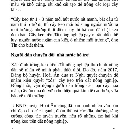
màu và khô cứng, rất khó cải tạo để trồng các loại cây
khác.
“Cây keo từ 1 - 3 năm tuổi hút nước rất mạnh, bắt đầu từ
năm thứ 5 trở đi, thì cây keo mới bổ sung nguồn nước ra
môi trường, nhưng thời điểm này thì bà con đã chặt keo
đem bán. Cây keo trên đất nông nghiệp gây ra rất nhiều hệ
lụy, nguồn nước ngầm cạn kiệt, ô nhiễm môi trường”, ông
Tín cho biết thêm.
Người dân chuyển đổi, nhà nước hỗ trợ
Xác định trồng keo trên đất nông nghiệp thì chính nông
dân sẽ nhận về mình phần thiệt thòi. Do đó, năm 2017,
Đảng bộ huyện Hoài Ân đưa ra Nghị quyết chuyên đề
nhằm kiên quyết “xóa” cây keo trên đất nông nghiệp.
Đồng thời, vận động người dân trồng các loại cây hoa
màu, cây ăn quả để vừa cho hiệu quả kinh tế cao hơn, vừa
bảo vệ môi trường.
UBND huyện Hoài Ân cũng đã ban hành nhiều văn bản
chỉ đạo cho các ngành, đoàn thể và các địa phương tăng
cường công tác tuyên truyền, nêu rõ những tác hại khi
trồng keo trên đất nông nghiệp.