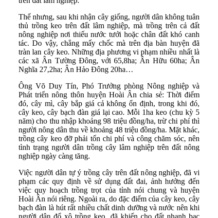
trên đất lâm nghiệp.
Thế nhưng, sau khi nhận cây giống, người dân không tuân
thủ trồng keo trên đất lâm nghiệp, mà trồng trên cả đất
nông nghiệp nơi thiếu nước tưới hoặc chân đất khó canh
tác. Do vậy, chẳng mấy chốc mà trên địa bàn huyện đã
tràn lan cây keo. Những địa phương vi phạm nhiều nhất là
các xã Ân Tường Đông, với 65,8ha; Ân Hữu 60ha; Ân
Nghĩa 27,2ha; Ân Hảo Đông 20ha…
Ông Võ Duy Tín, Phó Trưởng phòng Nông nghiệp và
Phát triển nông thôn huyện Hoài Ân chia sẻ: Thời điểm
đó, cây mì, cây bắp giá cả không ổn định, trong khi đó,
cây keo, cây bạch đàn giá lại cao. Mỗi 1ha keo (chu kỳ 5
năm) cho thu nhập khoảng 98 triệu đồng/ha, trừ chi phí thì
người nông dân thu về khoảng 48 triệu đồng/ha. Mặt khác,
trồng cây keo đỡ phải tốn chi phí và công chăm sóc, nên
tình trạng người dân trồng cây lâm nghiệp trên đất nông
nghiệp ngày càng tăng.
Việc người dân tự ý trồng cây trên đất nông nghiệp, đã vi
phạm các quy định về sử dụng đất đai, ảnh hưởng đến
việc quy hoạch trồng trọt của tỉnh nói chung và huyện
Hoài Ân nói riêng. Ngoài ra, do đặc điểm của cây keo, cây
bạch đàn là hút rất nhiều chất dinh dưỡng và nước nên khi
người dân đổ xô trồng keo, đã khiến cho đất nhanh bạc