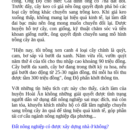
công. Ông Độ cho biết: Gia đình ông có 7ha đất đồi.
Trước đây, cây keo có giá nên ông quyết định phá bỏ các
loại cây trồng khác chuyển sang trồng keo. Khi giá keo
xuống thấp, không mang lại hiệu quả kinh tế, lại làm đất
đai bạc màu nên ông mong muốn chuyển đổi lại. Được
huyện hỗ trợ cây, con giống, kỹ thuật chăm sóc và tiền
khoan giếng nước, ông quyết định chuyển sang mô hình
trồng cây ăn quả.
"Hiện nay, tôi trồng xen canh 4 loại cây chính là quýt,
cam, bơ sáp và bưởi da xanh. Năm vừa rồi, vườn quýt
năm thứ 4 của tôi cho thu nhập cao khoảng 90 triệu đồng.
Cây bưởi da xanh, cây bơ đang trong thời kỳ ra hoa, nếu
giá bưởi dao động từ 25-30 ngàn đồng, thì mỗi ha tôi thu
được tầm 300 triệu đồng", ông Độ phấn khởi thông tin.
Với những tín hiệu tích cực này cho thấy, cách làm của
huyện Hoài Ân không những giải quyết được tình trạng
người dân sử dụng đất nông nghiệp sai mục đích, mà còn
lan tỏa, khuyến khích nhiều hộ có đất lâm nghiệp chuyển
sang trồng cây ăn quả để tăng hiệu quả kinh tế, góp phần
tái cơ cấu ngành nông nghiệp địa phương...
Đất nông nghiệp có được xây dựng nhà ở không?