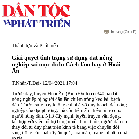
In trang
(Ctr + P)
Thành tựu và Phát triển
Giải quyết tình trạng sử dụng đất nông
nghiệp sai mục đích: Cách làm hay ở Hoài
Ân
T.Nhân-T.Đại
•
12/04/2021 17:04
Trước đây, huyện Hoài Ân (Bình Định) có 340 ha đất
nông nghiệp bị người dân lấn chiếm trồng keo lai, bạch
đàn. Thực trạng này không chỉ phá vỡ quy hoạch đất nông
nghiệp của địa phương, mà còn tiềm ẩn nhiều rủi ro cho
người nông dân. Nhờ đẩy mạnh tuyên truyền vận động,
kết hợp với việc hỗ trợ bằng nhiều hình thức, người dân đã
thay đổi tư duy phát triển kinh tế bằng việc chuyển đổi
sang trồng các loại cây ăn quả, hoa màu, mang lại hiệu quả
rõ rệt.