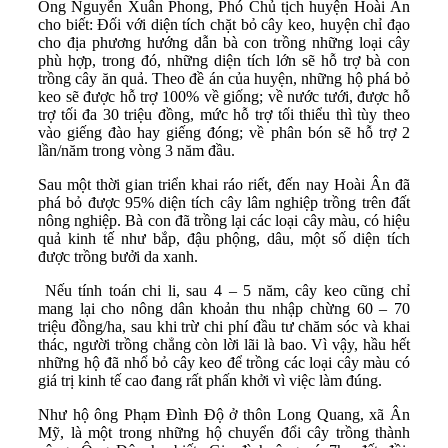
Ông Nguyễn Xuân Phong, Phó Chủ tịch huyện Hoài Ân
cho biết: Đối với diện tích chặt bỏ cây keo, huyện chỉ đạo
cho địa phương hướng dẫn bà con trồng những loại cây
phù hợp, trong đó, những diện tích lớn sẽ hỗ trợ bà con
trồng cây ăn quả. Theo đề án của huyện, những hộ phá bỏ
keo sẽ được hỗ trợ 100% về giống; về nước tưới, được hỗ
trợ tối đa 30 triệu đồng, mức hỗ trợ tối thiểu thì tùy theo
vào giếng đào hay giếng đóng; về phân bón sẽ hỗ trợ 2
lần/năm trong vòng 3 năm đầu.
Sau một thời gian triển khai ráo riết, đến nay Hoài Ân đã
phá bỏ được 95% diện tích cây lâm nghiệp trồng trên đất
nông nghiệp. Bà con đã trồng lại các loại cây màu, có hiệu
quả kinh tế như bắp, đậu phộng, dâu, một số diện tích
được trồng bưởi da xanh.
Nếu tính toán chi li, sau 4 – 5 năm, cây keo cũng chỉ
mang lại cho nông dân khoản thu nhập chừng 60 – 70
triệu đồng/ha, sau khi trừ chi phí đầu tư chăm sóc và khai
thác, người trồng chẳng còn lời lãi là bao. Vì vậy, hầu hết
những hộ đã nhổ bỏ cây keo để trồng các loại cây màu có
giá trị kinh tế cao đang rất phấn khởi vì việc làm đúng.
Như hộ ông Phạm Đình Độ ở thôn Long Quang, xã Ân
Mỹ, là một trong những hộ chuyển đổi cây trồng thành