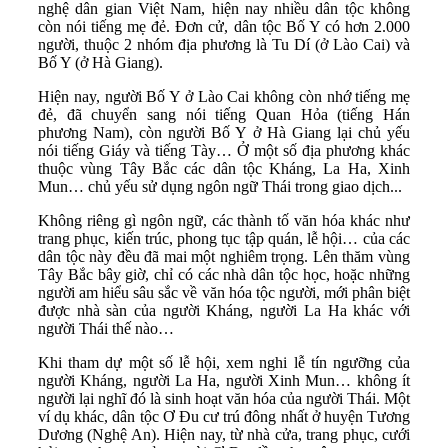
nghệ dân gian Việt Nam, hiện nay nhiều dân tộc không
còn nói tiếng mẹ đẻ. Đơn cử, dân tộc Bố Y có hơn 2.000
người, thuộc 2 nhóm địa phương là Tu Dí (ở Lào Cai) và
Bố Y (ở Hà Giang).
Hiện nay, người Bố Y ở Lào Cai không còn nhớ tiếng mẹ
đẻ, đã chuyển sang nói tiếng Quan Hỏa (tiếng Hán
phương Nam), còn người Bố Y ở Hà Giang lại chủ yếu
nói tiếng Giáy và tiếng Tày… Ở một số địa phương khác
thuộc vùng Tây Bắc các dân tộc Kháng, La Ha, Xinh
Mun… chủ yếu sử dụng ngôn ngữ Thái trong giao dịch...
Không riêng gì ngôn ngữ, các thành tố văn hóa khác như
trang phục, kiến trúc, phong tục tập quán, lễ hội… của các
dân tộc này đều đã mai một nghiêm trọng. Lên thăm vùng
Tây Bắc bây giờ, chỉ có các nhà dân tộc học, hoặc những
người am hiểu sâu sắc về văn hóa tộc người, mới phân biệt
được nhà sàn của người Kháng, người La Ha khác với
người Thái thế nào…
Khi tham dự một số lễ hội, xem nghi lễ tín ngưỡng của
người Kháng, người La Ha, người Xinh Mun… không ít
người lại nghĩ đó là sinh hoạt văn hóa của người Thái. Một
ví dụ khác, dân tộc Ơ Đu cư trú đông nhất ở huyện Tương
Dương (Nghệ An). Hiện nay, từ nhà cửa, trang phục, cưới