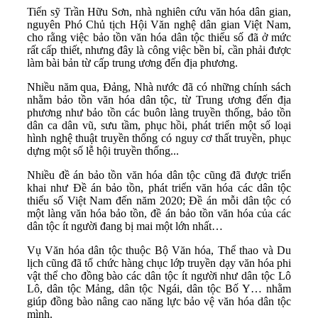
Tiến sỹ Trần Hữu Sơn, nhà nghiên cứu văn hóa dân gian,
nguyên Phó Chủ tịch Hội Văn nghệ dân gian Việt Nam,
cho rằng việc bảo tồn văn hóa dân tộc thiểu số đã ở mức
rất cấp thiết, nhưng đây là công việc bền bỉ, cần phải được
làm bài bản từ cấp trung ương đến địa phương.
Nhiều năm qua, Đảng, Nhà nước đã có những chính sách
nhằm bảo tồn văn hóa dân tộc, từ Trung ương đến địa
phương như bảo tồn các buôn làng truyền thống, bảo tồn
dân ca dân vũ, sưu tầm, phục hồi, phát triển một số loại
hình nghệ thuật truyền thống có nguy cơ thất truyền, phục
dựng một số lễ hội truyền thống...
Nhiều đề án bảo tồn văn hóa dân tộc cũng đã được triển
khai như Đề án bảo tồn, phát triển văn hóa các dân tộc
thiểu số Việt Nam đến năm 2020; Đề án mỗi dân tộc có
một làng văn hóa bảo tồn, đề án bảo tồn văn hóa của các
dân tộc ít người đang bị mai một lớn nhất…
Vụ Văn hóa dân tộc thuộc Bộ Văn hóa, Thể thao và Du
lịch cũng đã tổ chức hàng chục lớp truyền dạy văn hóa phi
vật thể cho đồng bào các dân tộc ít người như dân tộc Lô
Lô, dân tộc Mảng, dân tộc Ngái, dân tộc Bố Y… nhằm
giúp đồng bào nâng cao năng lực bảo vệ văn hóa dân tộc
mình.