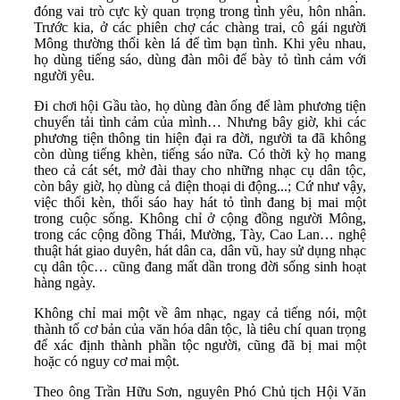
đóng vai trò cực kỳ quan trọng trong tình yêu, hôn nhân.
Trước kia, ở các phiên chợ các chàng trai, cô gái người
Mông thường thổi kèn lá để tìm bạn tình. Khi yêu nhau,
họ dùng tiếng sáo, dùng đàn môi để bày tỏ tình cảm với
người yêu.
Đi chơi hội Gầu tào, họ dùng đàn ống để làm phương tiện
chuyển tải tình cảm của mình… Nhưng bây giờ, khi các
phương tiện thông tin hiện đại ra đời, người ta đã không
còn dùng tiếng khèn, tiếng sáo nữa. Có thời kỳ họ mang
theo cả cát sét, mở đài thay cho những nhạc cụ dân tộc,
còn bây giờ, họ dùng cả điện thoại di động...; Cứ như vậy,
việc thổi kèn, thổi sáo hay hát tỏ tình đang bị mai một
trong cuộc sống. Không chỉ ở cộng đồng người Mông,
trong các cộng đồng Thái, Mường, Tày, Cao Lan… nghệ
thuật hát giao duyên, hát dân ca, dân vũ, hay sử dụng nhạc
cụ dân tộc… cũng đang mất dần trong đời sống sinh hoạt
hàng ngày.
Không chỉ mai một về âm nhạc, ngay cả tiếng nói, một
thành tố cơ bản của văn hóa dân tộc, là tiêu chí quan trọng
để xác định thành phần tộc người, cũng đã bị mai một
hoặc có nguy cơ mai một.
Theo ông Trần Hữu Sơn, nguyên Phó Chủ tịch Hội Văn