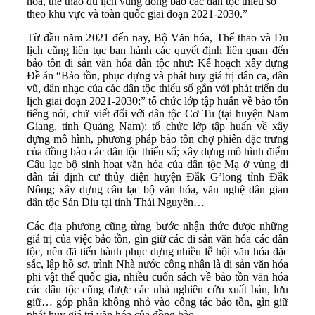
hóa, thể thao du lịch vùng đồng bào các dân tộc thiểu số
theo khu vực và toàn quốc giai đoạn 2021-2030.”
Từ đầu năm 2021 đến nay, Bộ Văn hóa, Thể thao và Du
lịch cũng liên tục ban hành các quyết định liên quan đến
bảo tồn di sản văn hóa dân tộc như: Kế hoạch xây dựng
Đề án “Bảo tồn, phục dựng và phát huy giá trị dân ca, dân
vũ, dân nhạc của các dân tộc thiểu số gắn với phát triển du
lịch giai đoạn 2021-2030;” tổ chức lớp tập huấn về bảo tồn
tiếng nói, chữ viết đối với dân tộc Cơ Tu (tại huyện Nam
Giang, tỉnh Quảng Nam); tổ chức lớp tập huấn về xây
dựng mô hình, phương pháp bảo tồn chợ phiên đặc trưng
của đồng bào các dân tộc thiểu số; xây dựng mô hình điểm
Câu lạc bộ sinh hoạt văn hóa của dân tộc Mạ ở vùng di
dân tái định cư thủy điện huyện Đắk G’long tỉnh Đắk
Nông; xây dựng câu lạc bộ văn hóa, văn nghệ dân gian
dân tộc Sán Dìu tại tỉnh Thái Nguyên…
Các địa phương cũng từng bước nhận thức được những
giá trị của việc bảo tồn, gìn giữ các di sản văn hóa các dân
tộc, nên đã tiến hành phục dựng nhiều lễ hội văn hóa đặc
sắc, lập hồ sơ, trình Nhà nước công nhận là di sản văn hóa
phi vật thể quốc gia, nhiều cuốn sách về bảo tồn văn hóa
các dân tộc cũng được các nhà nghiên cứu xuất bản, lưu
giữ… góp phần không nhỏ vào công tác bảo tồn, gìn giữ
phát huy giá trị văn hóa của đồng bào.