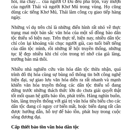
hỏi, ma chay… của người Ơ Đu đều pha trộn, vay mượn
của người Thái và người Khơ Mú trong vùng. Họ cũng
dùng các tiếng Khơ Mú, Thái làm công cụ giao tiếp hàng
ngày.
Những ví dụ trên chỉ là những điển hình rất nhỏ về thực
trạng mai một bản sắc văn hóa của một số đồng bào dân
tộc thiểu số hiện nay. Trên thực tế, hiện nay, nhiều dân tộc
chỉ còn lại khoảng vài chục người già, cao tuổi biết tiếng
của dân tộc mình, rồi những lễ hội truyền thống, những
tục lệ đẹp nhiều khi chỉ còn trong trí nhớ của già làng,
trưởng bản mà thôi.
Nhiều nhà nghiên cứu văn hóa dân tộc thừa nhận, quá
trình đô thị hóa cùng sự bùng nổ thông tin bởi công nghệ
hiện đại, sự giao lưu văn hóa diễn ra rất nhanh và mạnh
khiến văn hóa truyền thống các dân tộc thiểu số đang
đứng trước những thách thức lớn do chưa giải quyết thật
tốt mối quan hệ giữa bảo tồn, phát triển. Hàng nghìn buôn,
bản, làng truyền thống với giá trị văn hóa tiêu biểu cho các
dân tộc đang có nguy cơ biến mất, hoặc biến dạng rất cần
được hướng dẫn, hỗ trợ để bảo tồn, phát huy trong cuộc
sống đương đại.
Cấp thiết bảo tồn văn hóa dân tộc