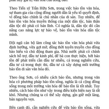
Theo Tiến sỹ Trần Hữu Sơn, trong việc bảo tồn văn hóa,
sự tham gia của cộng đồng người dân là yếu tố quyết định,
vì đồng bào chính là chủ nhân của di sản. Tuy nhiên, để
bảo tồn văn hóa truyền thống của một dân tộc, bản thân
dân tộc đó phải có bản lĩnh. Có nghĩa là, dân tộc đó cần
nâng cao năng lực tự bảo vệ, bảo tồn văn hóa dân tộc
mình.
Đội ngũ cán bộ làm công tác bảo tồn văn hóa phải vừa
định hướng, vừa gợi mở, đồng thời tuyên truyền cho đồng
bào hiểu và chủ động tham gia. Nhà nước phải có chính
sách hỗ trợ, đầu tư kinh phí, để bà con thực hiện, bởi bảo
tồn để phát triển cần đầu tư nhiều, cả trong nghiên cứu,
đầu tư cả trong thực thi, đầu tư cả xây dựng môi trường
bảo tồn di sản văn hóa đó.
Theo ông Sơn, có nhiều cách bảo tồn, nhưng trong văn
hóa có phương pháp bảo tồn sống, nghĩa là cả cộng đồng
sống trong môi trường văn hóa để bảo tồn là tốt nhất. Tuy
nhiên, cách bảo tồn như vậy trong điều kiện hiện nay là rất
khó. Nhưng chúng ta có thể xây dựng, gìn giữ một làng,
bản nguyên vẹn.
Bên cạnh đó, cần nghiên cứu để vừa bảo tồn sống, vừa