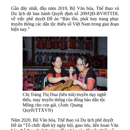
Gần đây nhất, đầu năm 2019, Bộ Văn hóa, Thể thao và
Du lịch đã ban hành Quyết định số 209/QĐ-BVHTTDL
về việc phê duyệt Đề án “Bảo tồn, phát huy trang phục
truyền thống các dân tộc thiểu số Việt Nam trong giai đoạn
hiện nay.”
Chị Tráng Thị Dua (bên trái) truyền dạy nghề
thêu, may truyền thống của đồng bào dân tộc
Mông cho con gái. (Ảnh: Quang
Quyết/TTXVN)
Năm 2020, Bộ Văn hóa, Thể thao và Du lịch phê duyệt
Đề án “Tổ chức định kỳ ngày hội, giao lưu, liên hoan Văn