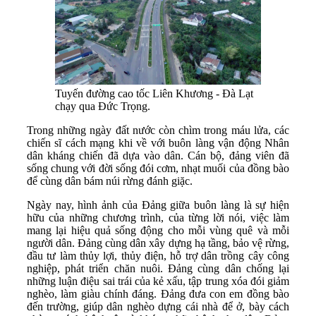
Tuyến đường cao tốc Liên Khương - Đà Lạt
chạy qua Đức Trọng.
Trong những ngày đất nước còn chìm trong máu lửa, các
chiến sĩ cách mạng khi về với buôn làng vận động Nhân
dân kháng chiến đã dựa vào dân. Cán bộ, đảng viên đã
sống chung với đời sống đói cơm, nhạt muối của đồng bào
để cùng dân bám núi rừng đánh giặc.
Ngày nay, hình ảnh của Đảng giữa buôn làng là sự hiện
hữu của những chương trình, của từng lời nói, việc làm
mang lại hiệu quả sống động cho mỗi vùng quê và mỗi
người dân. Đảng cùng dân xây dựng hạ tầng, bảo vệ rừng,
đầu tư làm thủy lợi, thủy điện, hỗ trợ dân trồng cây công
nghiệp, phát triển chăn nuôi. Đảng cùng dân chống lại
những luận điệu sai trái của kẻ xấu, tập trung xóa đói giảm
nghèo, làm giàu chính đáng. Đảng đưa con em đồng bào
đến trường, giúp dân nghèo dựng cái nhà để ở, bày cách