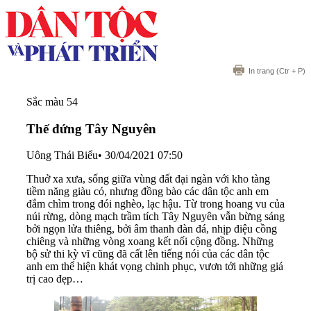
In trang
(Ctr + P)
Sắc màu 54
Thế đứng Tây Nguyên
Uông Thái Biểu
•
30/04/2021 07:50
Thuở xa xưa, sống giữa vùng đất đại ngàn với kho tàng
tiềm năng giàu có, nhưng đồng bào các dân tộc anh em
đắm chìm trong đói nghèo, lạc hậu. Từ trong hoang vu của
núi rừng, dòng mạch trầm tích Tây Nguyên vẫn bừng sáng
bởi ngọn lửa thiêng, bởi âm thanh đàn đá, nhịp điệu cồng
chiêng và những vòng xoang kết nối cộng đồng. Những
bộ sử thi kỳ vĩ cũng đã cất lên tiếng nói của các dân tộc
anh em thể hiện khát vọng chinh phục, vươn tới những giá
trị cao đẹp…