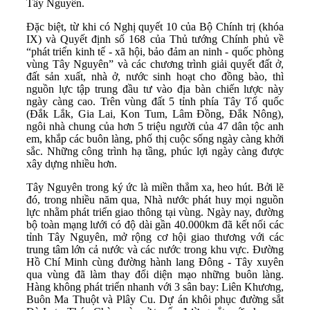
Tây Nguyên.
Đặc biệt, từ khi có Nghị quyết 10 của Bộ Chính trị (khóa
IX) và Quyết định số 168 của Thủ tướng Chính phủ về
“phát triển kinh tế - xã hội, bảo đảm an ninh - quốc phòng
vùng Tây Nguyên” và các chương trình giải quyết đất ở,
đất sản xuất, nhà ở, nước sinh hoạt cho đồng bào, thì
nguồn lực tập trung đầu tư vào địa bàn chiến lược này
ngày càng cao. Trên vùng đất 5 tỉnh phía Tây Tổ quốc
(Đắk Lắk, Gia Lai, Kon Tum, Lâm Đồng, Đắk Nông),
ngôi nhà chung của hơn 5 triệu người của 47 dân tộc anh
em, khắp các buôn làng, phố thị cuộc sống ngày càng khởi
sắc. Những công trình hạ tầng, phúc lợi ngày càng được
xây dựng nhiều hơn.
Tây Nguyên trong ký ức là miền thẳm xa, heo hút. Bởi lẽ
đó, trong nhiều năm qua, Nhà nước phát huy mọi nguồn
lực nhằm phát triển giao thông tại vùng. Ngày nay, đường
bộ toàn mạng lưới có độ dài gần 40.000km đã kết nối các
tỉnh Tây Nguyên, mở rộng cơ hội giao thương với các
trung tâm lớn cả nước và các nước trong khu vực. Đường
Hồ Chí Minh cùng đường hành lang Đông - Tây xuyên
qua vùng đã làm thay đổi diện mạo những buôn làng.
Hàng không phát triển nhanh với 3 sân bay: Liên Khương,
Buôn Ma Thuột và Plây Cu. Dự án khôi phục đường sắt