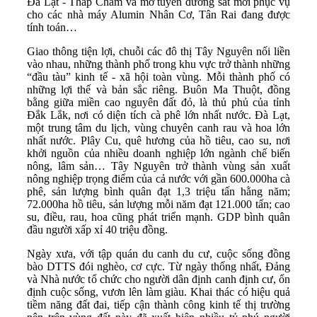
Đà Lạt - Tháp Chàm và mở tuyến đường sắt mới phục vụ
cho các nhà máy Alumin Nhân Cơ, Tân Rai đang được
tính toán…
Giao thông tiện lợi, chuỗi các đô thị Tây Nguyên nối liền
vào nhau, những thành phố trong khu vực trở thành những
“đầu tàu” kinh tế - xã hội toàn vùng. Mỗi thành phố có
những lợi thế và bản sắc riêng. Buôn Ma Thuột, đồng
bằng giữa miền cao nguyên đất đỏ, là thủ phủ của tỉnh
Đắk Lắk, nơi có diện tích cà phê lớn nhất nước. Đà Lạt,
một trung tâm du lịch, vùng chuyên canh rau và hoa lớn
nhất nước. Plây Cu, quê hương của hồ tiêu, cao su, nơi
khởi nguồn của nhiều doanh nghiệp lớn ngành chế biến
nông, lâm sản… Tây Nguyên trở thành vùng sản xuất
nông nghiệp trọng điểm của cả nước với gần 600.000ha cà
phê, sản lượng bình quân đạt 1,3 triệu tấn hằng năm;
72.000ha hồ tiêu, sản lượng mỗi năm đạt 121.000 tấn; cao
su, điều, rau, hoa cũng phát triển mạnh. GDP bình quân
đầu người xấp xỉ 40 triệu đồng.
Ngày xưa, với tập quán du canh du cư, cuộc sống đồng
bào DTTS đói nghèo, cơ cực. Từ ngày thống nhất, Đảng
và Nhà nước tổ chức cho người dân định canh định cư, ổn
định cuộc sống, vươn lên làm giàu. Khai thác có hiệu quả
tiềm năng đất đai, tiếp cận thành công kinh tế thị trường