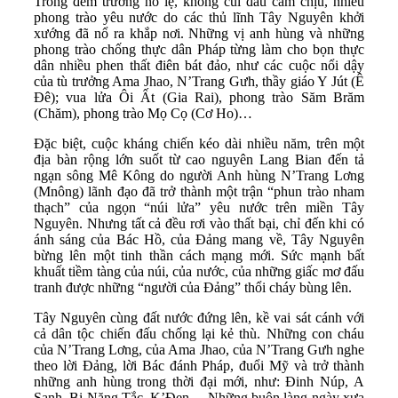
Trong đêm trường nô lệ, không cúi đầu cam chịu, nhiều
phong trào yêu nước do các thủ lĩnh Tây Nguyên khởi
xướng đã nổ ra khắp nơi. Những vị anh hùng và những
phong trào chống thực dân Pháp từng làm cho bọn thực
dân nhiều phen thất điên bát đảo, như các cuộc nổi dậy
của tù trưởng Ama Jhao, N’Trang Gưh, thầy giáo Y Jút (Ê
Đê); vua lửa Ôi Ất (Gia Rai), phong trào Săm Brăm
(Chăm), phong trào Mọ Cọ (Cơ Ho)…
Đặc biệt, cuộc kháng chiến kéo dài nhiều năm, trên một
địa bàn rộng lớn suốt từ cao nguyên Lang Bian đến tả
ngạn sông Mê Kông do người Anh hùng N’Trang Lơng
(Mnông) lãnh đạo đã trở thành một trận “phun trào nham
thạch” của ngọn “núi lửa” yêu nước trên miền Tây
Nguyên. Nhưng tất cả đều rơi vào thất bại, chỉ đến khi có
ánh sáng của Bác Hồ, của Đảng mang về, Tây Nguyên
bừng lên một tinh thần cách mạng mới. Sức mạnh bất
khuất tiềm tàng của núi, của nước, của những giấc mơ đấu
tranh được những “người của Đảng” thổi cháy bùng lên.
Tây Nguyên cùng đất nước đứng lên, kề vai sát cánh với
cả dân tộc chiến đấu chống lại kẻ thù. Những con cháu
của N’Trang Lơng, của Ama Jhao, của N’Trang Gưh nghe
theo lời Đảng, lời Bác đánh Pháp, đuổi Mỹ và trở thành
những anh hùng trong thời đại mới, như: Đinh Núp, A
Sanh, Bi Năng Tắc, K’Đen… Những buôn làng ngày xưa