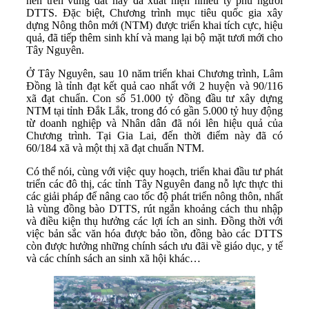
nên trên vùng đất này đã xuất hiện nhiều tỷ phú người
DTTS. Đặc biệt, Chương trình mục tiêu quốc gia xây
dựng Nông thôn mới (NTM) được triển khai tích cực, hiệu
quả, đã tiếp thêm sinh khí và mang lại bộ mặt tươi mới cho
Tây Nguyên.
Ở Tây Nguyên, sau 10 năm triển khai Chương trình, Lâm
Đồng là tỉnh đạt kết quả cao nhất với 2 huyện và 90/116
xã đạt chuẩn. Con số 51.000 tỷ đồng đầu tư xây dựng
NTM tại tỉnh Đắk Lắk, trong đó có gần 5.000 tỷ huy động
từ doanh nghiệp và Nhân dân đã nói lên hiệu quả của
Chương trình. Tại Gia Lai, đến thời điểm này đã có
60/184 xã và một thị xã đạt chuẩn NTM.
Có thể nói, cùng với việc quy hoạch, triển khai đầu tư phát
triển các đô thị, các tỉnh Tây Nguyên đang nỗ lực thực thi
các giải pháp để nâng cao tốc độ phát triển nông thôn, nhất
là vùng đồng bào DTTS, rút ngắn khoảng cách thu nhập
và điều kiện thụ hưởng các lợi ích an sinh. Đồng thời với
việc bản sắc văn hóa được bảo tồn, đồng bào các DTTS
còn được hưởng những chính sách ưu đãi về giáo dục, y tế
và các chính sách an sinh xã hội khác…