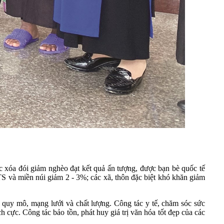
c xóa đói giảm nghèo đạt kết quả ấn tượng, được bạn bè quốc tế
S và miền núi giảm 2 - 3%; các xã, thôn đặc biệt khó khăn giảm
ề quy mô, mạng lưới và chất lượng. Công tác y tế, chăm sóc sức
h cực. Công tác bảo tồn, phát huy giá trị văn hóa tốt đẹp của các