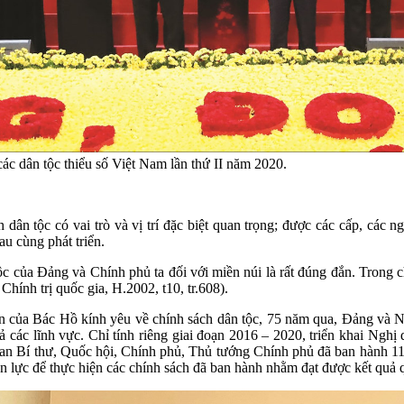
ác dân tộc thiểu số Việt Nam lần thứ II năm 2020.
n tộc có vai trò và vị trí đặc biệt quan trọng; được các cấp, các ngà
au cùng phát triển.
c của Đảng và Chính phủ ta đối với miền núi là rất đúng đắn. Trong ch
ính trị quốc gia, H.2002, t10, tr.608).
dặn của Bác Hồ kính yêu về chính sách dân tộc, 75 năm qua, Đảng và
ả các lĩnh vực. Chỉ tính riêng giai đoạn 2016 – 2020, triển khai Nghị
n Bí thư, Quốc hội, Chính phủ, Thủ tướng Chính phủ đã ban hành 118 
n lực để thực hiện các chính sách đã ban hành nhằm đạt được kết quả qu