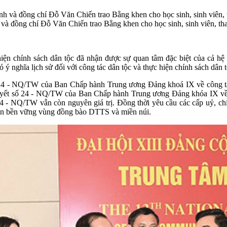
 đồng chí Đỗ Văn Chiến trao Bằng khen cho học sinh, sinh viên, tha
hiện chính sách dân tộc đã nhận được sự quan tâm đặc biệt của cả h
ý nghĩa lịch sử đối với công tác dân tộc và thực hiện chính sách dân t
t 24 - NQ/TW của Ban Chấp hành Trung ương Đảng khoá IX về công tá
quyết số 24 - NQ/TW của Ban Chấp hành Trung ương Đảng khóa IX về cô
24 - NQ/TW vẫn còn nguyên giá trị. Đồng thời yêu cầu các cấp uỷ, chí
riển bền vững vùng đồng bào DTTS và miền núi.