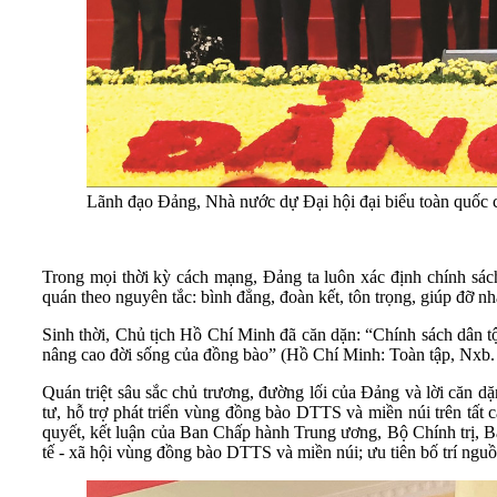
Lãnh đạo Đảng, Nhà nước dự Đại hội đại biểu toàn quốc c
Trong mọi thời kỳ cách mạng, Đảng ta luôn xác định chính sách dâ
quán theo nguyên tắc: bình đẳng, đoàn kết, tôn trọng, giúp đỡ nh
Sinh thời, Chủ tịch Hồ Chí Minh đã căn dặn: “Chính sách dân tộ
nâng cao đời sống của đồng bào” (Hồ Chí Minh: Toàn tập, Nxb. Ch
Quán triệt sâu sắc chủ trương, đường lối của Đảng và lời căn 
tư, hỗ trợ phát triển vùng đồng bào DTTS và miền núi trên tất c
quyết, kết luận của Ban Chấp hành Trung ương, Bộ Chính trị, Ba
tế - xã hội vùng đồng bào DTTS và miền núi; ưu tiên bố trí nguồ