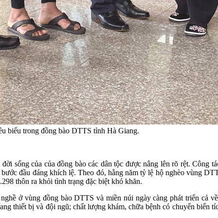
iêu biểu trong đồng bào DTTS tỉnh Hà Giang.
ời sống của của đồng bào các dân tộc được nâng lên rõ rệt. Công tá
 bước đầu đáng khích lệ. Theo đó, hằng năm tỷ lệ hộ nghèo vùng DTT
298 thôn ra khỏi tình trạng đặc biệt khó khăn.
ạy nghề ở vùng đồng bào DTTS và miền núi ngày càng phát triển cả v
rang thiết bị và đội ngũ; chất lượng khám, chữa bệnh có chuyển biến tíc