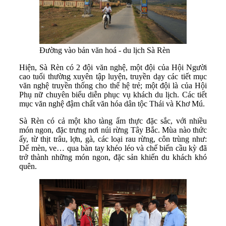
Đường vào bản văn hoá - du lịch Sà Rèn
Hiện, Sà Rèn có 2 đội văn nghệ, một đội của Hội Người
cao tuổi thường xuyên tập luyện, truyền dạy các tiết mục
văn nghệ truyền thống cho thế hệ trẻ; một đội là của Hội
Phụ nữ chuyên biểu diễn phục vụ khách du lịch. Các tiết
mục văn nghệ đậm chất văn hóa dân tộc Thái và Khơ Mú.
Sà Rèn có cả một kho tàng ẩm thực đặc sắc, với nhiều
món ngon, đặc trưng nơi núi rừng Tây Bắc. Mùa nào thức
ấy, từ thịt trâu, lợn, gà, các loại rau rừng, côn trùng như:
Dế mèn, ve… qua bàn tay khéo léo và chế biến cầu kỳ đã
trở thành những món ngon, đặc sản khiến du khách khó
quên.