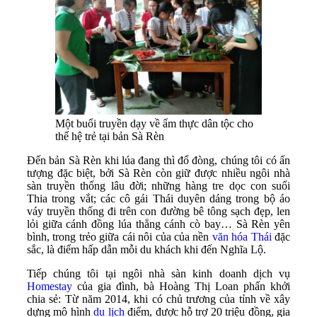
Một buổi truyền dạy về ẩm thực dân tộc cho
thế hệ trẻ tại bản Sà Rèn
Đến bản Sà Rèn khi lúa đang thì đổ đòng, chúng tôi có ấn
tượng đặc biệt, bởi Sà Rèn còn giữ được nhiều ngôi nhà
sàn truyền thống lâu đời; những hàng tre dọc con suối
Thia trong vắt; các cô gái Thái duyên dáng trong bộ áo
váy truyền thống đi trên con đường bê tông sạch đẹp, len
lỏi giữa cánh đồng lúa thẳng cánh cò bay… Sà Rèn yên
bình, trong trẻo giữa cái nôi của của nền
văn hóa Thái
đặc
sắc, là điểm hấp dẫn mỗi du khách khi đến Nghĩa Lộ.
Tiếp chúng tôi tại ngôi nhà sàn kinh doanh dịch vụ
Homestay
của gia đình, bà Hoàng Thị Loan phấn khởi
chia sẻ: Từ năm 2014, khi có chủ trương của tỉnh về xây
dựng mô hình
du lịch
điểm, được hỗ trợ 20 triệu đồng, gia