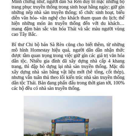
Minh chứng như, người dân Sà Rèn duy trì mặc những bộ
trang phục truyền thống trong sinh hoạt hằng ngày; giữ gìn
những nếp nhà sàn truyền thống; tổ chức sinh hoạt, biểu
diễn văn hóa- văn nghệ cho khách tham quan du lịch; thể
hiện những món ăn truyền thống đến với du khách…
mang đậm bản sắc văn hóa Thái và sắc màu người vùng
cao Tây Bắc.
Bí thư Chi bộ bản Sà Rèn cũng cho biết thêm, từ những
mô hình Homestay hiệu quả, người dân dần nhận thức
được tầm quan trọng trong việc giữ gìn các giá trị văn hóa
dân tộc. Nhiều gia đình đã xây dựng nhà cấp 4 khang
trang, thì đập bỏ dựng lại nhà sàn truyền thống. Mặc dù
xây dựng nhà sàn bằng vật liệu mới (bê tông, cốt thép),
nhưng vẫn tuân thủ theo lối kiến trúc nhà sàn truyền thống
dân tộc Thái. Bản đang phấn đấu trong thời gian tới, 100%
các hộ đều có nhà sàn truyền thống.