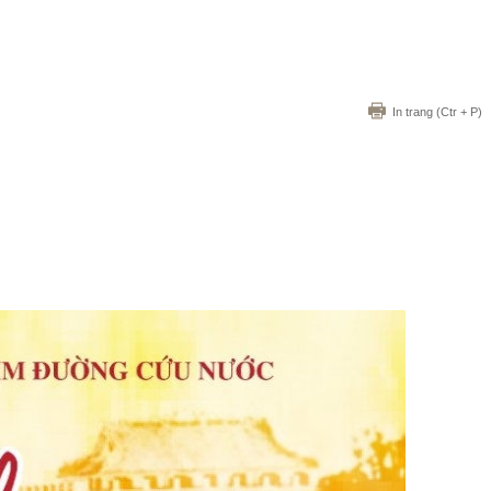
In trang
(Ctr + P)