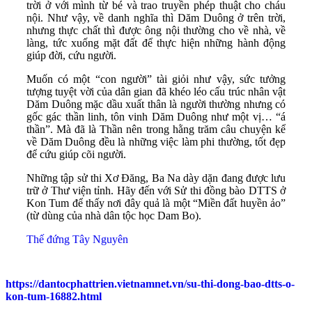
trời ở với mình từ bé và trao truyền phép thuật cho cháu
nội. Như vậy, về danh nghĩa thì Dăm Duông ở trên trời,
nhưng thực chất thì được ông nội thường cho về nhà, về
làng, tức xuống mặt đất để thực hiện những hành động
giúp đời, cứu người.
Muốn có một “con người” tài giỏi như vậy, sức tưởng
tượng tuyệt vời của dân gian đã khéo léo cấu trúc nhân vật
Dăm Duông mặc dầu xuất thân là người thường nhưng có
gốc gác thần linh, tôn vinh Dăm Duông như một vị… “á
thần”. Mà đã là Thần nên trong hằng trăm câu chuyện kể
về Dăm Duông đều là những việc làm phi thường, tốt đẹp
để cứu giúp cõi người.
Những tập sử thi Xơ Đăng, Ba Na dày dặn đang được lưu
trữ ở Thư viện tỉnh. Hãy đến với Sử thi đồng bào DTTS ở
Kon Tum để thấy nơi đây quả là một “Miền đất huyền ảo”
(từ dùng của nhà dân tộc học Dam Bo).
Thế đứng Tây Nguyên
https://dantocphattrien.vietnamnet.vn/su-thi-dong-bao-dtts-o-
kon-tum-16882.html