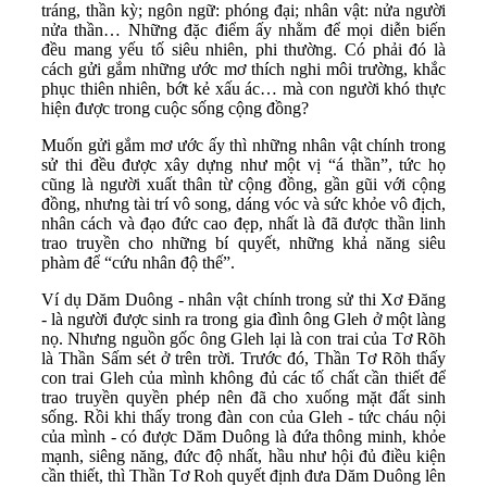
tráng, thần kỳ; ngôn ngữ: phóng đại; nhân vật: nửa người
nửa thần… Những đặc điểm ấy nhằm để mọi diễn biến
đều mang yếu tố siêu nhiên, phi thường. Có phải đó là
cách gửi gắm những ước mơ thích nghi môi trường, khắc
phục thiên nhiên, bớt kẻ xấu ác… mà con người khó thực
hiện được trong cuộc sống cộng đồng?
Muốn gửi gắm mơ ước ấy thì những nhân vật chính trong
sử thi đều được xây dựng như một vị “á thần”, tức họ
cũng là người xuất thân từ cộng đồng, gần gũi với cộng
đồng, nhưng tài trí vô song, dáng vóc và sức khỏe vô địch,
nhân cách và đạo đức cao đẹp, nhất là đã được thần linh
trao truyền cho những bí quyết, những khả năng siêu
phàm để “cứu nhân độ thế”.
Ví dụ Dăm Duông - nhân vật chính trong sử thi Xơ Đăng
- là người được sinh ra trong gia đình ông Gleh ở một làng
nọ. Nhưng nguồn gốc ông Gleh lại là con trai của Tơ Rõh
là Thần Sấm sét ở trên trời. Trước đó, Thần Tơ Rõh thấy
con trai Gleh của mình không đủ các tố chất cần thiết để
trao truyền quyền phép nên đã cho xuống mặt đất sinh
sống. Rồi khi thấy trong đàn con của Gleh - tức cháu nội
của mình - có được Dăm Duông là đứa thông minh, khỏe
mạnh, siêng năng, đức độ nhất, hầu như hội đủ điều kiện
cần thiết, thì Thần Tơ Roh quyết định đưa Dăm Duông lên