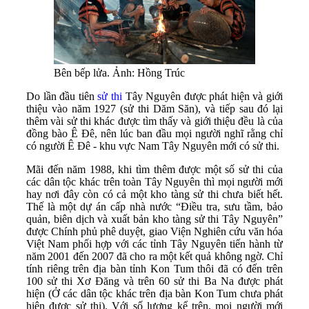
Bên bếp lửa. Ảnh: Hồng Trúc
Do lần đầu tiên
sử thi
Tây Nguyên được phát hiện và giới
thiệu vào năm 1927 (sử thi Dăm Săn), và tiếp sau đó lại
thêm vài sử thi khác được tìm thấy và giới thiệu đều là của
đồng bào Ê Đê, nên lúc ban đầu mọi người nghĩ rằng chỉ
có người Ê Đê - khu vực Nam Tây Nguyên mới có sử thi.
Mãi đến năm 1988, khi tìm thêm được một số sử thi của
các dân tộc khác trên toàn Tây Nguyên thì mọi người mới
hay nơi đây còn có cả một kho tàng sử thi chưa biết hết.
Thế là một dự án cấp nhà nước “Điều tra, sưu tầm, bảo
quản, biên dịch và xuất bản kho tàng sử thi Tây Nguyên”
được Chính phủ phê duyệt, giao Viện Nghiên cứu văn hóa
Việt Nam phối hợp với các tỉnh Tây Nguyên tiến hành từ
năm 2001 đến 2007 đã cho ra một kết quả không ngờ. Chỉ
tính riêng trên địa bàn tỉnh Kon Tum thôi đã có đến trên
100 sử thi Xơ Đăng và trên 60 sử thi Ba Na được phát
hiện (Ở các dân tộc khác trên địa bàn Kon Tum chưa phát
hiện được sử thi). Với số lượng kể trên, mọi người mới