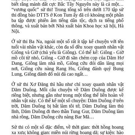
biết rằng mảnh đất cực Bắc Tây Nguyên này là cả một…
“vương quốc” sử thi! Trong tổng số trên dưới 170 tập sử
thi đồng bào DTTS ở Kon Tum ấy đã có khoảng một phần
ba tập được phiên âm tiếng dân tộc, dịch ra tiếng phổ
thông, và xuất bản bởi Nhà xuất bản Khoa học xã hội, Hà
Nội.
Ở sử thi Ba Na, ngoài một số rất ít tập kể chuyện với tên
tuổi vài nhân vật khác, còn đa số đều xoay quanh nhân vật
Giông và Giỡ (chủ yếu là Giông). Có thể kể: Giông - Giỡ
mồ côi từ nhỏ, Giông - Giỡ đi săn chém cọp của Dăm Hơ
Dang, Giông làm nhà mồ, Giông cứu đói dân làng mọi
nơi, Giông cứu nàng Rang Hu, Giông đánh quỷ Bung
Lung, Giông đánh đổ núi đá cao ngất…
Ở sử thi Xơ Đăng thì hầu như chỉ xoay quanh nhân vật
Dăm Duông. Mỗi câu chuyện về Dăm Duông được kể
riêng biệt, nhưng gần như trong một tổng thể liên hoàn về
nhân vật này. Có thể kể một số chuyện: Dăm Duông ở trên
trời, Dăm Duông bị bắt làm tôi tớ, Dăm Duông làm thủ
lĩnh, Dăm Duông đi theo thần Tung Gur, Dăm Duông làm
nhà rông, Dăm Duông cứu nàng Bar Mă…
Sử thi có một số đặc điểm, về thời gian: thời hồng hoang
xa xưa; không gian: miền núi rừng hoang dã; sự kiện: hào