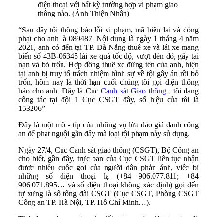
điện thoại với bất kỳ trường hợp vi phạm giao
thông nào. (Ảnh Thiện Nhân)
“Sau đây tôi thông báo lỗi vi phạm, mã biên lai và đóng
phạt cho anh là 089487. Nội dung là ngày 1 tháng 4 năm
2021, anh có đến tại TP. Đà Nẵng thuê xe và lái xe mang
biển số 43B-06345 lái xe quá tốc độ, vượt đèn đỏ, gây tai
nạn và bỏ trốn. Hợp đồng thuê xe đứng tên của anh, hiện
tại anh bị truy tố trách nhiệm hình sự về tội gây án rồi bỏ
trốn, hôm nay là thời hạn cuối chúng tôi gọi điện thông
báo cho anh. Đây là Cục
Cảnh sát Giao thông
, tôi đang
công tác tại đội 1 Cục CSGT đây, số hiệu của tôi là
153206”.
Đây là một mô - típ của những vụ lừa đảo giả danh công
an để phạt nguội gần đây mà loại tội phạm này sử dụng.
Ngày 27/4, Cục Cảnh sát giao thông (CSGT), Bộ Công an
cho biết, gần đây, trực ban của Cục CSGT liên tục nhận
được nhiều cuộc gọi của người dân phản ánh, việc bị
những số điện thoại lạ (+84 906.077.811; +84
906.071.895… và số điện thoại không xác định) gọi đến
tự xưng là số tổng đài CSGT (Cục CSGT, Phòng CSGT
Công an TP. Hà Nội, TP. Hồ Chí Minh…).