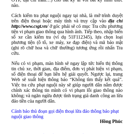
nào.
Cách kiểm tra phạt nguội ngay tại nhà, là mở trình duyệt
trên điện thoại hoặc máy tính và truy cập vào
địa chỉ
http://www.csgt.vn/
ở góc phải sẽ có mục Tra cứu phương
tiện vi phạm giao thông qua hình ảnh. Tiếp theo, nhập biển
số xe cần kiểm tra (ví dụ 51F112345), lựa chọn loại
phương tiện (ô tô, xe máy, xe đạp điện) và mã bảo mật
(ghi rõ chữ hoa và chữ thường) tương ứng rồi nhấn Tra
cứu.
Nếu có vi phạm, màn hình sẽ ngay lập tức hiển thị thông
tin chủ xe, thời gian, địa điểm, đơn vị phát hiện vi phạm,
số điện thoại để bạn liên hệ giải quyết. Ngược lại, trang
Web sẽ xuất hiện thông báo “Không tìm thấy kết quả”.
Việc tra cứu phạt nguội này sẽ giúp người dân nắm được
chính xác thông tin mình có vi phạm lỗi giao thông nào
không; và ngăn ngừa được tình trạng giả danh công an lừa
đảo tiền của người dân.
Cảnh báo thủ đoạn gọi điện thoại lừa đảo thông báo phạt
nguội giao thông
Hồng Phúc