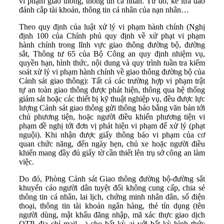
vi phạm giao thông, thông tin cá nhân. Từ đó, kẻ lừa đảo
đánh cắp tài khoản, thông tin cá nhân của nạn nhân…
Theo quy định của luật xử lý vi phạm hành chính (Nghị
định 100 của Chính phủ quy định về xử phạt vi phạm
hành chính trong lĩnh vực giao thông đường bộ, đường
sắt, Thông tư 65 của Bộ Công an quy định nhiệm vụ,
quyền hạn, hình thức, nội dung và quy trình tuần tra kiểm
soát xử lý vi phạm hành chính về giao thông đường bộ của
Cảnh sát giao thông): Tất cả các trường hợp vi phạm trật
tự an toàn giao thông được phát hiện, thông qua hệ thống
giám sát hoặc các thiết bị kỹ thuật nghiệp vụ, đều được lực
lượng Cảnh sát giao thông gửi thông báo bằng văn bản tới
chủ phương tiện, hoặc người điều khiển phương tiện vi
phạm đề nghị tới đơn vị phát hiện vi phạm để xử lý (phạt
nguội). Khi nhận được giấy thông báo vi phạm của cơ
quan chức năng, đến ngày hẹn, chủ xe hoặc người điều
khiển mang đầy đủ giấy tờ cần thiết lên trụ sở công an làm
việc.
Do đó, Phòng Cảnh sát Giao thông đường bộ-đường sắt
khuyến cáo người dân tuyệt đối không cung cấp, chia sẻ
thông tin cá nhân, lai lịch, chứng minh nhân dân, số điện
thoại, thông tin tài khoản ngân hàng, thẻ tín dụng (tên
người dùng, mật khẩu đăng nhập, mã xác thực giao dịch
OTP, địa chỉ mail…) cho bất kỳ ai với bất kỳ hình thức