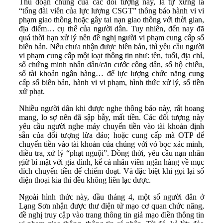
Thủ đoạn chung của các đối tượng này, là tự xưng là
“tổng đài viên của lực lượng CSGT” thông báo hành vi vi
phạm giao thông hoặc gây tai nạn giao thông với thời gian,
địa điểm… cụ thể của người dân. Tuy nhiên, đến nay đã
quá thời hạn xử lý nên đề nghị người vi phạm cung cấp số
biên bản. Nếu chưa nhận được biên bản, thì yêu cầu người
vi phạm cung cấp một loạt thông tin như: tên, tuổi, địa chỉ,
số chứng minh nhân dân/căn cước công dân, số hộ chiếu,
số tài khoản ngân hàng… để lực lượng chức năng cung
cấp số biên bản, hành vi vi phạm, hình thức xử lý, số tiền
xử phạt.
Nhiều người dân khi được nghe thông báo này, rất hoang
mang, lo sợ nên đã sập bẫy, mất tiền. Các đối tượng này
yêu cầu người nghe máy chuyển tiền vào tài khoản định
sẵn của đối tượng lừa đảo; hoặc cung cấp mã OTP để
chuyển tiền vào tài khoản của chúng với vỏ bọc xác minh,
điều tra, xử lý “phạt nguội”. Đồng thời, yêu cầu nạn nhân
giữ bí mật với gia đình, kể cả nhân viên ngân hàng về mục
đích chuyển tiền để chiếm đoạt. Và đặc biệt khi gọi lại số
điện thoại kia thì đều không liên lạc được.
Ngoài hình thức này, đầu tháng 4, một số người dân ở
Lạng Sơn nhận được thư điện tử mạo cơ quan chức năng,
đề nghị truy cập vào trang thông tin giả mạo điền thông tin