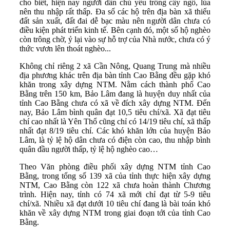
cho biết, hiện nay người dân chủ yếu trồng cây ngô, lúa
nên thu nhập rất thấp. Đa số các hộ trên địa bàn xã thiếu
đất sản xuất, đất đai dễ bạc màu nên người dân chưa có
điều kiện phát triển kinh tế. Bên cạnh đó, một số hộ nghèo
còn trông chờ, ỷ lại vào sự hỗ trợ của Nhà nước, chưa có ý
thức vươn lên thoát nghèo...
Không chỉ riêng 2 xã Cần Nông, Quang Trung mà nhiều
địa phương khác trên địa bàn tỉnh Cao Bằng đều gặp khó
khăn trong xây dựng NTM. Nằm cách thành phố Cao
Bằng trên 150 km, Bảo Lâm đang là huyện duy nhất của
tỉnh Cao Bằng chưa có xã về đích xây dựng NTM. Đến
nay, Bảo Lâm bình quân đạt 10,5 tiêu chí/xã. Xã đạt tiêu
chí cao nhất là Yên Thổ cũng chỉ có 14/19 tiêu chí, xã thấp
nhất đạt 8/19 tiêu chí. Các khó khăn lớn của huyện Bảo
Lâm, là tỷ lệ hộ dân chưa có điện còn cao, thu nhập bình
quân đầu người thấp, tỷ lệ hộ nghèo cao…
Theo Văn phòng điều phối xây dựng NTM tỉnh Cao
Bằng, trong tổng số 139 xã của tỉnh thực hiện xây dựng
NTM, Cao Bằng còn 122 xã chưa hoàn thành Chương
trình. Hiện nay, tỉnh có 74 xã mới chỉ đạt từ 5-9 tiêu
chí/xã. Nhiều xã đạt dưới 10 tiêu chí đang là bài toán khó
khăn về xây dựng NTM trong giai đoạn tới của tỉnh Cao
Bằng.