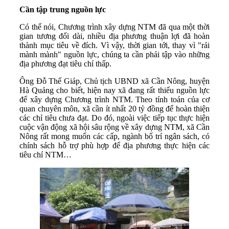
Cần tập trung nguồn lực
Có thể nói, Chương trình xây dựng NTM đã qua một thời
gian tương đối dài, nhiều địa phương thuận lợi đã hoàn
thành mục tiêu về đích. Vì vậy, thời gian tới, thay vì "rải
mành mành" nguồn lực, chúng ta cần phải tập vào những
địa phương đạt tiêu chí thấp.
Ông Đỗ Thế Giáp, Chủ tịch UBND xã Cần Nông, huyện
Hà Quảng cho biết, hiện nay xã đang rất thiếu nguồn lực
để xây dựng Chương trình NTM. Theo tính toán của cơ
quan chuyên môn, xã cần ít nhất 20 tỷ đồng để hoàn thiện
các chỉ tiêu chưa đạt. Do đó, ngoài việc tiếp tục thực hiện
cuộc vận động xã hội sâu rộng về xây dựng NTM, xã Cần
Nông rất mong muốn các cấp, ngành bố trí ngân sách, có
chính sách hỗ trợ phù hợp để địa phương thực hiện các
tiêu chí NTM…