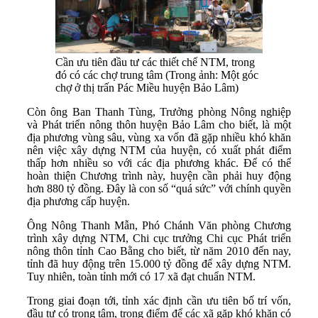
Cần ưu tiên đầu tư các thiết chế NTM, trong
đó có các chợ trung tâm (Trong ảnh: Một góc
chợ ở thị trấn Pác Miều huyện Bảo Lâm)
Còn ông Ban Thanh Tùng, Trưởng phòng Nông nghiệp
và Phát triển nông thôn huyện Bảo Lâm cho biết, là một
địa phương vùng sâu, vùng xa vốn đã gặp nhiều khó khăn
nên việc xây dựng NTM của huyện, có xuất phát điểm
thấp hơn nhiều so với các địa phương khác. Để có thể
hoàn thiện Chương trình này, huyện cần phải huy động
hơn 880 tỷ đồng. Đây là con số “quá sức” với chính quyền
địa phương cấp huyện.
Ông Nông Thanh Mẫn, Phó Chánh Văn phòng Chương
trình xây dựng NTM, Chi cục trưởng Chi cục Phát triển
nông thôn tỉnh Cao Bằng cho biết, từ năm 2010 đến nay,
tỉnh đã huy động trên 15.000 tỷ đồng để xây dựng NTM.
Tuy nhiên, toàn tỉnh mới có 17 xã đạt chuẩn NTM.
Trong giai đoạn tới, tỉnh xác định cần ưu tiên bố trí vốn,
đầu tư có trọng tâm, trọng điểm để các xã gặp khó khăn có