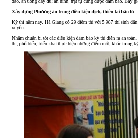
đáo, ăn uống đầy đủ; an ninh, trật tự cũng được đảm bảo. Bây gi
Xây dựng Phương án trong điều kiện dịch, thiên tai bão lũ
Kỳ thi năm nay, Hà Giang có 29 điểm thi với 5.987 thí sinh đăng
xuyên.
Nhằm chuẩn bị tốt các điều kiện đảm bảo kỳ thi diễn ra an toà
thi, phổ biến, triển khai thực hiện những điểm mới, khác trong 