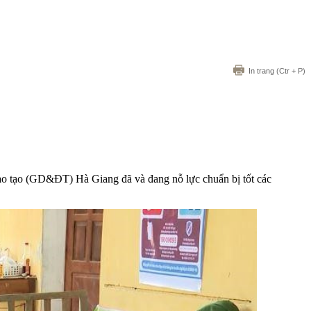
In trang
(Ctr + P)
 Đào tạo (GD&ĐT) Hà Giang đã và đang nỗ lực chuẩn bị tốt các