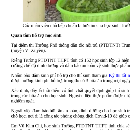
Các nhân viên nhà bếp chuẩn bị bữa ăn cho học sinh T
Quan tâm hỗ trợ học sinh
Tại điểm thi Trường Phổ thông dân tộc nội trú (PTDTNT) T
(huyện Vị Xuyên).
Riêng Trường PTDTNT THPT tỉnh có 152 học sinh lớp 12 hiện đang 
cường chế độ dinh dưỡng và đảm bảo an toàn vệ sinh thực phẩm t
Nhằm bảo đảm kinh phí hỗ trợ cho thí sinh tham gia
Kỳ thi tốt
được hưởng kinh phí hỗ trợ, trong đó có 3 bữa ăn trong một ngày
Xác định, đây là thời điểm có tính chất quyết định giúp thí si
trong các bữa ăn cho học sinh. Nguyên liệu thực phẩm được nhậ
nghiêm ngặt.
Ngoài việc đảm bảo bữa ăn an toàn, dinh dưỡng cho học sinh tron
chỗ học, nơi ở, là công tác phòng chống dịch Covid-19 để giúp cá
Em Vũ Kim Chi, học sinh Trường PTDTNT THPT tỉnh chia sẻ: Ở