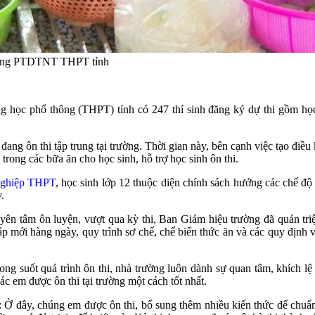
rường PTDTNT THPT tỉnh
rung học phổ thông (THPT) tỉnh có 247 thí sinh đăng ký dự thi 
ôn thi tập trung tại trường. Thời gian này, bên cạnh việc tạo điều ki
rong các bữa ăn cho học sinh, hỗ trợ học sinh ôn thi.
 nghiệp THPT
, học sinh lớp 12 thuộc diện chính sách hưởng các chế 
.
nh yên tâm ôn luyện, vượt qua kỳ thi, Ban Giám hiệu trường đã quán tr
p mới hàng ngày, quy trình sơ chế, chế biến thức ăn và các quy định 
g suốt quá trình ôn thi, nhà trường luôn dành sự quan tâm, khích lệ 
c em được ôn thi tại trường một cách tốt nhất.
 đây, chúng em được ôn thi, bổ sung thêm nhiều kiến thức để chuẩn