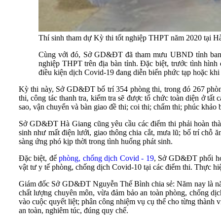
Thí sinh tham dự Kỳ thi tốt nghiệp THPT năm 2020 tại 
Cùng với đó, Sở GD&ĐT đã tham mưu UBND tỉnh ban hành 
nghiệp THPT trên địa bàn tỉnh. Đặc biệt, trước tình h
điều kiện dịch Covid-19 đang diễn biến phức tạp hoặc khi 
Kỳ thi này, Sở GD&ĐT bố trí 354 phòng thi, trong đó 267 phòng
thi, công tác thanh tra, kiểm tra sẽ được tổ chức toàn diện ở tất
sao, vận chuyển và bàn giao đề thi; coi thi; chấm thi; phúc khảo 
Sở GD&ĐT Hà Giang cũng yêu cầu các điểm thi phải hoàn thàn
sinh như mất điện lưới, giao thông chia cắt, mưa lũ; bố trí chỗ 
sàng ứng phó kịp thời trong tình huống phát sinh.
Đặc biệt, để
phòng, chống dịch Covid - 19
, Sở GD&ĐT phối hợp 
vật tư y tế phòng, chống dịch Covid-10 tại các điểm thi. Thực hi
Giám đốc Sở GD&ĐT Nguyễn Thế Bình chia sẻ: Năm nay là năm thứ
chất lượng chuyên môn, vừa đảm bảo an toàn phòng, chống dịch. 
vào cuộc quyết liệt; phân công nhiệm vụ cụ thể cho từng thành v
an toàn, nghiêm túc, đúng quy chế.