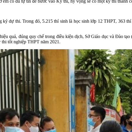
ờ em có đủ tự tin để bước vào Kỳ thi, hy vọng sẽ có một kỳ thi thành c
 ký dự thi. Trong đó, 5.215 thí sinh là học sinh lớp 12 THPT, 363 thí 
n, hiệu quả, đúng quy chế trong điều kiện dịch, Sở Giáo dục và Đào 
kỳ thi tốt nghiệp THPT năm 2021.