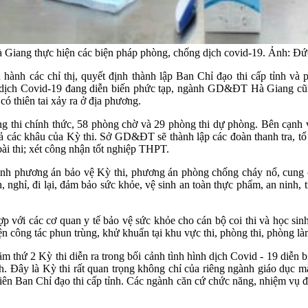
Hà Giang thực hiện các biện pháp phòng, chống dịch covid-19. Ảnh
các chỉ thị, quyết định thành lập Ban Chỉ đạo thi cấp tỉnh và phê
ình dịch Covid-19 đang diễn biến phức tạp, ngành GD&ĐT Hà Giang cũ
có thiên tai xảy ra ở địa phương.
 thi chính thức, 58 phòng chờ và 29 phòng thi dự phòng. Bên cạnh việ
 cả các khâu của Kỳ thi. Sở GD&ĐT sẽ thành lập các đoàn thanh tra, tổ th
bài thi; xét công nhận tốt nghiệp THPT.
h phương án bảo vệ Kỳ thi, phương án phòng chống cháy nổ, cung c
ăn, nghỉ, đi lại, đảm bảo sức khỏe, vệ sinh an toàn thực phẩm, an ninh, 
với các cơ quan y tế bảo vệ sức khỏe cho cán bộ coi thi và học sinh;
ện công tác phun trùng, khử khuẩn tại khu vực thi, phòng thi, phòng là
 2 Kỳ thi diễn ra trong bối cảnh tình hình dịch Covid - 19 diễn bi
Đây là Kỳ thi rất quan trọng không chỉ của riêng ngành giáo dục mà 
iên Ban Chỉ đạo thi cấp tỉnh. Các ngành căn cứ chức năng, nhiệm vụ đư