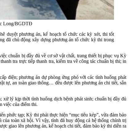
: Đức Long/BGDTĐ
 duyệt phương án, kế hoạch tổ chức các kỳ xét, thi tốt
ng đã chủ động xây dựng phương án tổ chức kỳ thi trong
c chuẩn bị đầy đủ về cơ sở vật chất, trang thiết bị phục vụ Kỳ
anh tra trực tiếp thanh tra, kiểm tra về công tác chuẩn bị thi; in
ấp điện; phương án dự phòng ứng phó với các tình huống phát
trật tự, an toàn giao thông… đều được lên phương án chi tiết, sẵn
 xử lý kịp thời tình huống dịch bệnh phát sinh; chuẩn bị đầy đủ
m việc của điểm thi.
ến phức tạp; Kỳ thi phải thực hiện “mục tiêu kép”, vừa đảm bảo
của toàn xã hội. Vì vậy, tỉnh đã huy động cả hệ thống chính trị
ợc giao lên phương án, kế hoạch chi tiết, đảm bảo kỳ thi diễn ra