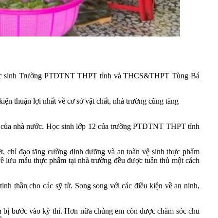
gồm học sinh Trường PTDTNT THPT tỉnh và THCS&THPT Tùng Bá
ện thuận lợi nhất về cơ sở vật chất, nhà trường cũng tăng
độ của nhà nước. Học sinh lớp 12 của trường PTDTNT THPT tỉnh
iệt, chỉ đạo tăng cường dinh dưỡng và an toàn vệ sinh thực phẩm
về lưu mẫu thực phẩm tại nhà trường đều được tuân thủ một cách
tinh thần cho các sỹ tử. Song song với các điều kiện về an ninh,
 bị bước vào kỳ thi. Hơn nữa chúng em còn được chăm sóc chu