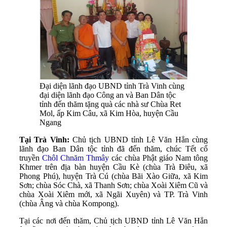
Đại diện lãnh đạo UBND tỉnh Trà Vinh cùng
đại diện lãnh đạo Công an và Ban Dân tộc
tỉnh đến thăm tặng quà các nhà sư Chùa Ret
Mol, ấp Kim Câu, xã Kim Hòa, huyện Cầu
Ngang
Tại Trà Vinh:
Chủ tịch UBND tỉnh Lê Văn Hẳn cùng
lãnh đạo Ban Dân tộc tỉnh đã đến thăm, chúc Tết cổ
truyền
Chôl Chnăm Thmây
các chùa Phật giáo Nam tông
Khmer trên địa bàn huyện Cầu Kè (chùa Trà Điêu, xã
Phong Phú), huyện Trà Cú (chùa Bãi Xào Giữa, xã Kim
Sơn; chùa Sóc Chà, xã Thanh Sơn; chùa Xoài Xiêm Cũ và
chùa Xoài Xiêm mới, xã Ngãi Xuyên) và TP. Trà Vinh
(chùa Âng và chùa Kompong).
Tại các nơi đến thăm, Chủ tịch UBND tỉnh Lê Văn Hẳn