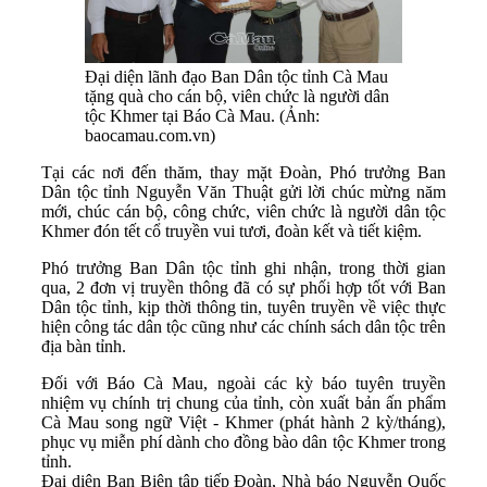
Đại diện lãnh đạo Ban Dân tộc tỉnh Cà Mau
tặng quà cho cán bộ, viên chức là người dân
tộc Khmer tại Báo Cà Mau. (Ảnh:
baocamau.com.vn)
Tại các nơi đến thăm, thay mặt Đoàn, Phó trưởng Ban
Dân tộc tỉnh Nguyễn Văn Thuật gửi lời chúc mừng năm
mới, chúc cán bộ, công chức, viên chức là người dân tộc
Khmer đón tết cổ truyền vui tươi, đoàn kết và tiết kiệm.
Phó trưởng Ban Dân tộc tỉnh ghi nhận, trong thời gian
qua, 2 đơn vị truyền thông đã có sự phối hợp tốt với Ban
Dân tộc tỉnh, kịp thời thông tin, tuyên truyền về việc thực
hiện công tác dân tộc cũng như các chính sách dân tộc trên
địa bàn tỉnh.
Đối với Báo Cà Mau, ngoài các kỳ báo tuyên truyền
nhiệm vụ chính trị chung của tỉnh, còn xuất bản ấn phẩm
Cà Mau song ngữ Việt - Khmer (phát hành 2 kỳ/tháng),
phục vụ miễn phí dành cho đồng bào dân tộc Khmer trong
tỉnh.
Đại diện Ban Biên tập tiếp Đoàn, Nhà báo Nguyễn Quốc