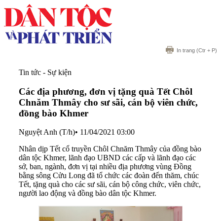
In trang
(Ctr + P)
Tin tức - Sự kiện
Các địa phương, đơn vị tặng quà Tết Chôl
Chnăm Thmây cho sư sãi, cán bộ viên chức,
đồng bào Khmer
Nguyệt Anh (T/h)
•
11/04/2021 03:00
Nhân dịp Tết cổ truyền Chôl Chnăm Thmây của đồng bào
dân tộc Khmer, lãnh đạo UBND các cấp và lãnh đạo các
sở, ban, ngành, đơn vị tại nhiều địa phương vùng Đồng
bằng sông Cửu Long đã tổ chức các đoàn đến thăm, chúc
Tết, tặng quà cho các sư sãi, cán bộ công chức, viên chức,
người lao động và đồng bào dân tộc Khmer.