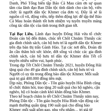
Danh, Phó Tổng biên tập Báo Cà Mau cảm ơn sự quan
tâm của lãnh đạo Ban Dân tộc tỉnh dành cho cán bộ, viên
chức là người dân tộc Khmer của đơn vị. Đây là sẽ là
nguồn cổ vũ, động viên, tiếp thêm động lực để tập thể Báo
Cà Mau hoàn thành tốt hơn nhiệm vụ tuyên truyền mảng
công tác dân tộc của tỉnh trong thời gian tới.
Tại Bạc Liêu,
Lãnh đạo huyện Đông Hải vừa tổ chức
Đoàn cán bộ đến thăm, chúc tết Chôl Chnăm Thmây các
gia đình chính sách, cán bộ hưu trí là người dân tộc Khmer
trên địa bàn thị trấn Gành Hào. Tại các nơi đến, Đoàn đã
ân cần thăm hỏi sức khỏe, đời sống và chúc các gia đình
chính sách, cán bộ hưu trí dân tộc Khmer đón Tết cổ
truyền nhiều niềm vui, hạnh phúc.
Trong dịp Tết Chôl Chnăm Thmây 2021, huyện Đông Hải
tặng quà cho 49 gia đình chính sách, cán bộ hưu trí và
Người có uy tín trong đồng bào dân tộc Khmer. Mỗi suất
quà trị giá 400.000 đồng tiền mặt.
Dịp này, Phòng Dân tộc - Tôn giáo huyện Hòa Bình cũng
tổ chức thăm hỏi, trao tặng 20 suất quà cho hộ nghèo, cận
nghèo, hộ có hoàn cảnh khó khăn đồng bào Khmer.
Theo kế hoạch chăm lo tết Chôl Chnăm Thmây năm nay,
Phòng Dân tộc - Tôn giáo huyện Hòa Bình vận động các
mạnh thường quân tặng 190 suất quà cho đồng bào
Khmer; mỗi suất gồm gạo, nhu yếu phẩm… trị giá từ