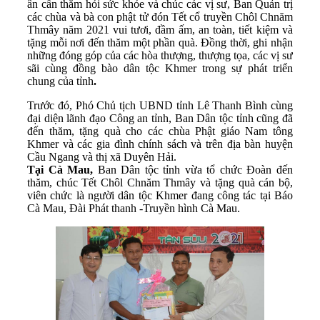
ân cần thăm hỏi sức khỏe và chúc các vị sư, Ban Quản trị
các chùa và bà con phật tử đón Tết cổ truyền Chôl Chnăm
Thmây năm 2021 vui tươi, đầm ấm, an toàn, tiết kiệm và
tặng mỗi nơi đến thăm một phần quà. Đồng thời, ghi nhận
những đóng góp của các hòa thượng, thượng tọa, các vị sư
sãi cùng đồng bào dân tộc Khmer trong sự phát triển
chung của tỉnh
.
Trước đó, Phó Chủ tịch UBND tỉnh Lê Thanh Bình cùng
đại diện lãnh đạo Công an tỉnh, Ban Dân tộc tỉnh cũng đã
đến thăm, tặng quà cho các chùa Phật giáo Nam tông
Khmer và các gia đình chính sách và trên địa bàn huyện
Cầu Ngang và thị xã Duyên Hải.
Tại Cà Mau,
Ban Dân tộc tỉnh vừa tổ chức Đoàn đến
thăm, chúc Tết Chôl Chnăm Thmây và tặng quà cán bộ,
viên chức là người dân tộc Khmer đang công tác tại Báo
Cà Mau, Đài Phát thanh -Truyền hình Cà Mau.