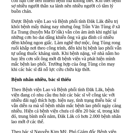
còn hạn chế nên nhiễm bệnh mà không biết. Khi biết bệnh
sợ nhiều người thân xa lánh nên nhiều người có tâm lý
buồn chán.
Được Bệnh viện Lao và Bệnh phổi tỉnh Đăk Lăk điều trị
khỏi bệnh mấy tháng nay nhưng ông Trần Văn Tùng ở xã
Ea Trang (huyện Ma Đ’rắk) vẫn còn ám ảnh khi nghĩ lại
những cơn ho dai dẳng khiến ông và gia đình có nhiều
đêm không ngon giấc. Làm nghề thợ mộc, ông Tùng rong
ruổi khắp nơi theo công trình, đến khi bị bệnh lao phổi vẫn
tự uống thuốc kháng sinh. Khi bệnh nặng, về nhà nằm ho
hay lên cơn sốt ông mới đi bệnh viện và phát hiện mình
mắc bệnh lao phổi. Trường hợp của ông Tùng còn may
khi các bác sĩ đã nỗ lực cứu chữa kịp thời.
Bệnh nhân nhiều, bác sĩ thiếu
Theo Bệnh viện Lao và Bệnh phổi tỉnh Đăk Lăk, bệnh
viện đang có nhu cầu thu hút các bác sĩ về công tác với
nhiều đãi ngộ thích hợp. hiện nay, tình trạng thiếu bác sĩ
vẫn diễn ra mà số bệnh nhân mắc bệnh lao phổi ngày càng
nhiều. Hiện cả bệnh viện chưa có đến 20 bác sĩ, trong khi
đó, trung bình mỗi năm, Đăk Lăk có hơn 2.000 bệnh nhân
lao mới ở các thể.
Theo bác sĩ Nguyễn Kim Mỹ, Phó Giám đốc Bệnh viện