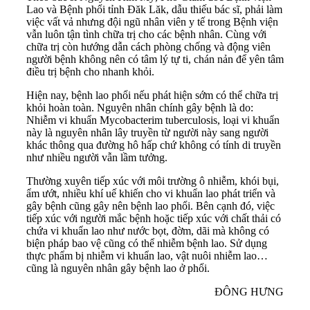
Lao và Bệnh phổi tỉnh Đăk Lăk, dẫu thiếu bác sĩ, phải làm
việc vất vả nhưng đội ngũ nhân viên y tế trong Bệnh viện
vẫn luôn tận tình chữa trị cho các bệnh nhân. Cùng với
chữa trị còn hướng dẫn cách phòng chống và động viên
người bệnh không nên có tâm lý tự ti, chán nản để yên tâm
điều trị bệnh cho nhanh khỏi.
Hiện nay, bệnh lao phổi nếu phát hiện sớm có thể chữa trị
khỏi hoàn toàn. Nguyên nhân chính gây bệnh là do:
Nhiễm vi khuẩn Mycobacterim tuberculosis, loại vi khuẩn
này là nguyên nhân lây truyền từ người này sang người
khác thông qua đường hô hấp chứ không có tính di truyền
như nhiều người vẫn lầm tưởng.
Thường xuyên tiếp xúc với môi trường ô nhiễm, khói bụi,
ẩm ướt, nhiều khí uế khiến cho vi khuẩn lao phát triển và
gây bệnh cũng gây nên bệnh lao phổi. Bên cạnh đó, việc
tiếp xúc với người mắc bệnh hoặc tiếp xúc với chất thải có
chứa vi khuẩn lao như nước bọt, đờm, dãi mà không có
biện pháp bao vệ cũng có thể nhiễm bệnh lao. Sử dụng
thực phẩm bị nhiễm vi khuẩn lao, vật nuôi nhiễm lao…
cũng là nguyên nhân gây bệnh lao ở phổi.
ĐÔNG HƯNG