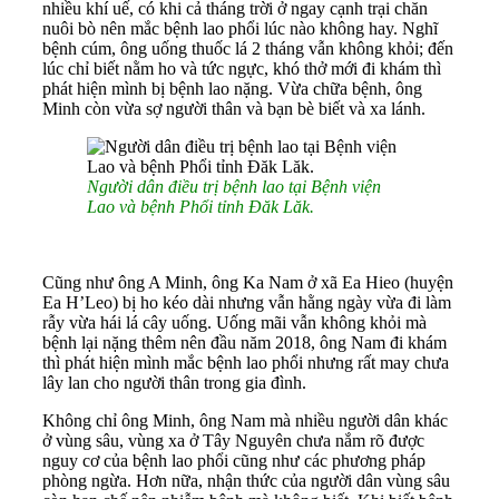
nhiều khí uế, có khi cả tháng trời ở ngay cạnh trại chăn
nuôi bò nên mắc bệnh lao phổi lúc nào không hay. Nghĩ
bệnh cúm, ông uống thuốc lá 2 tháng vẫn không khỏi; đến
lúc chỉ biết nằm ho và tức ngực, khó thở mới đi khám thì
phát hiện mình bị bệnh lao nặng. Vừa chữa bệnh, ông
Minh còn vừa sợ người thân và bạn bè biết và xa lánh.
Người dân điều trị bệnh lao tại Bệnh viện
Lao và bệnh Phổi tỉnh Đăk Lăk.
Cũng như ông A Minh, ông Ka Nam ở xã Ea Hieo (huyện
Ea H’Leo) bị ho kéo dài nhưng vẫn hằng ngày vừa đi làm
rẫy vừa hái lá cây uống. Uống mãi vẫn không khỏi mà
bệnh lại nặng thêm nên đầu năm 2018, ông Nam đi khám
thì phát hiện mình mắc bệnh lao phổi nhưng rất may chưa
lây lan cho người thân trong gia đình.
Không chỉ ông Minh, ông Nam mà nhiều người dân khác
ở vùng sâu, vùng xa ở Tây Nguyên chưa nắm rõ được
nguy cơ của bệnh lao phổi cũng như các phương pháp
phòng ngừa. Hơn nữa, nhận thức của người dân vùng sâu