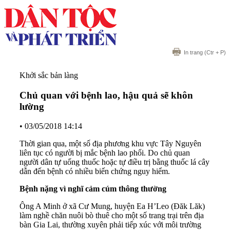
In trang
(Ctr + P)
Khởi sắc bản làng
Chủ quan với bệnh lao, hậu quả sẽ khôn
lường
•
03/05/2018 14:14
Thời gian qua, một số địa phương khu vực Tây Nguyên
liên tục có người bị mắc bệnh lao phổi. Do chủ quan
người dân tự uống thuốc hoặc tự điều trị bằng thuốc lá cây
dẫn đến bệnh có nhiều biến chứng nguy hiểm.
Bệnh nặng vì nghĩ cảm cúm thông thường
Ông A Minh ở xã Cư Mung, huyện Ea H’Leo (Đăk Lăk)
làm nghề chăn nuôi bò thuê cho một số trang trại trên địa
bàn Gia Lai, thường xuyên phải tiếp xúc với môi trường