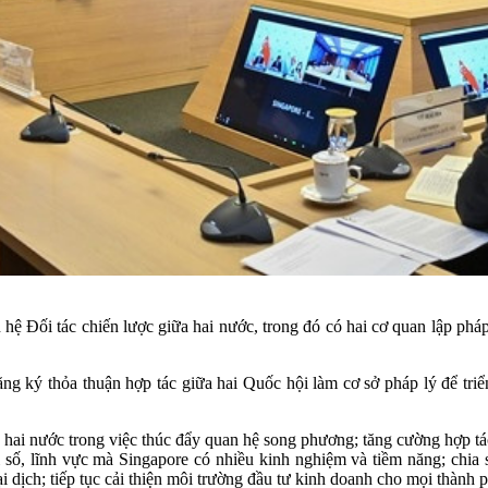
Đối tác chiến lược giữa hai nước, trong đó có hai cơ quan lập pháp; 
 ký thỏa thuận hợp tác giữa hai Quốc hội làm cơ sở pháp lý để triển
p hai nước trong việc thúc đẩy quan hệ song phương; tăng cường hợp tá
ội số, lĩnh vực mà Singapore có nhiều kinh nghiệm và tiềm năng; chia
 dịch; tiếp tục cải thiện môi trường đầu tư kinh doanh cho mọi thành p