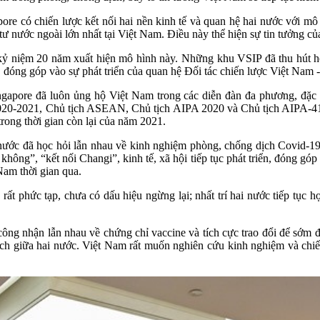
ore có chiến lược kết nối hai nền kinh tế và quan hệ hai nước với mô
 tư nước ngoài lớn nhất tại Việt Nam. Điều này thể hiện sự tin tưởng 
 kỷ niệm 20 năm xuất hiện mô hình này. Những khu VSIP đã thu hút h
 đóng góp vào sự phát triển của quan hệ Đối tác chiến lược Việt Nam -
gapore đã luôn ủng hộ Việt Nam trong các diễn đàn đa phương, đặc 
20-2021, Chủ tịch ASEAN, Chủ tịch AIPA 2020 và Chủ tịch AIPA-41; đ
rong thời gian còn lại của năm 2021.
 nước đã học hỏi lẫn nhau về kinh nghiệm phòng, chống dịch Covid-
hông”, “kết nối Changi”, kinh tế, xã hội tiếp tục phát triển, đóng góp
am thời gian qua.
rất phức tạp, chưa có dấu hiệu ngừng lại; nhất trí hai nước tiếp tục h
g nhận lẫn nhau về chứng chỉ vaccine và tích cực trao đổi để sớm đạt
lịch giữa hai nước. Việt Nam rất muốn nghiên cứu kinh nghiệm và ch