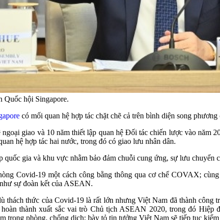
h Quốc hội Singapore.
gapore
có mối quan hệ hợp tác chặt chẽ cả trên bình diện song phươ
 ngoại giao và 10 năm thiết lập quan hệ Đối tác chiến lược vào năm 
quan hệ hợp tác hai nước, trong đó có giao lưu nhân dân.
p quốc gia và khu vực nhằm bảo đảm chuỗi cung ứng, sự lưu chuyển của 
 phòng Covid-19 một cách công bằng thông qua cơ chế COVAX; cùng
g như sự đoàn kết của ASEAN.
 thách thức của Covid-19 là rất lớn nhưng Việt Nam đã thành công trên
hoàn thành xuất sắc vai trò Chủ tịch ASEAN 2020, trong đó Hiệp đị
trong phòng, chống dịch; bày tỏ tin tưởng Việt Nam sẽ tiếp tục kiểm so