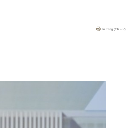
In trang
(Ctr + P)