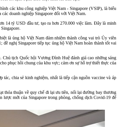
 hình các khu công nghiệp Việt Nam - Singapore (VSIP), là biểu
của các doanh nghiệp Singapore đối với Việt Nam.
ơn 14 tỷ USD đầu tư, tạo ra hơn 270.000 việc làm. Đây là minh
 Singapore.
biệt là ủng hộ Việt Nam đảm nhiệm thành công vai trò Ủy viên
ề nghị Singapore tiếp tục ủng hộ Việt Nam hoàn thành tốt vai
19. Chủ tịch Quốc hội Vương Đình Huệ đánh giá cao những sáng
 cho phục hồi chung của khu vực; cảm ơn sự hỗ trợ thiết thực của
ợp tác, chia sẻ kinh nghiệm, nhất là tiếp cận nguồn vaccine và áp
 thỏa thuận về quy chế đi lại ưu tiên, nối lại đường bay thương
iến lược mới của Singapore trong phòng, chống dịch Covid-19 để