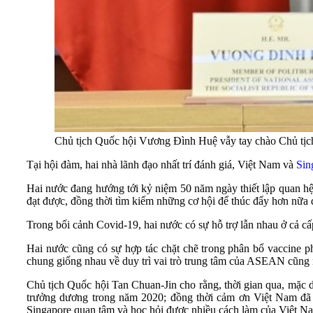
Chủ tịch Quốc hội Vương Đình Huệ vẫy tay chào Chủ tịc
Tại hội đàm, hai nhà lãnh đạo nhất trí đánh giá, Việt Nam và
Sin
Hai nước đang hướng tới kỷ niệm 50 năm ngày thiết lập quan hệ
đạt được, đồng thời tìm kiếm những cơ hội để thúc đẩy hơn nữa 
Trong bối cảnh Covid-19, hai nước có sự hỗ trợ lẫn nhau ở cả cấ
Hai nước cũng có sự hợp tác chặt chẽ trong phân bổ vaccine
chung giống nhau về duy trì vai trò trung tâm của ASEAN cũn
Chủ tịch Quốc hội Tan Chuan-Jin cho rằng, thời gian qua, mặc dù
trưởng dương trong năm 2020; đồng thời cảm ơn Việt Nam đã 
Singapore quan tâm và học hỏi được nhiều cách làm của Việt Nam 