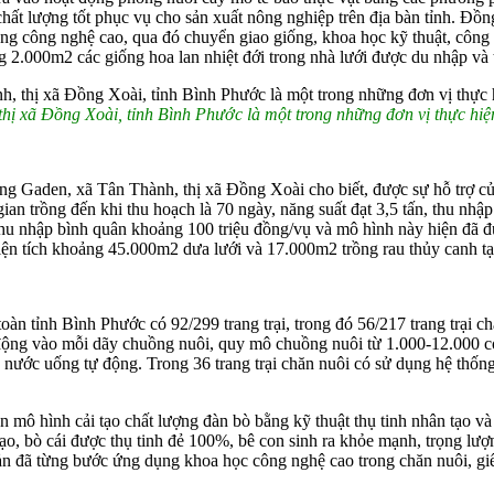
chất lượng tốt phục vụ cho sản xuất nông nghiệp trên địa bàn tỉnh. Đồ
ng công nghệ cao, qua đó chuyển giao giống, khoa học kỹ thuật, công
.000m2 các giống hoa lan nhiệt đới trong nhà lưới được du nhập và t
 xã Đồng Xoài, tỉnh Bình Phước là một trong những đơn vị thực hiện
aden, xã Tân Thành, thị xã Đồng Xoài cho biết, được sự hỗ trợ c
gian trồng đến khi thu hoạch là 70 ngày, năng suất đạt 3,5 tấn, thu nh
thu nhập bình quân khoảng 100 triệu đồng/vụ và mô hình này hiện đã đ
diện tích khoảng 45.000m2 dưa lưới và 17.000m2 trồng rau thủy canh t
 toàn tỉnh Bình Phước có 92/299 trang trại, trong đó 56/217 trang trại 
động vào mỗi dãy chuồng nuôi, quy mô chuồng nuôi từ 1.000-12.000 con
 nước uống tự động. Trong 36 trang trại chăn nuôi có sử dụng hệ thống t
mô hình cải tạo chất lượng đàn bò bằng kỹ thuật thụ tinh nhân tạo và v
ạo, bò cái được thụ tinh đẻ 100%, bê con sinh ra khỏe mạnh, trọng lượn
n đã từng bước ứng dụng khoa học công nghệ cao trong chăn nuôi, giết