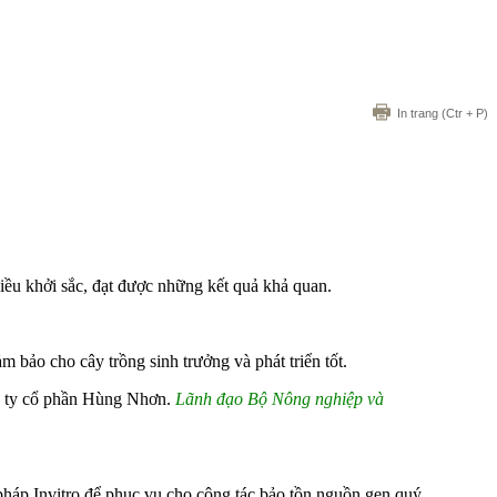
In trang
(Ctr + P)
ều khởi sắc, đạt được những kết quả khả quan.
 bảo cho cây trồng sinh trưởng và phát triển tốt.
Lãnh đạo Bộ Nông nghiệp và
pháp Invitro để phục vụ cho công tác bảo tồn nguồn gen quý