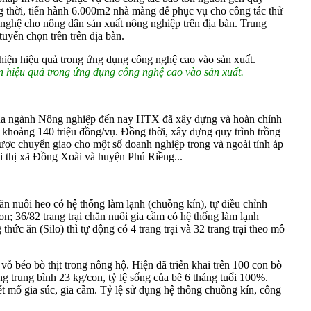
ng thời, tiến hành 6.000m2 nhà màng để phục vụ cho công tác thử
 nghệ cho nông dân sản xuất nông nghiệp trên địa bàn. Trung
uyển chọn trên trên địa bàn.
 hiệu quả trong ứng dụng công nghệ cao vào sản xuất.
ủa ngành Nông nghiệp đến nay HTX đã xây dựng và hoàn chỉnh
ập khoảng 140 triệu đồng/vụ. Đồng thời, xây dựng quy trình trồng
ược chuyển giao cho một số doanh nghiệp trong và ngoài tỉnh áp
ại thị xã Đồng Xoài và huyện Phú Riềng...
chăn nuôi heo có hệ thống làm lạnh (chuồng kín), tự điều chỉnh
; 36/82 trang trại chăn nuôi gia cầm có hệ thống làm lạnh
hức ăn (Silo) thì tự động có 4 trang trại và 32 trang trại theo mô
ỗ béo bò thịt trong nông hộ. Hiện đã triển khai trên 100 con bò
g trung bình 23 kg/con, tỷ lệ sống của bê 6 tháng tuổi 100%.
 mổ gia súc, gia cầm. Tỷ lệ sử dụng hệ thống chuồng kín, công