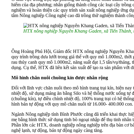
hiếm của địa phương; nhân giống thành công các loại cây trồng 
nghiệm và hoàn thiện các quy trình sản xuất nông nghiệp ứng dụ
tâm Nông nghiệp Công nghệ cao đã trồng thử nghiệm thành công 2
HTX nông nghiệp Nguyên Khang Gaden, xã Tiến Thành, thị
Ông Hoàng Phú Hội, Giám đốc HTX nông nghiệp Nguyên Khang G
quy trình trồng dưa lưới trong giá thể với quy mô 1.000m2, thời 
rau thủy canh quy mô 1.000m2, năng suất đạt 1,5 tấn/vụ/tháng, 
dụng. Cụ thể, HTX đã liên kết sản xuất để tạo ra sản phẩm với 
Mô hình chăn nuôi chuồng kín được
nhân rộng
Đối với lĩnh vực chăn nuôi theo mô hình trang trại kín, hiện nay
nhiệt độ, sử dụng máng ăn bằng Silo và hệ thống nước uống tự 
(chuồng kín), tự điều chỉnh nhiệt độ, 100% trang trại có hệ thống
hình bán tự động với quy mô chăn nuôi từ 16.000- 400.000 con.
Ngành Nông nghiệp tỉnh Bình Phước cũng đã triển khai thực hiện 
mẹ bằng hình thức sử dụng tinh bò ngoại nhập để thụ tinh nhân t
Phần lớn các HTX, doanh nghiệp nông nghiệp trên địa bàn cơ bả
nghệ lạnh, tự động, bán tự động ngày càng tăng.