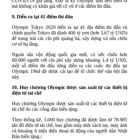
COVID-19 gia tăng. Đây là kỳ Olympic đầu tiên diễn ra
mà không có khán giả tới cổ vũ ở các điểm thi đấu.
9. Diễn ra tại 41 điểm thi đấu
Olympic Tokyo 2020 diễn ra tại 41 địa điểm thi đấu và
chính quyền Tokyo đã dành 400 tỷ yen (hơn 3,67 tỷ USD)
để trang trải các chi phí quảng bá, xây dựng và sửa chữa
cơ sở hạ tầng.
Ngoài sân vận động quốc gia mới, có sức chứa hơn
60.000 người với chi phí xây dựng khoảng 1,4 tỷ USD,
một số điểm thi đấu từng diễn ra các cuộc thi đấu tại
Olympic 1964 đã được cải tạo để tổ chức thế vận hội lần
này.
10. Huy chương Olympic được sản xuất từ các thiết bị
điện tử tái chế
Huy chương Olympic được sản xuất từ các thiết bị điện tử
tái chế do các công dân hiến tặng.
Theo thống kê, 5.000 huy chương đã được làm từ 78.985
tấn đồ điện tử tái chế, bao gồm máy tính xách tay, máy ảnh
và khoảng 6 triệu điện thoại di động của người dân Nhật
Bản hiến tặng./.