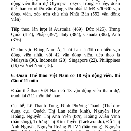
động viên tham dự Olympic Tokyo. Trong số này, đoàn
thể thao có nhiều vận động viên nhất là Mỹ với 630 vận
động viên, xếp trên chủ nhà Nhật Bản (552 vận động
viên).
Tiếp theo, lần lượt là Australia (469), Đức (425), Trung
Quốc (414), Pháp (397), Italy (384), Canada (382), Anh
(376).
Ở khu vực Đông Nam Á, Thái Lan là đội có nhiều vận
động viên nhất, với 42 vận động viên, tiếp theo là
Malaysia (30), Indonesia (28), Singapore (22), Philippines
(19) và Việt Nam (18).
6. Đoàn Thể thao Việt Nam có 18 vận động viên, thi
đấu ở 11 môn
Đoàn thể thao Việt Nam có 18 vận động viên tham dự,
tranh tài ở 11 môn thể thao.
Cụ thể, Lê Thanh Tùng, Đinh Phương Thành (Thể dục
dụng cụ), Quách Thị Lan (điền kinh), Nguyễn Huy
Hoàng, Nguyễn Thị Ánh Viên (bơi), Hoàng Xuân Vinh
(bắn súng), Trương Thị Kim Tuyền (Taekwondo), Đỗ Thị
Ánh Nguyệt, Nguyễn Hoàng Phi Vũ (bắn cung), Nguyễn