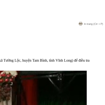
In trang
(Ctr + P)
 xã Tường Lộc, huyện Tam Bình, tỉnh Vĩnh Long) để điều tra