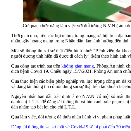
Cơ quan chức năng làm việc với đối tượng N.V.N ( ảnh d
Thời gian qua, trên các hội nhóm, trang mạng xã hội trên địa bà
nhân, gây hoang mang trong Nhân dân, làm ảnh hưởng đến tình hì
Một số thông tin sai sự thật điển hình như: “Bệnh viện đa kho
người dương tính hiện đã được đi cách ly” (kèm theo hình ảnh 
Qua công tác trinh sát trên
không gian mạng
, Phòng An ninh chí
dịch bệnh Covid-19. Chiều ngày 15/7/2021, Phòng An ninh chính tr
Qua thực hiện các biện pháp nghiệp vụ, lực lượng công an đã x
và đăng tải thông tin có nội dung sai sự thật trên tài khoản fac
Nguyên nhân ban đầu xác định là do N.V.N. có một số mâu thu
danh chị L.T.L. để đăng tải thông tin và hình ảnh xúc phạm chị 
dân nhằm tạo bất lợi cho chị L.T.L.
Qua làm việc, đối tượng đã thừa nhận hành vi vi phạm pháp luật 
Đăng tải thông tin sai sự thật về Covid-19 sẽ bị phạt đến 30 triệ