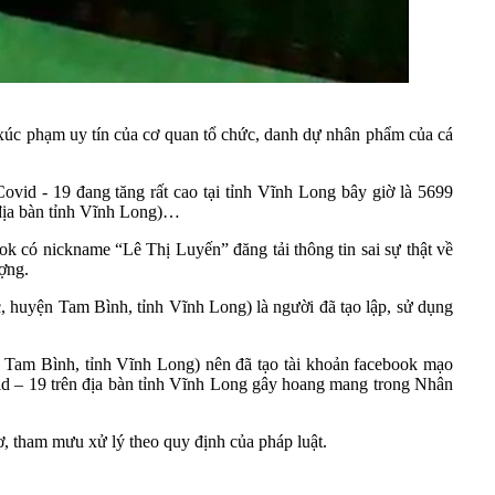
g, xúc phạm uy tín của cơ quan tổ chức, danh dự nhân phẩm của cá
ovid - 19 đang tăng rất cao tại tỉnh Vĩnh Long bây giờ là 5699
 địa bàn tỉnh Vĩnh Long)…
ok có nickname “Lê Thị Luyến” đăng tải thông tin sai sự thật về
ượng.
, huyện Tam Bình, tỉnh Vĩnh Long) là người đã tạo lập, sử dụng
 Tam Bình, tỉnh Vĩnh Long) nên đã tạo tài khoản facebook mạo
Covid – 19 trên địa bàn tỉnh Vĩnh Long gây hoang mang trong Nhân
ơ, tham mưu xử lý theo quy định của pháp luật.