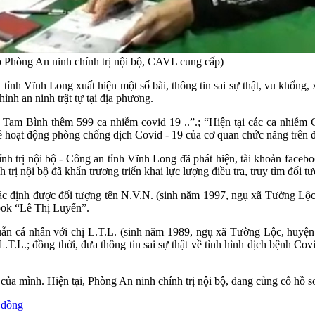
o Phòng An ninh chính trị nội bộ, CAVL cung cấp)
n tỉnh Vĩnh Long xuất hiện một số bài, thông tin sai sự thật, vu khốn
nh an ninh trật tự tại địa phương.
a Tam Bình thêm 599 ca nhiễm covid 19 ..”.; “Hiện tại các ca nhiễm C
về hoạt động phòng chống dịch Covid - 19 của cơ quan chức năng trên
nh trị nội bộ - Công an tỉnh Vĩnh Long đã phát hiện, tài khoản facebo
ị nội bộ đã khẩn trương triển khai lực lượng điều tra, truy tìm đối t
ác định được đối tượng tên N.V.N. (sinh năm 1997, ngụ xã Tường Lộc
ebook “Lê Thị Luyến”.
ẫn cá nhân với chị L.T.L. (sinh năm 1989, ngụ xã Tường Lộc, huyện
L.T.L.; đồng thời, đưa thông tin sai sự thật về tình hình dịch bệnh 
của mình. Hiện tại, Phòng An ninh chính trị nội bộ, đang củng cố hồ s
u đồng