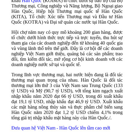
khẩu
Hàn Quốc
(KOIMA) tổ chức dưới sự bảo trợ của Bộ
Thương mại, Công nghiệp và Năng lượng, Bộ Ngoại giao
Hàn Quốc, Hiệp hội Thương mại quốc tế Hàn Quốc
(KITA), Tổ chức Xúc tiến Thương mại và Đầu tư Hàn
Quốc (KOTRA) và Đại sứ quán các nước tại Hàn Quốc.
Hội chợ năm nay có quy mô khoảng 200 gian hàng, được
tổ chức dưới hình thức trực tiếp và trực tuyến, thu hút sự
tham gia của các doanh nghiệp đến từ khoảng 40 quốc gia
và vùng lãnh thổ trên thế giới. Đây là cơ hội để các doanh
nghiệp Việt Nam giới thiệu, quảng bá các sản phẩm; trao
đổi, tìm kiếm đối tác, mở rộng cơ hội kinh doanh với các
doanh nghiệp nước sở tại và quốc tế.
Trong lĩnh vực thương mại, hai nước hiện đang là đối tác
thương mại quan trọng của nhau. Hàn Quốc là đối tác
thương mại lớn thứ 3 của Việt Nam sau Trung Quốc (133
tỷ USD) và Mỹ (90,7 tỷ USD), với tổng kim ngạch xuất
nhập khẩu năm 2020 đạt 66 tỷ USD, trong đó xuất khẩu
đạt 19,1 tỷ USD, nhập khẩu đạt 46,9 tỷ USD. Xuất khẩu
các mặt hàng nông thủy sản và thực phẩm chế biến sang
Hàn Quốc năm 2020 đạt 1,2 tỷ USD chiếm 4,1% trong
tổng giá trị nhập khẩu mặt hàng này của Hàn Quốc./.
Đưa quan hệ Việt Nam - Hàn Quốc lên tầm cao mới