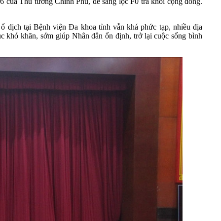
 16 của Thủ tướng Chính Phủ, để sàng lọc F0 tra khỏi cộng đồng.
ó ổ dịch tại Bệnh viện Đa khoa tỉnh vẫn khá phức tạp, nhiều địa
ục khó khăn, sớm giúp Nhân dân ổn định, trở lại cuộc sống bình