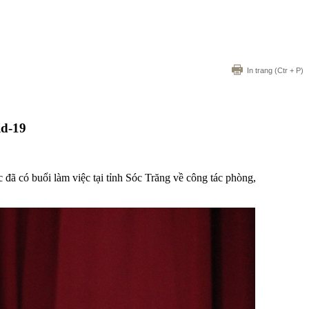
In trang
(Ctr + P)
id-19
 có buổi làm việc tại tỉnh Sóc Trăng về công tác phòng,