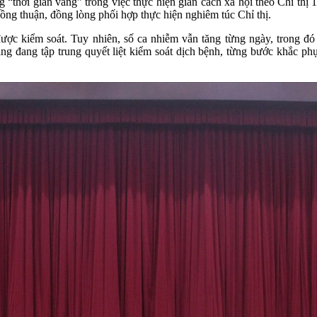
 “thời gian vàng” trong việc thực hiện giãn cách xã hội theo Chỉ thị
đồng thuận, đồng lòng phối hợp thực hiện nghiêm túc Chỉ thị.
n được kiểm soát. Tuy nhiên, số ca nhiễm vẫn tăng từng ngày, trong đ
ng đang tập trung quyết liệt kiểm soát dịch bệnh, từng bước khắc ph