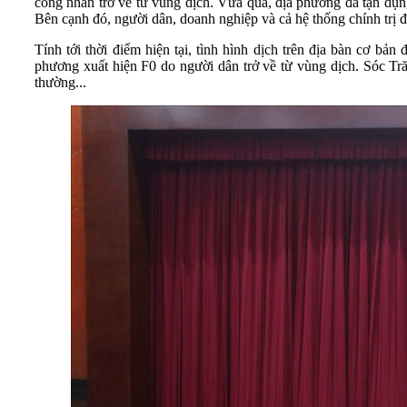
công nhân trở về từ vùng dịch. Vừa qua, địa phương đã tận dụng
Bên cạnh đó, người dân, doanh nghiệp và cả hệ thống chính trị 
Tính tới thời điểm hiện tại, tình hình dịch trên địa bàn cơ bả
phương xuất hiện F0 do người dân trở về từ vùng dịch. Sóc Tră
thường...