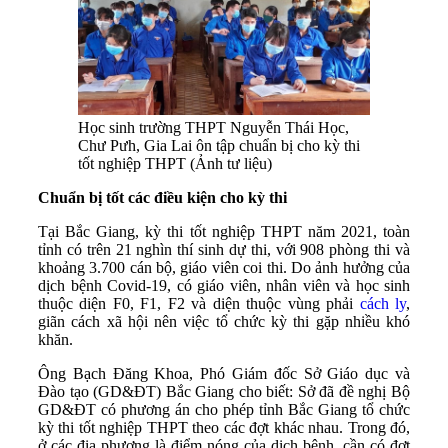
Học sinh trường THPT Nguyễn Thái Học,
Chư Pưh, Gia Lai ôn tập chuẩn bị cho kỳ thi
tốt nghiệp THPT (Ảnh tư liệu)
Chuẩn bị tốt các điều kiện cho kỳ thi
Tại Bắc Giang, kỳ thi tốt nghiệp THPT năm 2021, toàn
tỉnh có trên 21 nghìn thí sinh dự thi, với 908 phòng thi và
khoảng 3.700 cán bộ, giáo viên coi thi. Do ảnh hưởng của
dịch bệnh Covid-19, có giáo viên, nhân viên và học sinh
thuộc diện F0, F1, F2 và diện thuộc vùng phải
cách ly
,
giãn cách xã hội nên việc tổ chức kỳ thi gặp nhiều khó
khăn.
Ông Bạch Đăng Khoa, Phó Giám đốc Sở Giáo dục và
Đào tạo (GD&ĐT) Bắc Giang cho biết: Sở đã đề nghị Bộ
GD&ĐT có phương án cho phép tỉnh Bắc Giang tổ chức
kỳ thi tốt nghiệp THPT theo các đợt khác nhau. Trong đó,
ở các địa phương là điểm nóng của dịch bệnh, cần có đợt