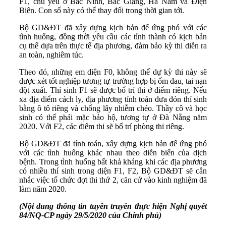
F1, chủ yếu ở Bắc Ninh, Bắc Giang, Hà Nam và Điện
Biên. Con số này có thể thay đổi trong thời gian tới.
Bộ GD&ĐT đã xây dựng kịch bản để ứng phó với các
tình huống, đồng thời yêu cầu các tỉnh thành có kịch bản
cụ thể dựa trên thực tế địa phương, đảm bảo kỳ thi diễn ra
an toàn, nghiêm túc.
Theo đó, những em diện F0, không thể dự kỳ thi này sẽ
được xét tốt nghiệp tương tự trường hợp bị ốm đau, tai nạn
đột xuất. Thí sinh F1 sẽ được bố trí thi ở điểm riêng. Nếu
xa địa điểm cách ly, địa phương tính toán đưa đón thí sinh
bằng ô tô riêng và chống lây nhiễm chéo. Thầy cô và học
sinh có thể phải mặc bảo hộ, tương tự ở Đà Nẵng năm
2020. Với F2, các điểm thi sẽ bố trí phòng thi riêng.
Bộ GD&ĐT đã tính toán, xây dựng kịch bản để ứng phó
với các tình huống khác nhau theo diễn biến của dịch
bệnh. Trong tình huống bất khả kháng khi các địa phương
có nhiều thí sinh trong diện F1, F2, Bộ GD&ĐT sẽ cân
nhắc việc tổ chức đợt thi thứ 2, căn cứ vào kinh nghiệm đã
làm năm 2020.
(Nội dung thông tin tuyên truyền thực hiện Nghị quyết
84/NQ-CP ngày 29/5/2020 của Chính phủ)