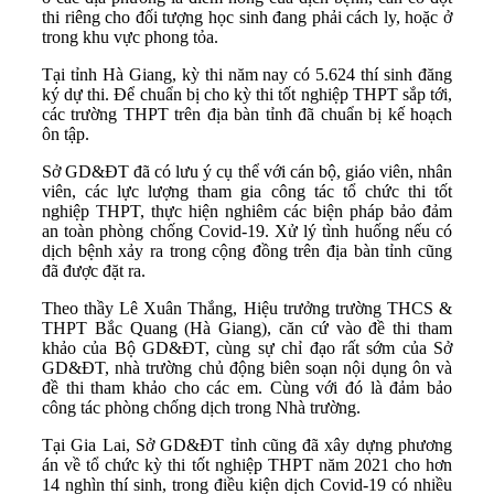
thi riêng cho đối tượng học sinh đang phải cách ly, hoặc ở
trong khu vực phong tỏa.
Tại tỉnh Hà Giang, kỳ thi năm nay có 5.624 thí sinh đăng
ký dự thi. Để chuẩn bị cho kỳ thi tốt nghiệp THPT sắp tới,
các trường THPT trên địa bàn tỉnh đã chuẩn bị kế hoạch
ôn tập.
Sở GD&ĐT đã có lưu ý cụ thể với cán bộ, giáo viên, nhân
viên, các lực lượng tham gia công tác tổ chức thi tốt
nghiệp THPT, thực hiện nghiêm các biện pháp bảo đảm
an toàn phòng chống Covid-19. Xử lý tình huống nếu có
dịch bệnh xảy ra trong cộng đồng trên địa bàn tỉnh cũng
đã được đặt ra.
Theo thầy Lê Xuân Thắng, Hiệu trưởng trường THCS &
THPT Bắc Quang (Hà Giang), căn cứ vào đề thi tham
khảo của Bộ GD&ĐT, cùng sự chỉ đạo rất sớm của Sở
GD&ĐT, nhà trường chủ động biên soạn nội dụng ôn và
đề thi tham khảo cho các em. Cùng với đó là đảm bảo
công tác phòng chống dịch trong Nhà trường.
Tại Gia Lai, Sở GD&ĐT tỉnh cũng đã xây dựng phương
án về tổ chức kỳ thi tốt nghiệp THPT năm 2021 cho hơn
14 nghìn thí sinh, trong điều kiện dịch Covid-19 có nhiều