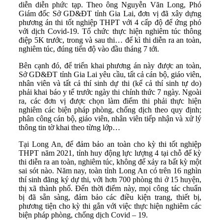
diễn diễn phức tạp. Theo ông Nguyễn Văn Long, Phó
Giám đốc Sở GD&ĐT tỉnh Gia Lai, đơn vị đã xây dựng
phương án thi tốt nghiệp THPT với 4 cấp độ để ứng phó
với dịch Covid-19. Tổ chức thực hiện nghiêm túc thông
điệp 5K trước, trong và sau thi… để kì thi diễn ra an toàn,
nghiêm túc, đúng tiến độ vào đầu tháng 7 tới.
Bên cạnh đó, để triển khai phương án này được an toàn,
Sở GD&ĐT tỉnh Gia Lai yêu cầu, tất cả cán bộ, giáo viên,
nhân viên và tất cả thí sinh dự thi (kể cả thí sinh tự do)
phải khai báo y tế trước ngày thi chính thức 7 ngày. Ngoài
ra, các đơn vị được chọn làm điểm thi phải thực hiện
nghiêm các biện pháp phòng, chống dịch theo quy định;
phân công cán bộ, giáo viên, nhân viên tiếp nhận và xử lý
thông tin tờ khai theo từng lớp…
Tại Long An, để đảm bảo an toàn cho kỳ thi tốt nghiệp
THPT năm 2021, tỉnh huy động lực lượng 4 tại chỗ để kỳ
thi diễn ra an toàn, nghiêm túc, không để xảy ra bất kỳ một
sai sót nào. Năm nay, toàn tỉnh Long An có trên 16 nghìn
thí sinh đăng ký dự thi, với hơn 700 phòng thi ở 15 huyện,
thị xã thành phố. Đến thời điểm này, mọi công tác chuẩn
bị đã sẵn sàng, đảm bảo các điều kiện trang, thiết bị,
phương tiện cho kỳ thi gắn với việc thực hiện nghiêm các
biện pháp phòng, chống dịch Covid – 19.