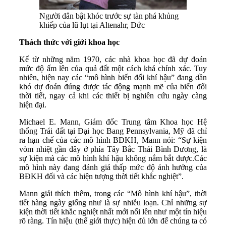
Người dân bật khóc trước sự tàn phá khủng
khiếp của lũ lụt tại Altenahr, Đức
Thách thức với giới khoa học
Kể từ những năm 1970, các nhà khoa học đã dự đoán
mức độ ấm lên của quả đất một cách khá chính xác. Tuy
nhiên, hiện nay các “mô hình biến đổi khí hậu” đang dần
khó dự đoán đúng được tác động mạnh mẽ của biến đổi
thời tiết, ngay cả khi các thiết bị nghiên cứu ngày càng
hiện đại.
Michael E. Mann, Giám đốc Trung tâm Khoa học Hệ
thống Trái đất tại Đại học Bang Pennsylvania, Mỹ đã chỉ
ra hạn chế của các mô hình BĐKH, Mann nói: “Sự kiện
vòm nhiệt gần đây ở phía Tây Bắc Thái Bình Dương, là
sự kiện mà các mô hình khí hậu không nắm bắt được.Các
mô hình này đang đánh giá thấp mức độ ảnh hưởng của
BĐKH đối và các hiện tượng thời tiết khắc nghiệt”.
Mann giải thích thêm, trong các “Mô hình khí hậu”, thời
tiết hàng ngày giống như là sự nhiễu loạn. Chỉ những sự
kiện thời tiết khắc nghiệt nhất mới nổi lên như một tín hiệu
rõ ràng. Tín hiệu (thế giới thực) hiện đủ lớn để chúng ta có