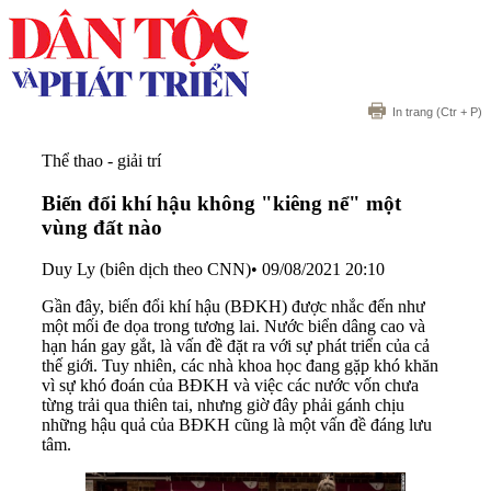
In trang
(Ctr + P)
Thể thao - giải trí
Biến đổi khí hậu không "kiêng nể" một
vùng đất nào
Duy Ly (biên dịch theo CNN)
•
09/08/2021 20:10
Gần đây, biến đổi khí hậu (BĐKH) được nhắc đến như
một mối đe dọa trong tương lai. Nước biển dâng cao và
hạn hán gay gắt, là vấn đề đặt ra với sự phát triển của cả
thế giới. Tuy nhiên, các nhà khoa học đang gặp khó khăn
vì sự khó đoán của BĐKH và việc các nước vốn chưa
từng trải qua thiên tai, nhưng giờ đây phải gánh chịu
những hậu quả của BĐKH cũng là một vấn đề đáng lưu
tâm.