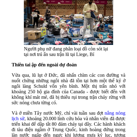
Người phụ nữ đang phân loại đồ còn sót lại
tại nơi trú ẩn sau trận lũ tại Liege, Bỉ
Thiên tai ập đến ngoài dự đoán
Vừa qua, lũ lụt ở Đức, đã nhấn chìm các con đường và
nuốt chửng những ngôi nhà đã tồn tại hơn một thế kỷ ở
ngôi làng Schuld vốn yên bình. Một thị trấn nhỏ với
khoảng 250 hộ gia đình của Canada - được biết đến với
không khí mát mẻ, đã bị thiêu rụi trong trận cháy rừng với
sức nóng chưa từng có.
Và ở miền Tây nước Mỹ, chỉ vài tuần sau đợt
nắng nóng
lịch sử
, khoảng 20.000 lính cứu hỏa và nhân viên đã được
triển khai để dập tắt 80 đám cháy tại đây. Các hành khách
đi tàu điện ngầm ở Trung Quốc, kinh hoàng đứng trong
làn nước ngập đến ngực khi lượng mưa kỷ lục, tương