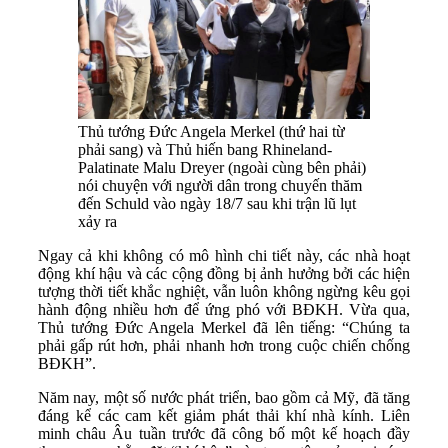
Thủ tướng Đức Angela Merkel (thứ hai từ
phải sang) và Thủ hiến bang Rhineland-
Palatinate Malu Dreyer (ngoài cùng bên phải)
nói chuyện với người dân trong chuyến thăm
đến Schuld vào ngày 18/7 sau khi trận lũ lụt
xảy ra
Ngay cả khi không có mô hình chi tiết này, các nhà hoạt
động khí hậu và các cộng đồng bị ảnh hưởng bởi các hiện
tượng thời tiết khắc nghiệt, vẫn luôn không ngừng kêu gọi
hành động nhiều hơn để ứng phó với BĐKH. Vừa qua,
Thủ tướng Đức Angela Merkel đã lên tiếng: “Chúng ta
phải gấp rút hơn, phải nhanh hơn trong cuộc chiến chống
BĐKH”.
Năm nay, một số nước phát triển, bao gồm cả Mỹ, đã tăng
đáng kể các cam kết giảm phát thải khí nhà kính. Liên
minh châu Âu tuần trước đã công bố một kế hoạch đầy