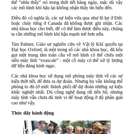
thể “nhìn thấy” nó trong thời tiết hàng ngày, mặc dù vậy
các mô hình khí hậu lại không nhận thấy tín hiệu đến.
Điều đó có nghĩa là, các sự kiện vừa qua như lũ lụt ở Đức
hoặc cháy rừng ở Canada đã không được ghi nhận. Các
nhà khoa học cho biết, để có thể làm được điều này, chúng
ta cần những mô hình khí hậu mạnh mẽ hơn nữa.
Tim Palmer, Giáo sư nghiên cứu về Vật lý Khí quyển tại
Đại học Oxford, là một trong số các nhà khoa học, đã kêu
gọi một trung tâm toàn cầu về mô hình có thể chứa một
siêu máy tính “exascale” - một cỗ máy có thể xử lý lượng
dữ liệu đáng kinh ngạc.
Các nhà khoa học sử dụng mô phỏng máy tính về các sự
kiện thời tiết, để đưa ra dự đoán. Nhưng họ vẫn không thể
phóng to đủ (ở mức thành phố) để dự đoán những sự kiện
khắc nghiệt nhất. Dù công nghệ đang rất tiến bộ, nhưng
máy tính vẫn chưa đủ tinh vi để hoạt động ở độ phân giải
cao như vậy.
Thúc đẩy hành động