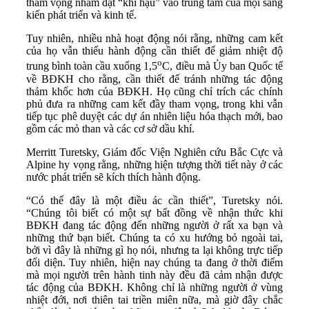
tham vọng nhằm đặt “khí hậu” vào trung tâm của mọi sáng
kiến ​​phát triển và kinh tế.
Tuy nhiên, nhiều nhà hoạt động nói rằng, những cam kết
của họ vẫn thiếu hành động cần thiết để giảm nhiệt độ
o
trung bình toàn cầu xuống 1,5
C, điều mà Ủy ban Quốc tế
về BĐKH cho rằng, cần thiết để tránh những tác động
thảm khốc hơn của BĐKH. Họ cũng chỉ trích các chính
phủ đưa ra những cam kết đầy tham vọng, trong khi vẫn
tiếp tục phê duyệt các dự án nhiên liệu hóa thạch mới, bao
gồm các mỏ than và các cơ sở dầu khí.
Merritt Turetsky, Giám đốc Viện Nghiên cứu Bắc Cực và
Alpine hy vọng rằng, những hiện tượng thời tiết này ở các
nước phát triển sẽ kích thích hành động.
“Có thể đây là một điều ác cần thiết”, Turetsky nói.
“Chúng tôi biết có một sự bất đồng về nhận thức khi
BĐKH đang tác động đến những người ở rất xa bạn và
những thứ bạn biết. Chúng ta có xu hướng bỏ ngoài tai,
bởi vì đây là những gì họ nói, nhưng ta lại không trực tiếp
đối diện. Tuy nhiên, hiện nay chúng ta đang ở thời điểm
mà mọi người trên hành tinh này đều đã cảm nhận được
tác động của BĐKH. Không chỉ là những người ở vùng
nhiệt đới, nơi thiên tai triền miên nữa, mà giờ đây chắc