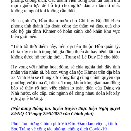
phòng, chống dịch. Các thành viên trong Đồn đã tranh thủ
mọi nguồn lực để hỗ trợ cho người dân an tâm ở nhà,
không ra ngoài khi không cần thiết.
Bên cạnh đó, Đồn tham mưu cho Chỉ huy Bộ đội Biên
phòng tỉnh thành lập đoàn công tác thăm và tặng quà cho
các hộ gia đình Khmer có hoàn cảnh khó khăn khu vực
biên giới biển.
"Tính tới thời điểm này, trên địa bàn thuộc Đồn quản lý,
chưa xảy ra tình trạng hộ gia đình thiếu ăn hay bệnh tật mà
không được hỗ trợ kịp thời", Trung tá Lê Duy Đệ cho biết.
Hy vọng với những hoạt động, sẻ chia nghĩa tình đầy tính
nhân văn nhân ái, bà con vùng dân tộc Khmer trên địa bàn
xã Vĩnh Hải sẽ chung sức đồng lòng cùng chính quyền địa
phương vượt qua đại dịch. Trong khốn khó, gian nan đồng
bào sẽ thấy rõ hơn việc chăm lo toàn diện của Đảng và
Nhà nước, các cấp, các ngành để cùng nhau đoàn kết xây
dựng quê hương.
(Nội dung thông tin, tuyên truyền thực hiện Nghị quyết
84/NQ-CP ngày 29/5/2020 của Chính phủ)
Phó Thủ tướng Chính phủ Vũ Đức Đam làm việc tại tỉnh
Sóc Trăng về công tác phòng, chống dịch Covid-19