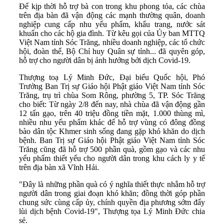
Để kịp thời hỗ trợ bà con trong khu phong tỏa, các chùa
trên địa bàn đã vận động các mạnh thường quân, doanh
nghiệp cung cấp nhu yếu phẩm, khẩu trang, nước sát
khuẩn cho các hộ gia đình. Từ kêu gọi của Ủy ban MTTQ
Việt Nam tỉnh Sóc Trăng, nhiều doanh nghiệp, các tổ chức
hội, đoàn thể, Bộ Chỉ huy Quân sự tỉnh... đã quyên góp,
hỗ trợ cho người dân bị ảnh hưởng bởi dịch Covid-19.
Thượng toạ Lý Minh Đức, Đại biểu Quốc hội, Phó
Trưởng Ban Trị sự Giáo hội Phật giáo Việt Nam tỉnh Sóc
Trăng, trụ trì chùa Som Rông, phường 5, TP. Sóc Trăng
cho biết: Từ ngày 2/8 đến nay, nhà chùa đã vận động gần
12 tấn gạo, trên 40 triệu đồng tiền mặt, 1.000 thùng mì,
nhiều nhu yếu phẩm khác để hỗ trợ vùng có đông đồng
bào dân tộc Khmer sinh sống đang gặp khó khăn do dịch
bệnh. Ban Trị sự Giáo hội Phật giáo Việt Nam tỉnh Sóc
Trăng cũng đã hỗ trợ 500 phần quà, gồm gạo và các nhu
yếu phẩm thiết yếu cho người dân trong khu cách ly y tế
trên địa bàn xã Vĩnh Hải.
"Đây là những phần quà có ý nghĩa thiết thực nhằm hỗ trợ
người dân trong giai đoạn khó khăn; đồng thời góp phần
chung sức cùng cấp ủy, chính quyền địa phương sớm đẩy
lùi dịch bệnh Covid-19", Thượng tọa Lý Minh Đức chia
sẻ.