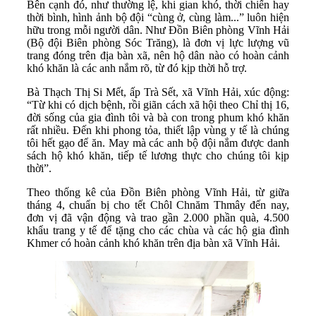
Bên cạnh đó, như thường lệ, khi gian khó, thời chiến hay
thời bình, hình ảnh bộ đội “cùng ở, cùng làm...” luôn hiện
hữu trong mỗi người dân. Như Đồn Biên phòng Vĩnh Hải
(Bộ đội Biên phòng Sóc Trăng), là đơn vị lực lượng vũ
trang đóng trên địa bàn xã, nên hộ dân nào có hoàn cảnh
khó khăn là các anh nắm rõ, từ đó kịp thời hỗ trợ.
Bà Thạch Thị Si Mết, ấp Trà Sết, xã Vĩnh Hải, xúc động:
“Từ khi có dịch bệnh, rồi giãn cách xã hội theo Chỉ thị 16,
đời sống của gia đình tôi và bà con trong phum khó khăn
rất nhiều. Đến khi phong tỏa, thiết lập vùng y tế là chúng
tôi hết gạo để ăn. May mà các anh bộ đội nắm được danh
sách hộ khó khăn, tiếp tế lương thực cho chúng tôi kịp
thời”.
Theo thống kê của Đồn Biên phòng Vĩnh Hải, từ giữa
tháng 4, chuẩn bị cho tết Chôl Chnăm Thmây đến nay,
đơn vị đã vận động và trao gần 2.000 phần quà, 4.500
khẩu trang y tế để tặng cho các chùa và các hộ gia đình
Khmer có hoàn cảnh khó khăn trên địa bàn xã Vĩnh Hải.