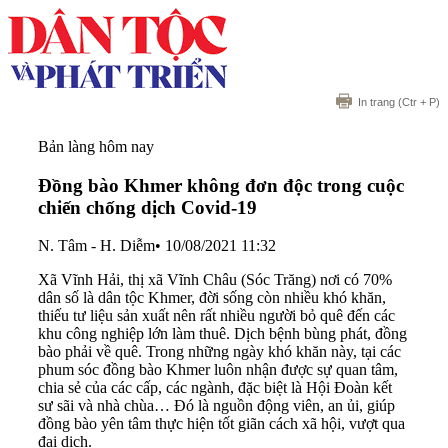
In trang
(Ctr + P)
Bản làng hôm nay
Đồng bào Khmer không đơn độc trong cuộc
chiến chống dịch Covid-19
N. Tâm - H. Diễm
•
10/08/2021 11:32
Xã Vĩnh Hải, thị xã Vĩnh Châu (Sóc Trăng) nơi có 70%
dân số là dân tộc Khmer, đời sống còn nhiều khó khăn,
thiếu tư liệu sản xuất nên rất nhiều người bỏ quê đến các
khu công nghiệp lớn làm thuê. Dịch bệnh bùng phát, đồng
bào phải về quê. Trong những ngày khó khăn này, tại các
phum sóc đồng bào Khmer luôn nhận được sự quan tâm,
chia sẻ của các cấp, các ngành, đặc biệt là Hội Đoàn kết
sư sãi và nhà chùa… Đó là nguồn động viên, an ủi, giúp
đồng bào yên tâm thực hiện tốt giãn cách xã hội, vượt qua
đại dịch.