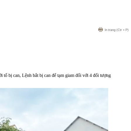
In trang
(Ctr + P)
 tố bị can, Lệnh bắt bị can để tạm giam đối với 4 đối tượng