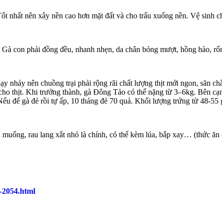
t nhất nên xây nền cao hơn mặt đất và cho trấu xuống nền. Vệ sinh chu
 Gà con phải đồng đều, nhanh nhẹn, da chân bóng mượt, hồng hào, rố
ạy nhảy nên chuồng trại phải rộng rãi chất lượng thịt mới ngon, săn 
 cho thịt. Khi trưởng thành, gà Đông Tảo có thể nặng từ 3–6kg. Bên cạ
 Nếu để gà đẻ rồi tự ấp, 10 tháng đẻ 70 quả. Khối lượng trứng từ 48-55
u muống, rau lang xắt nhỏ là chính, có thể kèm lúa, bắp xay… (thức ăn
o-2054.html