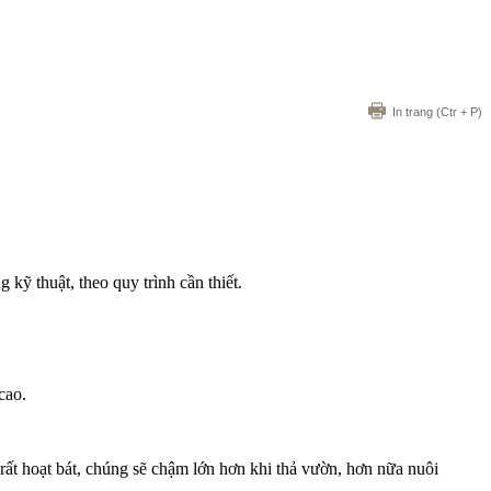
In trang
(Ctr + P)
ỹ thuật, theo quy trình cần thiết.
cao.
rất hoạt bát, chúng sẽ chậm lớn hơn khi thả vườn, hơn nữa nuôi