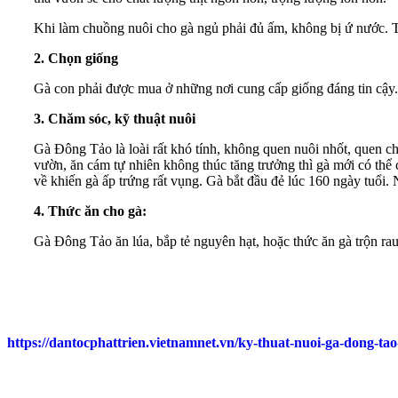
Khi làm chuồng nuôi cho gà ngủ phải đủ ấm, không bị ứ nước. Tố
2. Chọn giống
Gà con phải được mua ở những nơi cung cấp giống đáng tin cậy.
3. Chăm sóc, kỹ thuật nuôi
Gà Đông Tảo là loài rất khó tính, không quen nuôi nhốt, quen ch
vườn, ăn cám tự nhiên không thúc tăng trưởng thì gà mới có thể
về khiến gà ấp trứng rất vụng. Gà bắt đầu đẻ lúc 160 ngày tuổi.
4. Thức ăn cho gà:
Gà Đông Tảo ăn lúa, bắp tẻ nguyên hạt, hoặc thức ăn gà trộn ra
https://dantocphattrien.vietnamnet.vn/ky-thuat-nuoi-ga-dong-ta