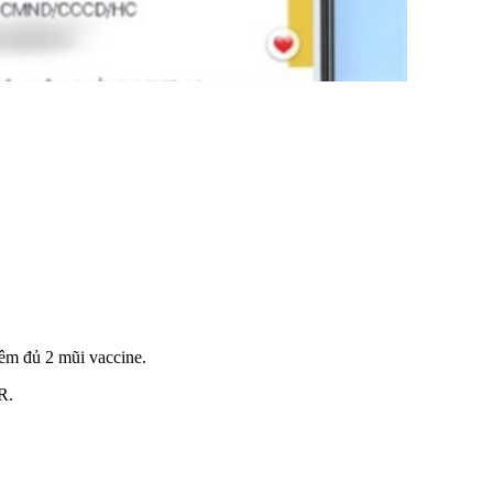
êm đủ 2 mũi vaccine.
R.