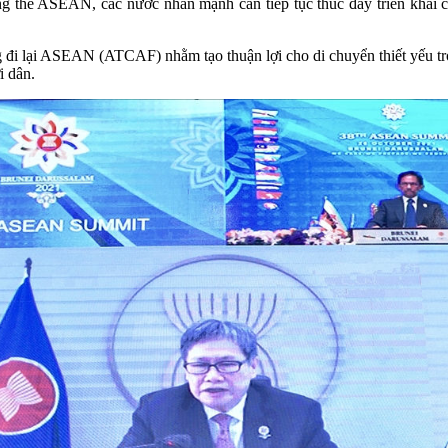
ổng thể ASEAN, các nước nhấn mạnh cần tiếp tục thúc đẩy triển khai c
 đi lại ASEAN (ATCAF) nhằm tạo thuận lợi cho di chuyển thiết yếu tr
i dân.