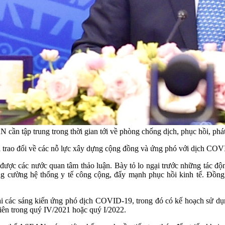
ần tập trung trong thời gian tới về phòng chống dịch, phục hồi, phát
 trao đổi về các nỗ lực xây dựng cộng đồng và ứng phó với dịch COV
ợc các nước quan tâm thảo luận. Bày tỏ lo ngại trước những tác động 
tăng cường hệ thống y tế công cộng, đẩy mạnh phục hồi kinh tế. Đồn
n khai các sáng kiến ứng phó dịch COVID-19, trong đó có kế hoạch 
tiên trong quý IV/2021 hoặc quý I/2022.