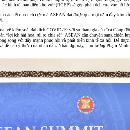
tác kinh tế toàn diện khu vực (RCEP) sẽ góp phần tích cực vào nỗ lực
nh các kết quả tích cực mà ASEAN đạt được qua một năm đầy khó khăn
i.
oạt về kiểm soát đại dịch COVID-19 với sự tham gia của “cả Cộng đồn
hần “lợi ích hài hoà, rủi ro chia sẻ”. ASEAN cần chuyển sang chiến lượ
song song với đẩy mạnh phục hồi và phát triển kinh tế xã hội. Để thực
rị và đề cao ý thức của nhân dân. Nhân dịp này, Thủ tướng Phạm Minh 