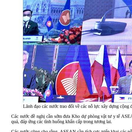
Lãnh đạo các nước trao đổi về các nỗ lực xây dựng cộn
Các nước đề nghị cần sớm đưa Kho dự phòng vật tư y tế ASE
quả, đáp ứng các tình huống khẩn cấp trong tương lai.
Các nước cũng cho rằng, ASEAN cần tích cực triển khai các nỗ