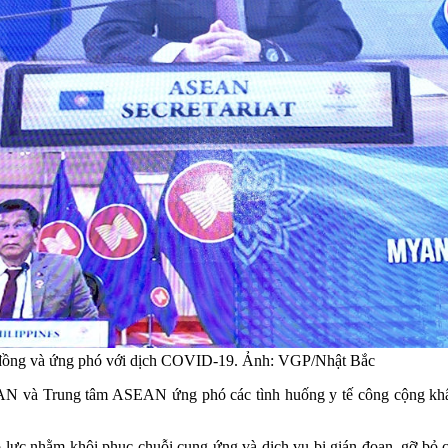
g đồng và ứng phó với dịch COVID-19. Ảnh: VGP/Nhật Bắc
AN và Trung tâm ASEAN ứng phó các tình huống y tế công cộng kh
 lực nhằm khôi phục chuỗi cung ứng và dịch vụ bị gián đoạn, gỡ bỏ 