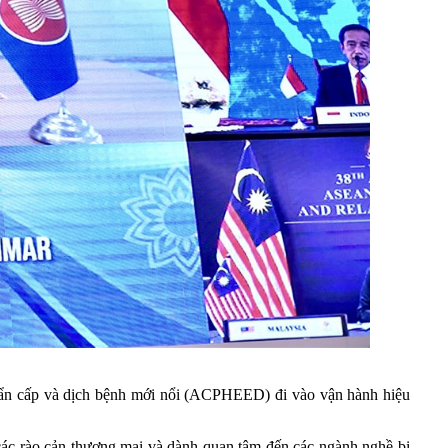
ẩn cấp và dịch bệnh mới nổi (ACPHEED) đi vào vận hành hiệu
các rào cản thương mại và dành quan tâm đến các ngành nghề bị