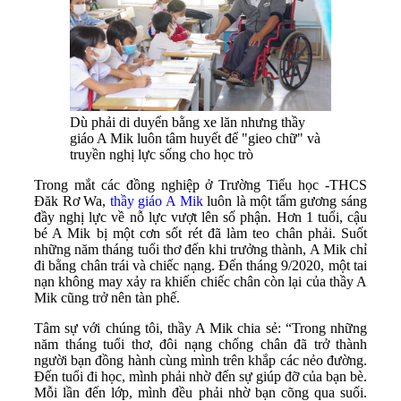
Dù phải di duyển bằng xe lăn nhưng thầy
giáo A Mik luôn tâm huyết để "gieo chữ" và
truyền nghị lực sống cho học trò
Trong mắt các đồng nghiệp ở Trường Tiểu học -THCS
Đăk Rơ Wa,
thầy giáo A Mik
luôn là một tấm gương sáng
đầy nghị lực về nỗ lực vượt lên số phận. Hơn 1 tuổi, cậu
bé A Mik bị một cơn sốt rét đã làm teo chân phải. Suốt
những năm tháng tuổi thơ đến khi trưởng thành, A Mik chỉ
đi bằng chân trái và chiếc nạng. Đến tháng 9/2020, một tai
nạn không may xảy ra khiến chiếc chân còn lại của thầy A
Mik cũng trở nên tàn phế.
Tâm sự với chúng tôi, thầy A Mik chia sẻ: “Trong những
năm tháng tuổi thơ, đôi nạng chống chân đã trở thành
người bạn đồng hành cùng mình trên khắp các nẻo đường.
Đến tuổi đi học, mình phải nhờ đến sự giúp đỡ của bạn bè.
Mỗi lần đến lớp, mình đều phải nhờ bạn cõng qua suối.