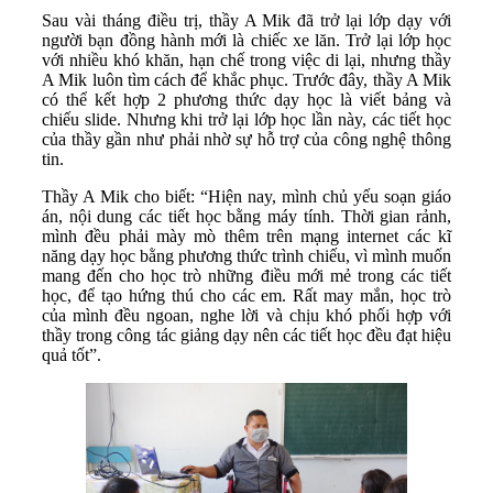
Sau vài tháng điều trị, thầy A Mik đã trở lại lớp dạy với
người bạn đồng hành mới là chiếc xe lăn. Trở lại lớp học
với nhiều khó khăn, hạn chế trong việc di lại, nhưng thầy
A Mik luôn tìm cách để khắc phục. Trước đây, thầy A Mik
có thể kết hợp 2 phương thức dạy học là viết bảng và
chiếu slide. Nhưng khi trở lại lớp học lần này, các tiết học
của thầy gần như phải nhờ sự hỗ trợ của công nghệ thông
tin.
Thầy A Mik cho biết: “Hiện nay, mình chủ yếu soạn giáo
án, nội dung các tiết học bằng máy tính. Thời gian rảnh,
mình đều phải mày mò thêm trên mạng internet các kĩ
năng dạy học bằng phương thức trình chiếu, vì mình muốn
mang đến cho học trò những điều mới mẻ trong các tiết
học, để tạo hứng thú cho các em. Rất may mắn, học trò
của mình đều ngoan, nghe lời và chịu khó phối hợp với
thầy trong công tác giảng dạy nên các tiết học đều đạt hiệu
quả tốt”.