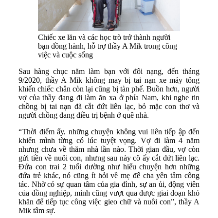
Chiếc xe lăn và các học trò trở thành người
bạn đồng hành, hỗ trợ thầy A Mik trong công
việc và cuộc sống
Sau hàng chục năm làm bạn với đôi nạng, đến tháng
9/2020, thầy A Mik không may bị tai nạn xe máy tông
khiến chiếc chân còn lại cũng bị tàn phế. Buồn hơn, người
vợ của thầy đang đi làm ăn xa ở phía Nam, khi nghe tin
chồng bị tai nạn đã cắt đứt liên lạc, bỏ mặc con thơ và
người chồng đang điều trị bệnh ở quê nhà.
“Thời điểm ấy, những chuyện không vui liên tiếp ập đến
khiến mình từng có lúc tuyệt vọng. Vợ đi làm 4 năm
nhưng chưa về thăm nhà lần nào. Thời gian đầu, vợ còn
gửi tiền về nuôi con, nhưng sau này cô ấy cắt đứt liên lạc.
Đứa con trai 2 tuổi dường như hiểu chuyện hơn những
đứa trẻ khác, nó cũng ít hỏi về mẹ để cha yên tâm công
tác. Nhờ có sự quan tâm của gia đình, sự an ủi, động viên
của đồng nghiệp, mình cũng vượt qua được giai đoạn khó
khăn để tiếp tục công việc gieo chữ và nuôi con”, thầy A
Mik tâm sự.