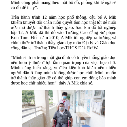
Mình cũng phải mang theo một bộ đồ, phòng khi té ngã sẽ
có đồ để thay”.
Trên hành trình 12 năm học phổ thông, cậu bé A Mik
khiếm khuyết đôi chân luôn quyết tâm học thật tốt để nuôi
ước mơ được trở thành thầy giáo. Sau khi đỗ tốt nghiệp
lớp 12, A Mik đã thi đỗ vào Trường Cao đẳng Sư phạm
Kon Tum. Đến năm 2010, A Mik tốt nghiệp ra trường và
chính thức trở thành thầy giáo dạy môn Địa lý và Giáo dục
công dân tại Trường Tiểu học-THCS Đăk Rơ Wa.
“Mình sinh ra trong một gia đình có truyền thống giáo dục
nên luôn ý thức được tầm quan trọng của việc học chữ.
Mình cũng hiểu rằng, vì điều kiện khó khăn nên nhiều
người dân ở làng mình không được học chữ. Mình muốn
trở thành thầy giáo để có thể giúp con em đồng bào mình
được học chữ nhiều hơn”, thầy A Mik chia sẻ.