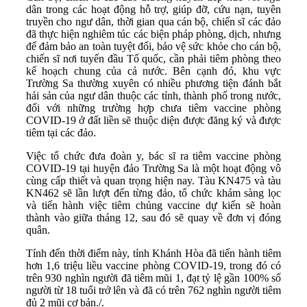
dân trong các hoạt động hỗ trợ, giúp đỡ, cứu nạn, tuyên
truyền cho ngư dân, thời gian qua cán bộ, chiến sĩ các đảo
đã thực hiện nghiêm túc các biện pháp phòng, dịch, nhưng
để đảm bảo an toàn tuyệt đối, bảo vệ sức khỏe cho cán bộ,
chiến sĩ nơi tuyến đầu Tổ quốc, cần phải tiêm phòng theo
kế hoạch chung của cả nước. Bên cạnh đó, khu vực
Trường Sa thường xuyên có nhiều phương tiện đánh bắt
hải sản của ngư dân thuộc các tỉnh, thành phố trong nước,
đối với những trường hợp chưa tiêm vaccine phòng
COVID-19 ở đất liền sẽ thuộc diện được đăng ký và được
tiêm tại các đảo.
Việc tổ chức đưa đoàn y, bác sĩ ra tiêm vaccine phòng
COVID-19 tại huyện đảo Trường Sa là một hoạt động vô
cùng cấp thiết và quan trọng hiện nay. Tàu KN475 và tàu
KN462 sẽ lần lượt đến từng đảo, tổ chức khám sàng lọc
và tiến hành việc tiêm chủng vaccine dự kiến sẽ hoàn
thành vào giữa tháng 12, sau đó sẽ quay về đơn vị đóng
quân.
Tính đến thời điểm này, tỉnh Khánh Hòa đã tiến hành tiêm
hơn 1,6 triệu liều vaccine phòng COVID-19, trong đó có
trên 930 nghìn người đã tiêm mũi 1, đạt tỷ lệ gần 100% số
người từ 18 tuổi trở lên và đã có trên 762 nghìn người tiêm
đủ 2 mũi cơ bản./.