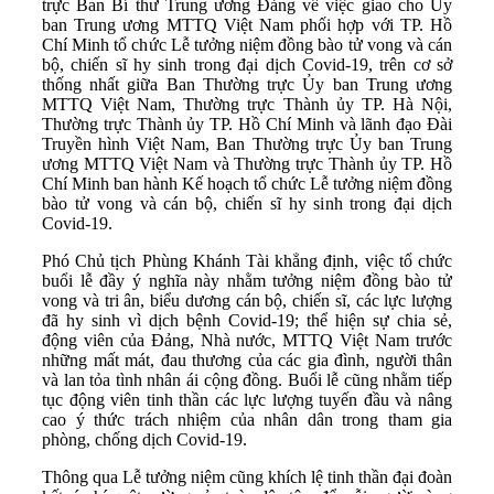
trực Ban Bí thư Trung ương Đảng về việc giao cho Ủy
ban Trung ương MTTQ Việt Nam phối hợp với TP. Hồ
Chí Minh tổ chức Lễ tưởng niệm đồng bào tử vong và cán
bộ, chiến sĩ hy sinh trong đại dịch Covid-19, trên cơ sở
thống nhất giữa Ban Thường trực Ủy ban Trung ương
MTTQ Việt Nam, Thường trực Thành ủy TP. Hà Nội,
Thường trực Thành ủy TP. Hồ Chí Minh và lãnh đạo Đài
Truyền hình Việt Nam, Ban Thường trực Ủy ban Trung
ương MTTQ Việt Nam và Thường trực Thành ủy TP. Hồ
Chí Minh ban hành Kế hoạch tổ chức Lễ tưởng niệm đồng
bào tử vong và cán bộ, chiến sĩ hy sinh trong đại dịch
Covid-19.
Phó Chủ tịch Phùng Khánh Tài khẳng định, việc tổ chức
buổi lễ đầy ý nghĩa này nhằm tưởng niệm đồng bào tử
vong và tri ân, biểu dương cán bộ, chiến sĩ, các lực lượng
đã hy sinh vì dịch bệnh Covid-19; thể hiện sự chia sẻ,
động viên của Đảng, Nhà nước, MTTQ Việt Nam trước
những mất mát, đau thương của các gia đình, người thân
và lan tỏa tình nhân ái cộng đồng. Buổi lễ cũng nhằm tiếp
tục động viên tinh thần các lực lượng tuyến đầu và nâng
cao ý thức trách nhiệm của nhân dân trong tham gia
phòng, chống dịch Covid-19.
Thông qua Lễ tưởng niệm cũng khích lệ tinh thần đại đoàn