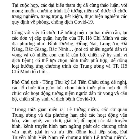
Tại cuộc họp, các đại biểu tham dự đã cùng thảo luận, với
mong muốn chương trình Lễ tưởng niệm sẽ được tổ chức
trang nghiêm, trang trọng, tiết kiệm, thực hiện nghiêm các
quy định về phòng, chống dịch Covid-19.
Cùng với việc tổ chức Lễ tưởng niệm tại hai điểm cầu, tại
các đơn vị cấp quận, huyện của TP. Hồ Chí Minh và các
địa phương như: Bình Dương, Đồng Nai, Long An, Đà
Nẵng, Bắc Giang, Bắc Ninh… (nơi có nhiều người dân tử
vong và có nhiều con em là cán bộ, chiến sỹ hy sinh vì
dịch bệnh) có thể lựa chọn hình thức phù hợp, để đồng
loạt hưởng ứng chương trình do Trung ương và TP. Hồ
Chí Minh tổ chức.
Phó Chủ tịch - Tổng Thư ký Lê Tiến Châu cũng đề nghị,
các tổ chức tôn giáo lựa chọn hình thức phù hợp để tổ
chức các hoạt động tưởng niệm người dân tử vong và cán
bộ, chiến sĩ hy sinh vì dịch bệnh Covid-19.
"Trong thời gian diễn ra Lễ tưởng niệm, các cơ quan
Trung ương và địa phương hạn chế các hoạt động văn
hóa, văn nghệ, vui chơi, giải trí; đề nghị các đài truyền
hình, kênh truyền hình tạm ngừng phát các chương trình
văn nghệ, giải trí và ưu tiên đồng loạt tiếp sóng Đài
Truyền hình Việt Nam về chương trình Lễ tưởng niệm",