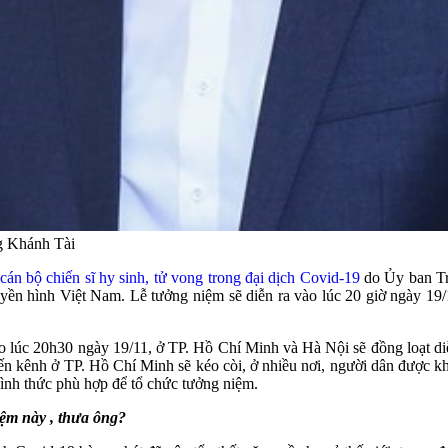
g Khánh Tài
án bộ chiến sĩ hy sinh, tử vong trong đại dịch Covid-19
do Ủy ban Tr
ền hình Việt Nam. Lễ tưởng niệm sẽ diễn ra vào lúc 20 giờ ngày 19/1
o lúc 20h30 ngày 19/11, ở TP. Hồ Chí Minh và Hà Nội sẽ đồng loạt di
ến kênh ở TP. Hồ Chí Minh sẽ kéo còi, ở nhiều nơi, người dân được kh
hình thức phù hợp để tổ chức tưởng niệm.
iệm này , thưa ông?