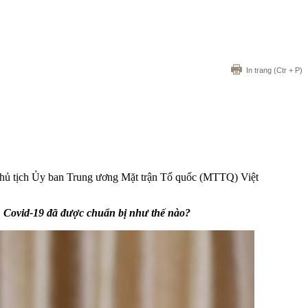
In trang
(Ctr + P)
ó Chủ tịch Ủy ban Trung ương Mặt trận Tổ quốc (MTTQ) Việt
ch Covid-19 đã được chuẩn bị như thế nào?