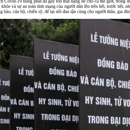
h Covid-19 bùng phát đã gây tổn thất nặng nề cho cả thế giới, trong đ
c khỏe và sự an toàn tính mạng của người dân lên trên hết, trước hết, nh
ào, cán bộ, chiến sỹ, để lại nỗi đau tận cùng cho người thân, gia đìn