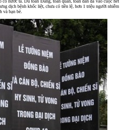
ó có nước ta. Dù toàn Đảng, toàn quân, toàn dân đã vào cuộc hết
ưng dịch bệnh khốc liệt, chưa có tiền lệ, hơn 1 triệu người nhiễm
h và bạn bè.