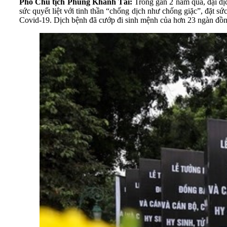
Phó Chủ tịch Phùng Khánh Tài:
Trong gần 2 năm qua, đại dịc
sức quyết liệt với tinh thần “chống dịch như chống giặc”, đặt sứ
Covid-19. Dịch bệnh đã cướp đi sinh mệnh của hơn 23 ngàn đồng b