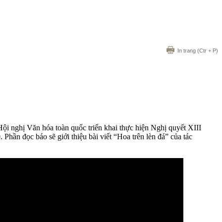
In trang
(Ctr + P)
à Hội nghị Văn hóa toàn quốc triển khai thực hiện Nghị quyết XIII
hần đọc báo sẽ giới thiệu bài viết “Hoa trên lèn đá” của tác