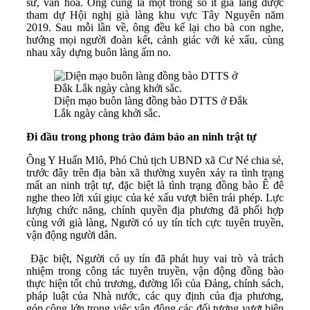
sử, văn hóa. Ông cũng là một trong số ít già làng được
tham dự Hội nghị già làng khu vực Tây Nguyên năm
2019. Sau mỗi lần về, ông đều kể lại cho bà con nghe,
hướng mọi người đoàn kết, cảnh giác với kẻ xấu, cùng
nhau xây dựng buôn làng ấm no.
Diện mạo buôn làng đồng bào DTTS ở Đắk
Lắk ngày càng khởi sắc.
Đi đầu trong phong trào đảm bảo an ninh trật tự
Ông Y Huấn Mlô, Phó Chủ tịch UBND xã Cư Né chia sẻ,
trước đây trên địa bàn xã thường xuyên xảy ra tình trạng
mất an ninh trật tự, đặc biệt là tình trạng đồng bào Ê đê
nghe theo lời xúi giục của kẻ xấu vượt biên trái phép. Lực
lượng chức năng, chính quyền địa phương đã phối hợp
cùng với già làng, Người có uy tín tích cực tuyên truyền,
vận động người dân.
Đặc biệt, Người có uy tín đã phát huy vai trò và trách
nhiệm trong công tác tuyên truyền, vận động đồng bào
thực hiện tốt chủ trương, đường lối của Đảng, chính sách,
pháp luật của Nhà nước, các quy định của địa phương,
góp công lớn trong việc vận động các đối tượng vượt biên