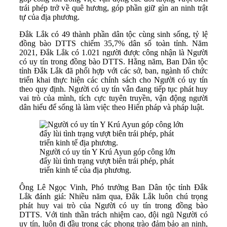
trái phép trở về quê hương, góp phần giữ gìn an ninh trật
tự của địa phương.
Đắk Lắk có 49 thành phần dân tộc cùng sinh sống, tỷ lệ
đồng bào DTTS chiếm 35,7% dân số toàn tỉnh. Năm
2021, Đắk Lắk có 1.021 người được công nhận là Người
có uy tín trong đồng bào DTTS. Hằng năm, Ban Dân tộc
tỉnh Đắk Lắk đã phối hợp với các sở, ban, ngành tổ chức
triển khai thực hiện các chính sách cho Người có uy tín
theo quy định. Người có uy tín vẫn đang tiếp tục phát huy
vai trò của mình, tích cực tuyên truyền, vận động người
dân hiểu để sống là làm việc theo Hiến pháp và pháp luật.
Người có uy tín Y Krú Ayun góp công lớn
đẩy lùi tình trạng vượt biên trái phép, phát
triển kinh tế của địa phương.
Ông Lê Ngọc Vinh, Phó trưởng Ban Dân tộc tỉnh Đắk
Lắk đánh giá: Nhiều năm qua, Đắk Lắk luôn chú trọng
phát huy vai trò của Người có uy tín trong đồng bào
DTTS. Với tinh thần trách nhiệm cao, đội ngũ Người có
uy tín, luôn đi đầu trong các phong trào đảm bảo an ninh,