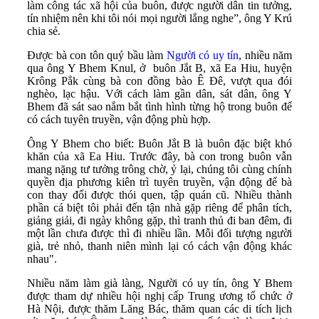
làm công tác xã hội của buôn, được người dân tin tưởng,
tín nhiệm nên khi tôi nói mọi người lắng nghe”, ông Y Krú
chia sẻ.
Được bà con tôn quý bầu làm
Người có uy tín
, nhiều năm
qua ông Y Bhem Knul, ở buôn Jắt B, xã Ea Hiu, huyện
Krông Pắk cùng bà con đồng bào Ê Đê, vượt qua đói
nghèo, lạc hậu. Với cách làm gần dân, sát dân, ông Y
Bhem đã sát sao nắm bắt tình hình từng hộ trong buôn để
có cách tuyên truyền, vận động phù hợp.
Ông Y Bhem cho biết: Buôn Jắt B là buôn đặc biệt khó
khăn của xã Ea Hiu. Trước đây, bà con trong buôn vẫn
mang nặng tư tưởng trông chờ, ỷ lại, chúng tôi cùng chính
quyền địa phương kiên trì tuyên truyền, vận động để bà
con thay đổi được thói quen, tập quán cũ. Nhiều thành
phần cá biệt tôi phải đến tận nhà gặp riêng để phân tích,
giảng giải, đi ngày không gặp, thì tranh thủ đi ban đêm, đi
một lần chưa được thì đi nhiều lần. Mỗi đối tượng người
già, trẻ nhỏ, thanh niên mình lại có cách vận động khác
nhau".
Nhiều năm làm già làng, Người có uy tín, ông Y Bhem
được tham dự nhiều hội nghị cấp Trung ương tổ chức ở
Hà Nội, được thăm Lăng Bác, thăm quan các di tích lịch