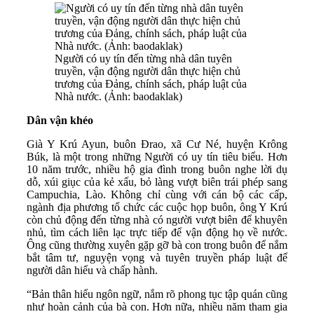
Người có uy tín đến từng nhà dân tuyên
truyền, vận động người dân thực hiện chủ
trương của Đảng, chính sách, pháp luật của
Nhà nước. (Ảnh: baodaklak)
Dân vận khéo
Già Y Krú Ayun, buôn Đrao, xã Cư Né, huyện Krông
Búk, là một trong những Người có uy tín tiêu biểu. Hơn
10 năm trước, nhiều hộ gia đình trong buôn nghe lời dụ
dỗ, xúi giục của kẻ xấu, bỏ làng vượt biên trái phép sang
Campuchia, Lào. Không chỉ cùng với cán bộ các cấp,
ngành địa phương tổ chức các cuộc họp buôn, ông Y Krú
còn chủ động đến từng nhà có người vượt biên để khuyên
nhủ, tìm cách liên lạc trực tiếp để vận động họ về nước.
Ông cũng thường xuyên gặp gỡ bà con trong buôn để nắm
bắt tâm tư, nguyện vọng và tuyên truyền pháp luật để
người dân hiểu và chấp hành.
“Bản thân hiểu ngôn ngữ, nắm rõ phong tục tập quán cũng
như hoàn cảnh của bà con. Hơn nữa, nhiều năm tham gia