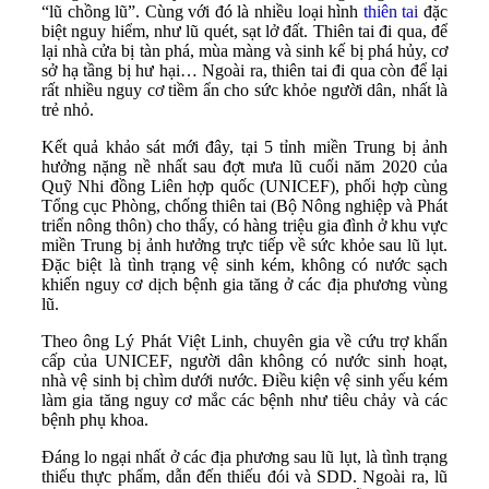
“lũ chồng lũ”. Cùng với đó là nhiều loại hình
thiên tai
đặc
biệt nguy hiểm, như lũ quét, sạt lở đất. Thiên tai đi qua, để
lại nhà cửa bị tàn phá, mùa màng và sinh kế bị phá hủy, cơ
sở hạ tầng bị hư hại… Ngoài ra, thiên tai đi qua còn để lại
rất nhiều nguy cơ tiềm ẩn cho sức khỏe người dân, nhất là
trẻ nhỏ.
Kết quả khảo sát mới đây, tại 5 tỉnh miền Trung bị ảnh
hưởng nặng nề nhất sau đợt mưa lũ cuối năm 2020 của
Quỹ Nhi đồng Liên hợp quốc (UNICEF), phối hợp cùng
Tổng cục Phòng, chống thiên tai (Bộ Nông nghiệp và Phát
triển nông thôn) cho thấy, có hàng triệu gia đình ở khu vực
miền Trung bị ảnh hưởng trực tiếp về sức khỏe sau lũ lụt.
Đặc biệt là tình trạng vệ sinh kém, không có nước sạch
khiến nguy cơ dịch bệnh gia tăng ở các địa phương vùng
lũ.
Theo ông Lý Phát Việt Linh, chuyên gia về cứu trợ khẩn
cấp của UNICEF, người dân không có nước sinh hoạt,
nhà vệ sinh bị chìm dưới nước. Điều kiện vệ sinh yếu kém
làm gia tăng nguy cơ mắc các bệnh như tiêu chảy và các
bệnh phụ khoa.
Đáng lo ngại nhất ở các địa phương sau lũ lụt, là tình trạng
thiếu thực phẩm, dẫn đến thiếu đói và SDD. Ngoài ra, lũ