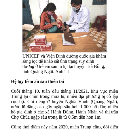
UNICEF và Viện Dinh dưỡng quốc gia khám
sàng lọc để khảo sát tình trạng suy dinh
dưỡng ở trẻ em sau lũ lụt tại huyện Trà Bồng,
tỉnh Quảng Ngãi. Ảnh TL
Hệ lụy tiềm ẩn sau thiên tai
Cuối tháng 10, tuần đầu tháng 11/2021, khu vực miền
Trung lại chìm trong mưa lũ; nhiều địa phương bị cô lập
cục bộ. Chỉ riêng ở huyện Nghĩa Hành (Quảng Ngãi),
nước lũ dâng cao gây ngập sâu hơn 1.000 hộ dân; nhiều
hộ gia đình ở các xã Hành Dũng, Hành Nhân và thị trấn
Chợ Chùa ngập sâu trong lũ từ 0,5m đến hơn 1m.
Cũng thời điểm này năm 2020, miền Trung cũng đối diện