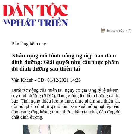
In trang
(Ctr + P)
Bản làng hôm nay
Nhân rộng mô hình nông nghiệp bảo đảm
dinh dưỡng: Giải quyết nhu cầu thực phẩm
đủ dinh dưỡng sau thiên tai
Vân Khánh - CĐ
•
01/12/2021 14:23
Dưới tác động của thiên tai, nguy cơ gia tăng tỷ lệ trẻ em
suy dinh dưỡng (SDD), đang gióng lên hồi chuông cảnh
báo. Tình trạng thiếu lương thực, thực phẩm sau thiên tai,
đòi hỏi phải có những mô hình sản xuất nông nghiệp bảo
đảm cung ứng lương thực, thực phẩm tại chỗ, đáp ứng đủ
chất dinh dưỡng.