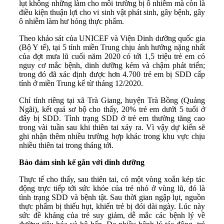
lụt không những làm cho môi trường bị ô nhiễm mà còn là
điều kiện thuận lợi cho vi sinh vật phát sinh, gây bệnh, gây
ô nhiễm làm hư hỏng thực phẩm.
Theo khảo sát của UNICEF và Viện Dinh dưỡng quốc gia
(Bộ Y tế), tại 5 tỉnh miền Trung chịu ảnh hưởng nặng nhất
của đợt mưa lũ cuối năm 2020 có tới 1,5 triệu trẻ em có
nguy cơ mắc bệnh, dinh dưỡng kém và chậm phát triển;
trong đó đã xác định được hơn 4.700 trẻ em bị SDD cấp
tính ở miền Trung kể từ tháng 12/2020.
Chỉ tính riêng tại xã Trà Giang, huyện Trà Bồng (Quảng
Ngãi), kết quả sơ bộ cho thấy, 20% trẻ em dưới 5 tuổi ở
đây bị SDD. Tình trạng SDD ở trẻ em thường tăng cao
trong vài tuần sau khi thiên tai xảy ra. Vì vậy dự kiến ​​sẽ
ghi nhận thêm nhiều trường hợp khác trong khu vực chịu
nhiều thiên tai trong tháng tới.
Bảo đảm sinh kế gắn với dinh dưỡng
Thực tế cho thấy, sau thiên tai, có một vòng xoắn kép tác
động trực tiếp tới sức khỏe của trẻ nhỏ ở vùng lũ, đó là
tình trạng SDD và bệnh tật. Sau thời gian ngập lụt, nguồn
thực phẩm bị thiếu hụt, khiến trẻ bị đói dài ngày. Lúc này
sức đề kháng của trẻ suy giảm, dễ mắc các bệnh lý về