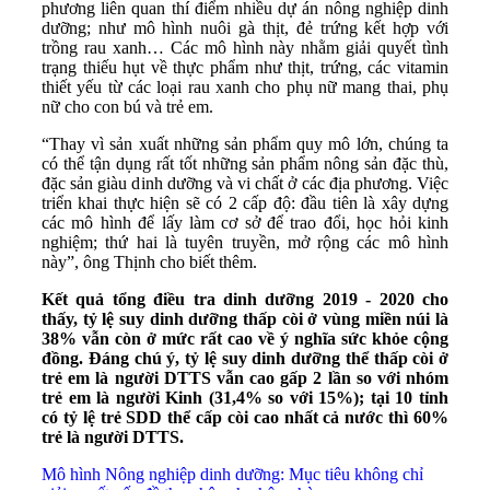
phương liên quan thí điểm nhiều dự án nông nghiệp dinh
dưỡng; như mô hình nuôi gà thịt, đẻ trứng kết hợp với
trồng rau xanh… Các mô hình này nhằm giải quyết tình
trạng thiếu hụt về thực phẩm như thịt, trứng, các vitamin
thiết yếu từ các loại rau xanh cho phụ nữ mang thai, phụ
nữ cho con bú và trẻ em.
“Thay vì sản xuất những sản phẩm quy mô lớn, chúng ta
có thể tận dụng rất tốt những sản phẩm nông sản đặc thù,
đặc sản giàu dinh dưỡng và vi chất ở các địa phương. Việc
triển khai thực hiện sẽ có 2 cấp độ: đầu tiên là xây dựng
các mô hình để lấy làm cơ sở để trao đổi, học hỏi kinh
nghiệm; thứ hai là tuyên truyền, mở rộng các mô hình
này”, ông Thịnh cho biết thêm.
Kết quả tổng điều tra dinh dưỡng 2019 - 2020 cho
thấy, tỷ lệ suy dinh dưỡng thấp còi ở vùng miền núi là
38% vẫn còn ở mức rất cao về ý nghĩa sức khỏe cộng
đồng. Đáng chú ý, tỷ lệ suy dinh dưỡng thể thấp còi ở
trẻ em là người DTTS vẫn cao gấp 2 lần so với nhóm
trẻ em là người Kinh (31,4% so với 15%); tại 10 tỉnh
có tỷ lệ trẻ SDD thể cấp còi cao nhất cả nước thì 60%
trẻ là người DTTS.
Mô hình Nông nghiệp dinh dưỡng: Mục tiêu không chỉ