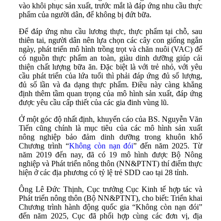
vào khôi phục sản xuất, trước mắt là đáp ứng nhu cầu thực
phẩm của người dân, để không bị đứt bữa.
Để đáp ứng nhu cầu lương thực, thực phẩm tại chỗ, sau
thiên tai, người dân nên lựa chọn các cây con giống ngắn
ngày, phát triển mô hình trồng trọt và chăn nuôi (VAC) để
có nguồn thực phẩm an toàn, giàu dinh dưỡng giúp cải
thiện chất lượng bữa ăn. Đặc biệt là với trẻ nhỏ, với yêu
cầu phát triển của lứa tuổi thì phải đáp ứng đủ số lượng,
đủ số lần và đa dạng thực phẩm. Điều này càng khẳng
định thêm tầm quan trọng của mô hình sản xuất, đáp ứng
được yêu cầu cấp thiết của các gia đinh vùng lũ.
Ở một góc độ nhất định, khuyến cáo của BS. Nguyễn Văn
Tiến cũng chính là mục tiêu của các mô hình sản xuất
nông nghiệp bảo đảm dinh dưỡng trong khuôn khổ
Chương trình “
Không còn nạn đói
” đến năm 2025. Từ
năm 2019 đến nay, đã có 19 mô hình được Bộ Nông
nghiệp và Phát triển nông thôn (NN&PTNT) thí điểm thực
hiện ở các địa phương có tỷ lệ trẻ SDD cao tại 28 tỉnh.
Ông Lê Đức Thịnh, Cục trưởng Cục Kinh tế hợp tác và
Phát triển nông thôn (Bộ NN&PTNT), cho biết: Triển khai
Chương trình hành động quốc gia “Không còn nạn đói”
đến năm 2025, Cục đã phối hợp cùng các đơn vị, địa