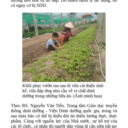
đường tiêu hóa và hô hấp. Do nhiều bệnh lý tác động, trẻ
có nguy cơ bị SDD.
Khôi phục vườn rau sau lũ vừa cải thiện sinh
kế, vừa đáp ứng nhu cầu về vi chất dinh
dưỡng trong những bữa ăn. (Ảnh minh họa)
Theo BS. Nguyễn Văn Tiến, Trung tâm Giáo dục truyền
thông dinh dưỡng - Viện Dinh dưỡng quốc gia, trong và
sau mưa bão có thể bị thiếu đói do thiếu lương thực, thực
phẩm. Cùng với nguồn lực của Nhà nước, sự hỗ trợ của
các tổ chức, cá nhân thì người dân vùng lũ cần sớm bắt tay