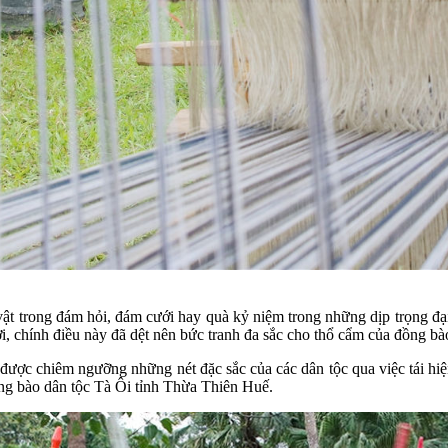
vật trong đám hỏi, đám cưới hay quà kỷ niệm trong những dịp trọng đạ
 chính điều này đã dệt nên bức tranh đa sắc cho thổ cẩm của đồng bào
ẽ được chiêm ngưỡng những nét đặc sắc của các dân tộc qua việc tái hi
ng bào dân tộc Tà Ôi tỉnh Thừa Thiên Huế.