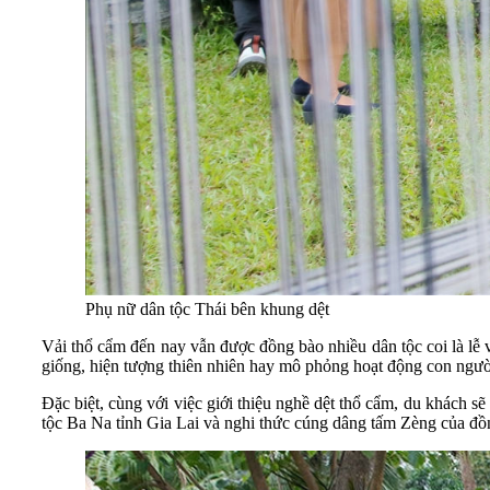
Phụ nữ dân tộc Thái bên khung dệt
Vải thổ cẩm đến nay vẫn được đồng bào nhiều dân tộc coi là lễ 
giống, hiện tượng thiên nhiên hay mô phỏng hoạt động con người,
Đặc biệt, cùng với việc giới thiệu nghề dệt thổ cẩm, du khách s
tộc Ba Na tỉnh Gia Lai và nghi thức cúng dâng tấm Zèng của đồ