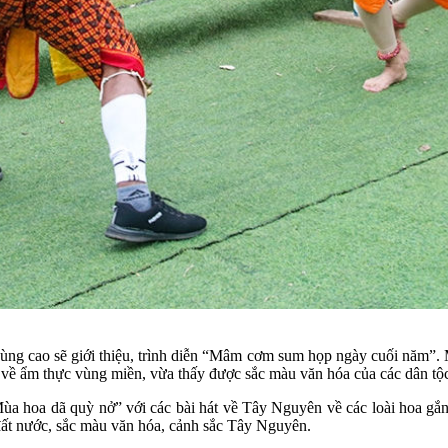
g cao sẽ giới thiệu, trình diễn “Mâm cơm sum họp ngày cuối năm”. M
về ẩm thực vùng miền, vừa thấy được sắc màu văn hóa của các dân tộ
 Mùa hoa dã quỳ nở” với các bài hát về Tây Nguyên về các loài hoa g
ất nước, sắc màu văn hóa, cảnh sắc Tây Nguyên.