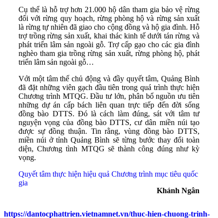
Cụ thể là hỗ trợ hơn 21.000 hộ dân tham gia bảo vệ rừng
đối với rừng quy hoạch, rừng phòng hộ và rừng sản xuất
là rừng tự nhiên đã giao cho cộng đồng và hộ gia đình. Hỗ
trợ trồng rừng sản xuất, khai thác kinh tế dưới tán rừng và
phát triển lâm sản ngoài gỗ. Trợ cấp gạo cho các gia đình
nghèo tham gia trồng rừng sản xuất, rừng phòng hộ, phát
triển lâm sản ngoài gỗ…
Với một tâm thế chủ động và đầy quyết tâm, Quảng Bình
đã đặt những viên gạch đầu tiên trong quá trình thực hiện
Chương trình MTQG. Đầu tư lớn, phân bổ nguồn ưu tiên
những dự án cấp bách liên quan trực tiếp đến đời sống
đồng bào DTTS. Đó là cách làm đúng, sát với tâm tư
nguyện vọng của đồng bào DTTS, cư dân miền núi tạo
được sự đồng thuận. Tin rằng, vùng đồng bào DTTS,
miền núi ở tỉnh Quảng Bình sẽ từng bước thay đổi toàn
diện, Chương tình MTQG sẽ thành công đúng như kỳ
vọng.
Quyết tâm thực hiện hiệu quả Chương trình mục tiêu quốc
gia
Khánh Ngân
https://dantocphattrien.vietnamnet.vn/thuc-hien-chuong-trinh-