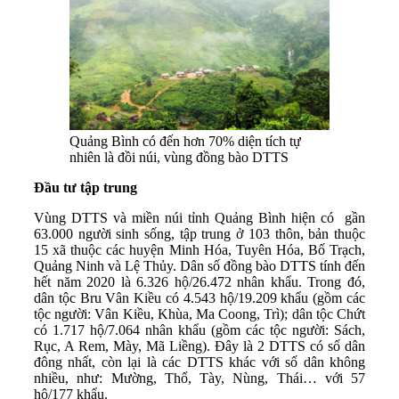
Quảng Bình có đến hơn 70% diện tích tự
nhiên là đồi núi, vùng đồng bào DTTS
Đầu tư tập trung
Vùng DTTS và miền núi tỉnh Quảng Bình hiện có gần
63.000 người sinh sống, tập trung ở 103 thôn, bản thuộc
15 xã thuộc các huyện Minh Hóa, Tuyên Hóa, Bố Trạch,
Quảng Ninh và Lệ Thủy. Dân số đồng bào DTTS tính đến
hết năm 2020 là 6.326 hộ/26.472 nhân khẩu. Trong đó,
dân tộc Bru Vân Kiều có 4.543 hộ/19.209 khẩu (gồm các
tộc người: Vân Kiều, Khùa, Ma Coong, Trì); dân tộc Chứt
có 1.717 hộ/7.064 nhân khẩu (gồm các tộc người: Sách,
Rục, A Rem, Mày, Mã Liềng). Đây là 2 DTTS có số dân
đông nhất, còn lại là các DTTS khác với số dân không
nhiều, như: Mường, Thổ, Tày, Nùng, Thái… với 57
hộ/177 khẩu.