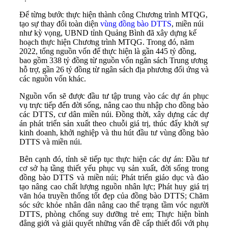
Để từng bước thực hiện thành công Chương trình MTQG,
tạo sự thay đổi toàn diện
vùng đồng bào DTTS
, miền núi
như kỳ vọng, UBND tỉnh Quảng Bình đã xây dựng kế
hoạch thực hiện Chương trình MTQG. Trong đó, năm
2022, tổng nguồn vốn để thực hiện là gần 445 tỷ đồng,
bao gồm 338 tỷ đồng từ nguồn vốn ngân sách Trung ương
hỗ trợ, gần 26 tỷ đồng từ ngân sách địa phương đối ứng và
các nguồn vốn khác.
Nguồn vốn sẽ được đầu tư tập trung vào các dự án phục
vụ trực tiếp đến đời sống, nâng cao thu nhập cho đồng bào
các DTTS, cư dân miền núi. Đồng thời, xây dựng các dự
án phát triển sản xuất theo chuỗi giá trị, thúc đẩy khởi sự
kinh doanh, khởi nghiệp và thu hút đầu tư vùng đồng bào
DTTS và miền núi.
Bên cạnh đó, tỉnh sẽ tiếp tục thực hiện các dự án: Đầu tư
cơ sở hạ tầng thiết yếu phục vụ sản xuất, đời sống trong
đồng bào DTTS và miền núi; Phát triển giáo dục và đào
tạo nâng cao chất lượng nguồn nhân lực; Phát huy giá trị
văn hóa truyền thống tốt đẹp của đồng bào DTTS; Chăm
sóc sức khỏe nhân dân nâng cao thể trạng tầm vóc người
DTTS, phòng chống suy dưỡng trẻ em; Thực hiện bình
đẳng giới và giải quyết những vấn đề cấp thiết đối với phụ