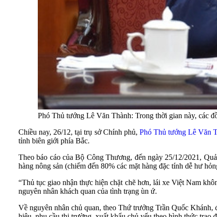
Phó Thủ tướng Lê Văn Thành: Trong thời gian này, các 
Chiều nay, 26/12, tại trụ sở Chính phủ,
Phó Thủ tướng Lê Văn 
tỉnh biên giới phía Bắc.
Theo báo cáo của Bộ Công Thương, đến ngày 25/12/2021, Quảng N
hàng nông sản (chiếm đến 80% các mặt hàng đặc tính dễ hư hỏng
“Thủ tục giao nhận thực hiện chặt chẽ hơn, lái xe Việt Nam k
nguyên nhân khách quan của tình trạng ùn ứ.
Về nguyên nhân chủ quan, theo Thứ trưởng Trần Quốc Khánh, đây
hiệu, nhu cầu thị trường, xuất khẩu chủ yếu theo hình thức tra