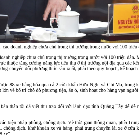
ác doanh nghiệp chưa chú trọng thị trường trong nước với 100 triệ
h nghiệp chưa chú trọng thị trường trong nước với 100 triệu dân. Mặ
rực thuộc tăng cường năng lực tiêu thụ ở thị trường nội địa qua các k
ơng chuyển đổi phương thức sản xuất, phải theo quy hoạch, kế hoạch v
 được 88 xe hàng hóa qua cả 2 cửa khẩu Hữu Nghị và Chi Ma, trong kh
lớn về bố trí chỗ đỗ phương tiện, ăn ở, sinh hoạt cho hàng vạn người 
bản thân tôi đã viết thư trao đổi với lãnh đạo tỉnh Quảng Tây để đ
ác biện pháp phòng, chống dịch. Về thời gian thông quan, phía Trung
g, chống dịch, khử khuẩn xe và hàng, phải trung chuyển lái xe ở cửa kh
8 xe".