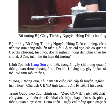
Bộ trưởng Bộ Công Thương Nguyễn Hồng Diên cho rằng, c
Bộ trưởng Bộ Công Thương Nguyễn Hồng Diên cho rằng, các doan
tiếp tục đưa hàng hóa lên biên giới. Bộ đã chỉ đạo các cơ quan t
Các địa phương, hiệp hội, doanh nghiệp, nông dân phải khẩn trư
cho ai, ở đâu, tuân thủ tín hiệu thị trường”.
Lãnh đạo tỉnh
Lạng Sơn
cho biết, trong 1 ngày chỉ thông quan
thông quan được khoảng 8 xe. Do đó, 1 tháng nay gây áp lực rất 
thải, vệ sinh môi trường,...
“Trong 1 tháng qua, hội đàm 50 cuộc các cấp từ huyện, ngành, 
hàng hóa”, Chủ tịch UBND tỉnh Lạng Sơn Hồ Tiến Thiệu nói.
Trung Quốc theo đuổi chính sách “Zero COVID”, nên siết chặt c
cắt giảm, tuy nhiên do triển khai các biện pháp kiểm soát, phòn
thông quan được 8 xe. 1 cửa khẩu 1 ngày chỉ thông quan được 8