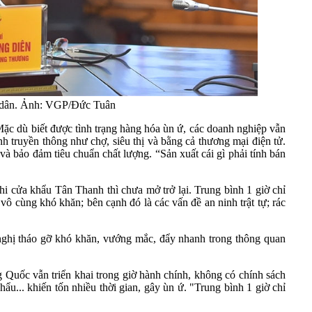
u dân. Ảnh: VGP/Đức Tuân
c dù biết được tình trạng hàng hóa ùn ứ, các doanh nghiệp vẫn
ênh truyền thông như chợ, siêu thị và bằng cả thương mại điện tử.
à bảo đảm tiêu chuẩn chất lượng. “Sản xuất cái gì phải tính bán
i cửa khẩu Tân Thanh thì chưa mở trở lại. Trung bình 1 giờ chỉ
vô cùng khó khăn; bên cạnh đó là các vấn đề an ninh trật tự; rác
ề nghị tháo gỡ khó khăn, vướng mắc, đẩy nhanh trong thông quan
 Quốc vẫn triển khai trong giờ hành chính, không có chính sách
ẩu... khiến tốn nhiều thời gian, gây ùn ứ. "Trung bình 1 giờ chỉ