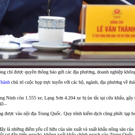
đồng chí được quyền thông báo gửi các địa phương, doanh nghiệp kh
Thành
chủ trì cuộc họp trực tuyến với các bộ, ngành, địa phương về t
inh còn 1.555 xe, Lạng Sơn 4.204 xe bị ùn tắc tại cửa khẩu, gây th
)...
hông được vào nội địa Trung Quốc. Quy trình kiểm dịch cũng phức tạ
 là những điểm yếu cố hữu của sản xuất và xuất khẩu nông sản của ta 
o đổi cư dân (tiểu ngạch), không xuất khẩu chính ngạch vào Trung Quố