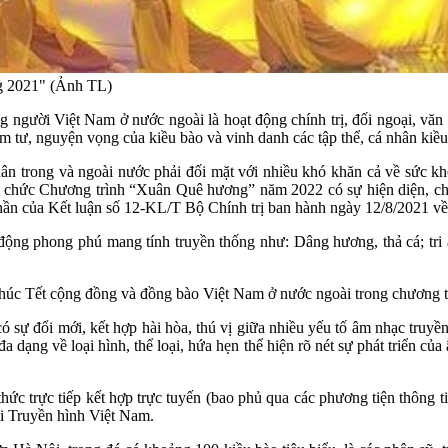
ng 2021" (Ảnh TL)
người Việt Nam ở nước ngoài là hoạt động chính trị, đối ngoại, văn
m tư, nguyện vọng của kiều bào và vinh danh các tập thể, cá nhân kiề
n trong và ngoài nước phải đối mặt với nhiều khó khăn cả về sức khỏ
 tổ chức Chương trình “Xuân Quê hương” năm 2022 có sự hiện diện, ch
thần của Kết luận số 12-KL/T Bộ Chính trị ban hành ngày 12/8/2021 về
g phong phú mang tính truyền thống như: Dâng hương, thả cá; tri 
húc Tết cộng đồng và đồng bào Việt Nam ở nước ngoài trong chương t
sự đổi mới, kết hợp hài hòa, thú vị giữa nhiều yếu tố âm nhạc truyề
a dạng về loại hình, thể loại, hứa hẹn thể hiện rõ nét sự phát triển củ
c trực tiếp kết hợp trực tuyến (bao phủ qua các phương tiện thông ti
i Truyền hình Việt Nam.