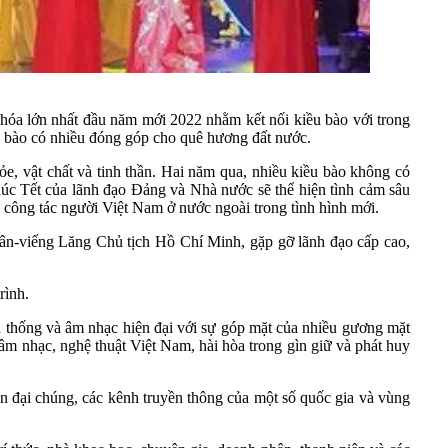
 hóa lớn nhất đầu năm mới 2022 nhằm kết nối kiều bào với trong
u bào có nhiều đóng góp cho quê hương đất nước.
e, vật chất và tinh thần. Hai năm qua, nhiều kiều bào không có
úc Tết của lãnh đạo Đảng và Nhà nước sẽ thể hiện tình cảm sâu
 công tác người Việt Nam ở nước ngoài trong tình hình mới.
ân-viếng Lăng Chủ tịch Hồ Chí Minh, gặp gỡ lãnh đạo cấp cao,
rình.
n thống và âm nhạc hiện đại với sự góp mặt của nhiều gương mặt
a âm nhạc, nghệ thuật Việt Nam, hài hòa trong gìn giữ và phát huy
n đại chúng, các kênh truyền thông của một số quốc gia và vùng