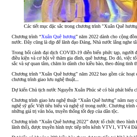
Các tiết mục đặc sắc trong chương trình "Xuân Quê hươ
Chương trình “
Xuân Quê hương
” năm 2022 dành cho cộng đồng 
nước. Đây cũng là dịp để lãnh đạo Đảng, Nhà nước lắng nghe tâ
Trong bối cảnh đại dịch COVID-19 diễn biến phức tạp, người dâ
điều kiện và cơ hội về thăm gia đình, quê hương. Do đó, việc
sắc và sự quan tâm, chăm lo dành cho kiều bào, theo đúng tinh 
Chương trình “Xuân Quê hương” năm 2022 bao gồm các hoạt độn
chương trình giao lưu nghệ thuật...
Dự kiến Chủ tịch nước Nguyễn Xuân Phúc sẽ có bài phát biểu c
Chương trình giao lưu nghệ thuật “Xuân Quê hương” năm nay có 
nghệ sỹ gốc Việt tiêu biểu và nghệ sỹ trong nước. Chương trình đ
những giá trị văn hóa, truyền thống tốt đẹp của dân tộc.
Chương trình “Xuân Quê hương 2022” được tổ chức theo hình thứ
lãnh thổ), được truyền hình trực tiếp trên kênh VTV1, VTV4 Đà