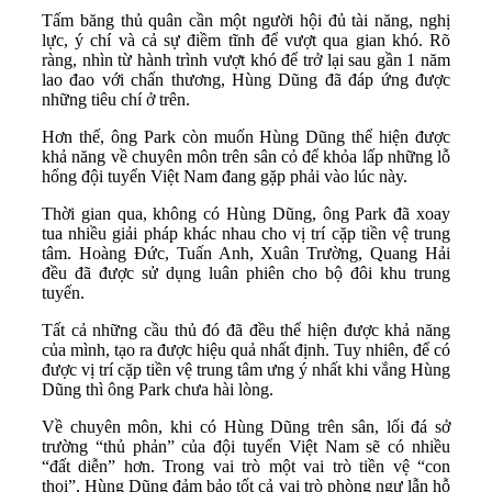
Tấm băng thủ quân cần một người hội đủ tài năng, nghị
lực, ý chí và cả sự điềm tĩnh để vượt qua gian khó. Rõ
ràng, nhìn từ hành trình vượt khó để trở lại sau gần 1 năm
lao đao với chấn thương, Hùng Dũng đã đáp ứng được
những tiêu chí ở trên.
Hơn thế, ông Park còn muốn Hùng Dũng thể hiện được
khả năng về chuyên môn trên sân cỏ để khỏa lấp những lỗ
hổng đội tuyển Việt Nam đang gặp phải vào lúc này.
Thời gian qua, không có Hùng Dũng, ông Park đã xoay
tua nhiều giải pháp khác nhau cho vị trí cặp tiền vệ trung
tâm. Hoàng Đức, Tuấn Anh, Xuân Trường, Quang Hải
đều đã được sử dụng luân phiên cho bộ đôi khu trung
tuyến.
Tất cả những cầu thủ đó đã đều thể hiện được khả năng
của mình, tạo ra được hiệu quả nhất định. Tuy nhiên, để có
được vị trí cặp tiền vệ trung tâm ưng ý nhất khi vắng Hùng
Dũng thì ông Park chưa hài lòng.
Về chuyên môn, khi có Hùng Dũng trên sân, lối đá sở
trường “thủ phản” của đội tuyển Việt Nam sẽ có nhiều
“đất diễn” hơn. Trong vai trò một vai trò tiền vệ “con
thoi”, Hùng Dũng đảm bảo tốt cả vai trò phòng ngự lẫn hỗ