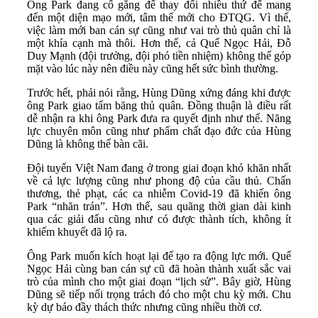
Ông Park đang cố gắng để thay đổi nhiều thứ để mang
đến một diện mạo mới, tâm thế mới cho ĐTQG. Vì thế,
việc làm mới ban cán sự cũng như vai trò thủ quân chỉ là
một khía cạnh mà thôi. Hơn thế, cả Quế Ngọc Hải, Đỗ
Duy Mạnh (đội trưởng, đội phó tiền nhiệm) không thể góp
mặt vào lúc này nên điều này cũng hết sức bình thường.
Trước hết, phải nói rằng, Hùng Dũng xứng đáng khi được
ông Park giao tấm băng thủ quân. Đồng thuận là điều rất
dễ nhận ra khi ông Park đưa ra quyết định như thế. Năng
lực chuyên môn cũng như phẩm chất đạo đức của Hùng
Dũng là không thể bàn cãi.
Đội tuyển Việt Nam đang ở trong giai đoạn khó khăn nhất
về cả lực lượng cũng như phong độ của cầu thủ. Chấn
thương, thẻ phạt, các ca nhiễm Covid-19 đã khiến ông
Park “nhăn trán”. Hơn thế, sau quãng thời gian dài kinh
qua các giải đấu cũng như có được thành tích, không ít
khiếm khuyết đã lộ ra.
Ông Park muốn kích hoạt lại để tạo ra động lực mới. Quế
Ngọc Hải cùng ban cán sự cũ đã hoàn thành xuất sắc vai
trò của mình cho một giai đoạn “lịch sử”. Bây giờ, Hùng
Dũng sẽ tiếp nối trọng trách đó cho một chu kỳ mới. Chu
kỳ dự báo đầy thách thức nhưng cũng nhiều thời cơ.