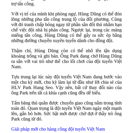
trợ tấn công.
Với vị trí của mình khi phòng ngự, Hùng Dũng có thể đón
lõng những pha tấn công trung lộ của đối phương. Cùng
với đó tranh chấp bóng ngay từ phần sân đối thủ nhằm hạn
chế việc đội nhà bị phản công. Ngược lại, trong các mảng
miếng tấn công, Hùng Dũng có thể gây ra sức ép bằng
những đường chuyền xuyên tuyến dành cho đồng đội.
Thậm chí, Hùng Dũng còn có thể nhô lên tận dụng
khoảng trống và ghi bàn. Ông Park đang chờ Hùng Dũng
ra sân với vai trò như thế cho lối chơi của đội tuyển Việt
Nam.
Tựu trung lại lúc này đội tuyển Việt Nam đang bước vào
một chu kỳ mới, chu kỳ làm lại từ đầu như lời chia sẻ của
HLV Park Hang Seo. Vậy nên, bất cứ thay đổi nào của
ông Park trên tất cả khía cạnh cũng đều dễ hiểu.
Tấm băng thủ quân được chuyển giao cũng nằm trong tính
toán đó. Quan trọng là đội tuyển Việt Nam ngày một mạnh
lên, gắn bó hơn. Sức bật mới được chờ đợi ở thầy trò ông
Park cũng từ đó.
Giải pháp mới cho hàng công đội tuyển Việt Nam