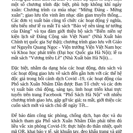
một số chương trình đặc biệt, phù hợp không khí ngày
xuân: Chương trình ca múa nhạc “Mừng Đảng - Mừng
xuân”; giao lưu tôn vinh âm nhạc dân gian truyền thống...
Các đơn vị xuất bản cũng tổ chức các hoạt động ý nghĩa,
tiêu biểu như lễ ra mắt Tủ sách “Bảo vệ nền tảng tư tưởng
của Đảng” và tọa đàm giới thiệu bộ sách “Biên niên sự
kiện lịch sử Đảng Cộng sản Việt Nam” (Nhà Xuất bản
Chính trị quốc gia Sự thật); chương trình giao lưu với Giáo
sư Nguyễn Quang Ngọc - Viện trưởng Viện Việt Nam học
và Khoa học phát triển (Đại học Quốc gia Hà Nội); lễ ra
mắt sách “Vương triều Lê” (Nhà Xuất bản Hà Nội)…
Đặc biệt, nhằm đa dạng hóa các hoạt động, đưa sách và
các hoạt động giao lưu về sách đến gần hơn với các thế hệ
độc giả trong bối cảnh dịch Covid -19, các hoạt động của
Phố sách Xuân Nhâm Dần được Ban Tổ chức và các đơn
vị xuất bản chủ động, sáng tạo, linh hoạt triển khai trực
tuyến trên trang Facebook “Phố Sách Hà Nội” với nhiều
chương trình giao lưu, gặp gỡ tác giả; ra mắt, giới thiệu các
cuốn sách mới và sách chủ đề ngày Tết...
Để bảo đảm công tác phòng, chống dịch, bạn đọc và du
khách tham gia Phố sách Xuân Nhâm Dần phải tiêm đủ
liều vắc xin phòng Covid-19; thực hiện đo thân nhiệt, quét
mã QR, khai báo y tế, sát khuẩn tay, đeo khẩu trang và giữ