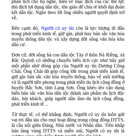
phân tích cho họ nghe, hiểu về mục đích của các thế lực
thù địch lợi dụng dân tộc, tôn giáo để chia rẽ khối đại đoàn
kết dân tộc. Nghe theo lời ông nhiều người quyết định trở
về.
Bên cạnh đó,
Người có uy tín
còn là lực lượng đi đầu
trong phát triển kinh tế, giữ gìn, phát huy bản sắc văn hóa
truyền thống dân tộc và xây dựng đời sống văn hóa khu
dân cư.
Đơn cử, đời sống bà con dân tộc Tày ở thôn Nà Riềng, xã
Bắc Quỳnh có những chuyển biến tích cực như bây giờ
một phần nhờ đóng góp của Người uy tín Dương Công
Chài. Ông Chài đã góp công lớn trong phát triển kinh tế,
giữ gìn bản sắc văn hóa truyền thống, bảo vệ môi trường
và là người tiên phong trong phát triển du lịch cộng đồng ở
huyện Bắc Sơn, tỉnh Lạng Sơn. Ông khéo léo vận dụng
biến bản sắc văn hóa dân tộc thành sản phẩm du lịch độc
đáo, hút khách, giúp người dân làm du lịch cộng đồng,
phát triển kinh tế…
Từ thực tế, có thể khẳng định, Người có uy tín luôn giữ
vai trò đầu tàu cho mọi hoạt động trong cộng đồng DTTS,
là cầu nối giữa Đảng, Nhà nước và Nhân dân. Trên khắp
bản làng vùng DTTS và miền núi, Người có uy tín là