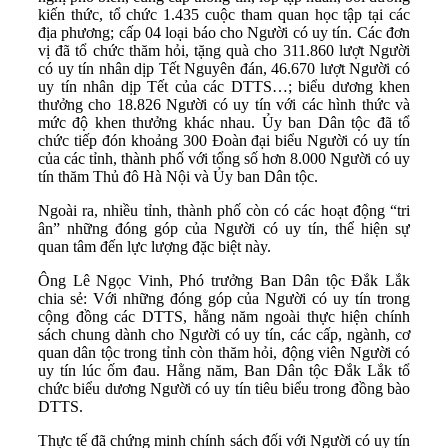
kiến thức, tổ chức 1.435 cuộc tham quan học tập tại các
địa phương; cấp 04 loại báo cho Người có uy tín. Các đơn
vị đã tổ chức thăm hỏi, tặng quà cho 311.860 lượt Người
có uy tín nhân dịp Tết Nguyên đán, 46.670 lượt Người có
uy tín nhân dịp Tết của các DTTS…; biểu dương khen
thưởng cho 18.826 Người có uy tín với các hình thức và
mức độ khen thưởng khác nhau. Ủy ban Dân tộc đã tổ
chức tiếp đón khoảng 300 Đoàn đại biểu Người có uy tín
của các tỉnh, thành phố với tổng số hơn 8.000 Người có uy
tín thăm Thủ đô Hà Nội và Ủy ban Dân tộc.
Ngoài ra, nhiều tỉnh, thành phố còn có các hoạt động “tri
ân” những đóng góp của Người có uy tín, thể hiện sự
quan tâm đến lực lượng đặc biệt này.
Ông Lê Ngọc Vinh, Phó trưởng Ban Dân tộc Đắk Lắk
chia sẻ: Với những đóng góp của Người có uy tín trong
cộng đồng các DTTS, hằng năm ngoài thực hiện chính
sách chung dành cho Người có uy tín, các cấp, ngành, cơ
quan dân tộc trong tỉnh còn thăm hỏi, động viên Người có
uy tín lúc ốm đau. Hằng năm, Ban Dân tộc Đắk Lắk tổ
chức biểu dương Người có uy tín tiêu biểu trong đồng bào
DTTS.
Thực tế đã chứng minh chính sách đối với Người có uy tín