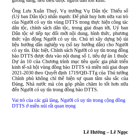
gương sáng, tiêu biểu được người dân tôn kính.
Ông Lưu Xuân Thuỷ, Vụ trưởng Vụ Dân tộc Thiểu số
(Uỷ ban Dân tộc) nhấn mạnh: Để phát huy hơn nữa vai trò
của Người có uy tín vùng DTTS trong thực hiện công tác
dân tộc, chính sách dân tộc, trong giai đoạn tới, Uỷ ban
Dân tộc sẽ tiếp tục đổi mới nội dung, hình thức, phương
thức vận động Người có uy tín. Chủ trì xây dựng bộ tài
liệu hướng dẫn nghiệp vụ (sổ tay hướng dẫn) cho Người
có uy tín. Đặc biệt, Chính sách Người có uy tín trong đồng
bào DTTS được đưa vào nội dung số 1, tiểu dự án 1 thuộc
Dự án 10 của Chương trình mục tiêu quốc gia phát triển
kinh tế-xã hội vùng đồng bào DTTS và miền núi giai đoạn
2021-2030 theo Quyết định 1719/QĐ-TTg của Thủ tướng
Chính phủ không chỉ thể hiện sự quan tâm sâu sắc của
Đảng, Nhà nước mà còn góp phần chăm lo tốt hơn nữa
đến Người có uy tín trong đồng bào DTTS.
Vai trò của các già làng, Người có uy tín trong cộng đồng
DTTS ở miền núi rất quan trọng
Lê Hường – Lê Ngọc