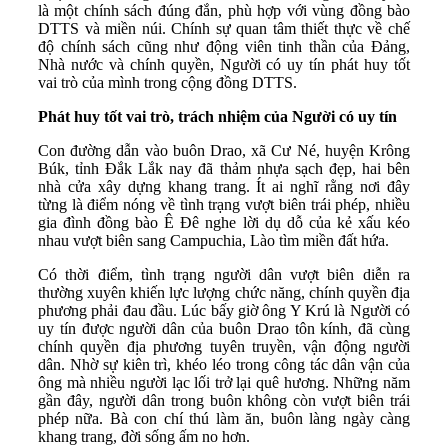
là một chính sách đúng đắn, phù hợp với vùng đồng bào
DTTS và miền núi. Chính sự quan tâm thiết thực về chế
độ chính sách cũng như động viên tinh thần của Đảng,
Nhà nước và chính quyền, Người có uy tín phát huy tốt
vai trò của mình trong cộng đồng DTTS.
Phát huy tốt vai trò, trách nhiệm của Người có uy tín
Con đường dẫn vào buôn Drao, xã Cư Né, huyện Krông
Búk, tỉnh Đắk Lắk nay đã thảm nhựa sạch đẹp, hai bên
nhà cửa xây dựng khang trang. Ít ai nghĩ rằng nơi đây
từng là điểm nóng về tình trạng vượt biên trái phép, nhiều
gia đình đồng bào Ê Đê nghe lời dụ dỗ của kẻ xấu kéo
nhau vượt biên sang Campuchia, Lào tìm miền đất hứa.
Có thời điểm, tình trạng người dân vượt biên diễn ra
thường xuyên khiến lực lượng chức năng, chính quyền địa
phương phải đau đầu. Lúc bấy giờ ông Y Krú là Người có
uy tín được người dân của buôn Drao tôn kính, đã cùng
chính quyền địa phương tuyên truyền, vận động người
dân. Nhờ sự kiên trì, khéo léo trong công tác dân vận của
ông mà nhiều người lạc lối trở lại quê hương. Những năm
gần đây, người dân trong buôn không còn vượt biên trái
phép nữa. Bà con chí thú làm ăn, buôn làng ngày càng
khang trang, đời sống ấm no hơn.