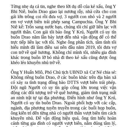
Từng nhẹ dạ cả tin, nghe theo lời dụ dỗ của kẻ xấu, ông Y
Bhi Niê, buôn Drao giao lại nương rẫy, nhà cửa cho con
gái lớn trông coi rồi đưa vợ, 3 người con nhỏ và 2 người
em vợ vượt biên trái phép sang Campuchia. Ông Y Bhi
Niê kể: Trốn sang nước bạn, chúng tôi chỉ giữ liên lạc với
người thân. Con gái tôi bảo ông Y Krú, Người có uy tín
buôn Drao năm lần bảy lượt đến nhà vận động để có thể
trực tiếp liên lạc với tôi. Nghe ông phân tích, tâm tình tôi
hiểu mình đã làm điều sai nên đầu năm 2019, tôi đưa vợ
con trở về quê hương. Không chỉ mình tôi, nhiều gia đình
khác trong buôn lỡ bỏ nhà đi theo kẻ xấu cũng được ông
khéo léo khuyên nhủ trở về.
Ông Y Huấn Mlô, Phó Chủ tịch UBND xã Cư Né chia sẻ:
Không riêng buôn Drao, ở các buôn khác trên địa bàn xã
có xảy ra tình trạng đồng bào DTTS vượt biên trái phép.
Đội ngũ Người có uy tín góp công lớn trong việc vận
động các đối tượng trở về quê hương, giảm tình trạng mất
an ninh trật tự tại địa phương. Điển hình như ông Y Krú,
Người có uy tín buôn Drao. Ngoài phối hợp với các cấp,
ngành, địa phương tuyên truyền trong các buổi họp buôn,
ông kiên trì đến từng nhà có người thân vượt biên tìm cách
khuyên nhủ. Để vận động hiệu quả, ông tìm hiểu hoàn
cảnh từng gia đình có người vượt biên, nắm đúng tâm lý,