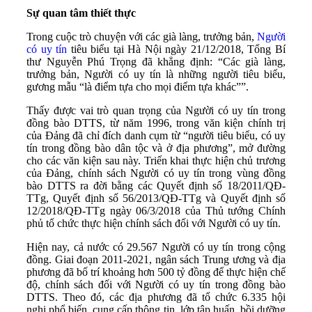
Sự quan tâm thiết thực
Trong cuộc trò chuyện với các già làng, trưởng bản,
Người
có uy tín
tiêu biểu tại Hà Nội ngày 21/12/2018, Tổng Bí
thư Nguyễn Phú Trọng đã khẳng định: “Các già làng,
trưởng bản, Người có uy tín là những người tiêu biểu,
gương mẫu “là điểm tựa cho mọi điểm tựa khác””.
Thấy được vai trò quan trọng của Người có uy tín trong
đồng bào DTTS, từ năm 1996, trong văn kiện chính trị
của Đảng đã chỉ đích danh cụm từ “người tiêu biểu, có uy
tín trong đồng bào dân tộc và ở địa phương”, mở đường
cho các văn kiện sau này. Triển khai thực hiện chủ trương
của Đảng, chính sách Người có uy tín trong vùng đồng
bào DTTS ra đời bằng các Quyết định số 18/2011/QĐ-
TTg, Quyết định số 56/2013/QĐ-TTg và Quyết định số
12/2018/QĐ-TTg ngày 06/3/2018 của Thủ tướng Chính
phủ tổ chức thực hiện chính sách đối với Người có uy tín.
Hiện nay, cả nước có 29.567 Người có uy tín trong cộng
đồng. Giai đoạn 2011-2021, ngân sách Trung ương và địa
phương đã bố trí khoảng hơn 500 tỷ đồng để thực hiện chế
độ, chính sách đối với Người có uy tín trong đồng bào
DTTS. Theo đó, các địa phương đã tổ chức 6.335 hội
nghị phổ biến, cung cấp thông tin, lớp tập huấn, bồi dưỡng