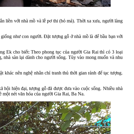
n liền với nhà mồ và lễ pơ thi (bỏ mả). Thời xa xưa, người làng
 giống như con người. Đặt tượng gỗ ở nhà mồ là để bầu bạn với
ng Ek cho biết: Theo phong tục của người Gia Rai thì có 3 loại
ng, nhà sàn lại dành cho người sống. Tùy vào mong muốn và nhu
t khác nên nghệ nhân chỉ tranh thủ thời gian rảnh để tạc tượng.
ã hội hiện đại, tượng gỗ đã được đưa vào cuộc sống. Nhiều nhà
ề một nét văn hóa của người Gia Rai, Ba Na.