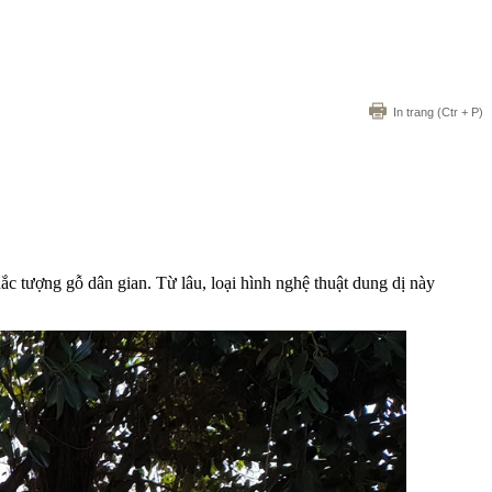
In trang
(Ctr + P)
ắc tượng gỗ dân gian. Từ lâu, loại hình nghệ thuật dung dị này