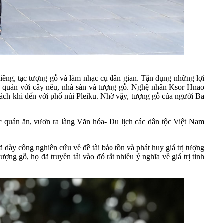
êng, tạc tượng gỗ và làm nhạc cụ dân gian. Tận dụng những lợi
 quán với cây nêu, nhà sàn và tượng gỗ. Nghệ nhân Ksor Hnao
ách khi đến với phố núi Pleiku. Nhờ vậy, tượng gỗ của người Ba
c quán ăn, vươn ra làng Văn hóa- Du lịch các dân tộc Việt Nam
ày công nghiên cứu về đề tài bảo tồn và phát huy giá trị tượng
ng gỗ, họ đã truyền tải vào đó rất nhiều ý nghĩa về giá trị tinh