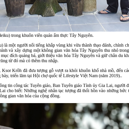
eiku) trong khuôn viên quán ẩm thực Tây Nguyên.
là một người nổi tiếng khắp vùng khi vừa thành thạo đánh, chỉnh chi
ình và xây dựng một không gian văn hóa Tây Nguyên thu nhỏ trong
mục đích quảng bá, giới thiệu văn hóa Tây Nguyên và giữ chân du kh
 cũng từ đó mà có thêm thu nhập.
, Ksor Krôh đã đưa tượng gỗ vượt ra khỏi khuôn khổ nhà mồ, đến cá
y, triển lãm tại Hội chợ quốc tế Lifestyle Việt Nam (năm 2019)..
 tin công tác Tuyên giáo, Ban Tuyên giáo Tỉnh ủy Gia Lai, người đã d
Lai cho biết: Những nghệ nhân tạc tượng đã thổi hồn vào những bức tượ
 không gian văn hóa của cộng đồng.