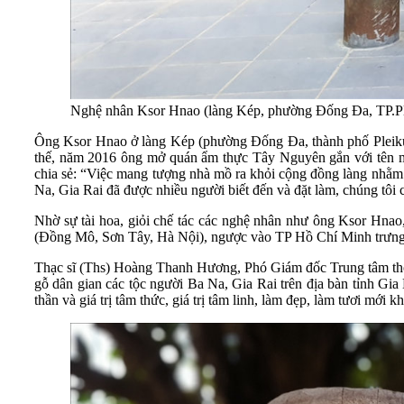
Nghệ nhân Ksor Hnao (làng Kép, phường Đống Đa, TP.Pl
Ông Ksor Hnao ở làng Kép (phường Đống Đa, thành phố Pleiku) 
thế, năm 2016 ông mở quán ẩm thực Tây Nguyên gắn với tên m
chia sẻ: “Việc mang tượng nhà mồ ra khỏi cộng đồng làng nhằm 
Na, Gia Rai đã được nhiều người biết đến và đặt làm, chúng tôi
Nhờ sự tài hoa, giỏi chế tác các nghệ nhân như ông Ksor Hnao
(Đồng Mô, Sơn Tây, Hà Nội), ngược vào TP Hồ Chí Minh trưng bà
Thạc sĩ (Ths) Hoàng Thanh Hương, Phó Giám đốc Trung tâm thông
gỗ dân gian các tộc người Ba Na, Gia Rai trên địa bàn tỉnh Gia 
thần và giá trị tâm thức, giá trị tâm linh, làm đẹp, làm tươi mới