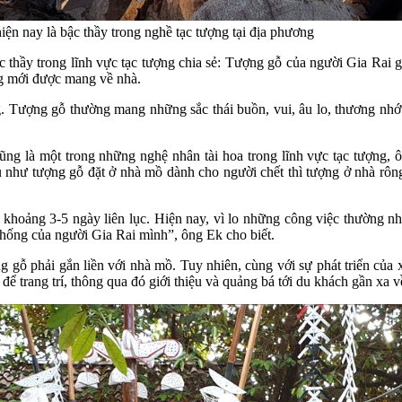
n nay là bậc thầy trong nghề tạc tượng tại địa phương
hầy trong lĩnh vực tạc tượng chia sẻ: Tượng gỗ của người Gia Rai gắ
ng mới được mang về nhà.
g. Tượng gỗ thường mang những sắc thái buồn, vui, âu lo, thương nhớ
g là một trong những nghệ nhân tài hoa trong lĩnh vực tạc tượng, ô
 như tượng gỗ đặt ở nhà mồ dành cho người chết thì tượng ở nhà rô
khoảng 3-5 ngày liên lục. Hiện nay, vì lo những công việc thường nhậ
hống của người Gia Rai mình”, ông Ek cho biết.
ỗ phải gắn liền với nhà mồ. Tuy nhiên, cùng với sự phát triển của x
trang trí, thông qua đó giới thiệu và quảng bá tới du khách gần xa v