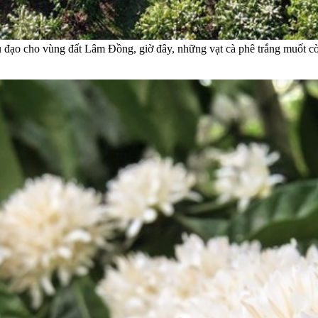
chủ đạo cho vùng đất Lâm Đồng, giờ đây, những vạt cà phê trắng muốt 