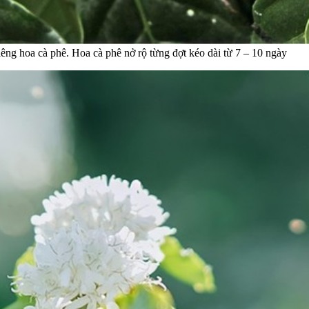
êng hoa cà phê. Hoa cà phê nở rộ từng đợt kéo dài từ 7 – 10 ngày