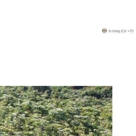
In trang
(Ctr + P)