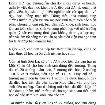
Đồng thời, các trường cần chủ động xây dựng kế hoạch,
quản lý việc dạy học không trực tiếp của đơn vị, quán triệt
giáo viên, học sinh thực hiện nghiêm túc các quy định về
dạy học không trực tiếp. Đồng thời, nhà trường tăng
cường tuyên truyền tới cha mẹ học sinh thực hiện các biện
pháp phòng, chống rét, bảo đảm sức khỏe, sinh hoạt, học
tập, an toàn cho học sinh và cùng phối hợp với nhà trường
quản lý các em trong thời gian không tham gia học trực
tiếp và làm tốt công tác chuẩn bị các điều kiện khi học sinh
trở lại trường bảo đảm an toàn.
Ngày 28/2, các đơn vị tiếp tục thực hiện ôn tập, củng cố
kiến thức đã học và ổn định nề nếp học sinh.
Còn tại tỉnh Sơn La, có 34 trường học trên địa bàn huyện
Mộc Châu đã cho học sinh tạm dừng đến trường. Trong
đó, có 20 trường mầm non, 3 trường tiểu học, 2 trường
THCS và 9 trường tiểu học và THCS. Duy chỉ có 1
trường mầm non tư thục và 1 nhóm trẻ được trang bị đầy
đủ điều hòa trên địa bàn huyện Mộc Châu vẫn cho học
sinh đến trường. Còn ở những nơi chưa đủ điều kiện để
bảo đảm giữ ấm, nhà trường sẽ cho học sinh tạm thời nghỉ
học để bảo đảm sức khỏe cho các em.
Tại huyện Vân Hồ (Sơn La) có 22 trường học tạm dừng