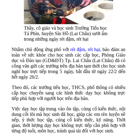
Thầy, cô giáo và học sinh Trường Tiểu học
Tả Phìn, huyện Sìn Hồ (Lai Châu) sưởi ấm
trong những ngày rét đậm, rét hại
Nhằm chủ động ứng phó với
rét đậm, rét hại
, bảo đảm an
toàn về sức khỏe cho học sinh các cấp học, Phòng Giáo
dục và Đào tạo (GD&ĐT) Tp. Lai Châu (Lai Châu) đã có
công văn gửi các trường trên địa bàn tạm thời cho học sinh
nghỉ học trực tiếp trong 5 ngày, bắt đầu từ ngày 22/2 đến
hết ngày 26/2.
Theo đó, các trường tiểu học, THCS, phổ thông có nhiều
cấp học chuyển sang các hình thức dạy học không trực
tiếp phù hợp với người học trên địa bàn.
Việc dạy học tập trung vào ôn tập, củng cố kiến thức, nội
dung cốt lõi mà học sinh đã học, giúp các em rèn luyện nề
nếp, ý thức học tập, củng cố kiến thức, kỹ năng. Thời
gian, thời lượng dạy học không trực tiếp cần phù hợp với
từng độ tuổi, môn học, tránh quá tải đối với học sinh.