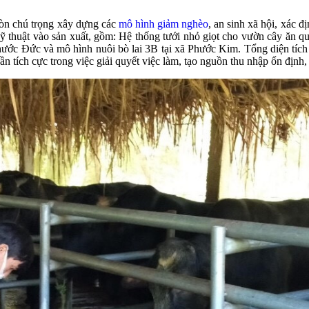
còn chú trọng xây dựng các
mô hình giảm nghèo
, an sinh xã hội, xác đ
 thuật vào sản xuất, gồm: Hệ thống tưới nhỏ giọt cho vườn cây ăn q
ớc Đức và mô hình nuôi bò lai 3B tại xã Phước Kim. Tổng diện tích n
n tích cực trong việc giải quyết việc làm, tạo nguồn thu nhập ổn định,