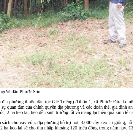
o người dân Phước Sơn
ịa phương thuộc dân tộc Gié Triêng) ở thôn 1, xã Phước Đức là một 
c sự quan tâm của chính quyền địa phương và các đoàn thể, gia đình an
óc, 2 ha keo lai, heo đều sinh trưởng tốt và mang lại hiệu quả kinh tế c
ách cho vay vốn, địa phương hỗ trợ hơn 3.000 cây keo lai giống, hỗ t
nh 2 ha keo lai sẽ cho thu nhập khoảng 120 triệu đồng trong năm nay. C