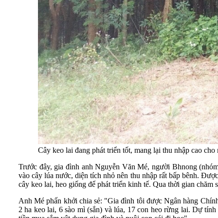
Cây keo lai đang phát triển tốt, mang lại thu nhập cao ch
Trước đây, gia đình anh Nguyễn Văn Mé, người Bhnong (nhóm đ
vào cây lúa nước, diện tích nhỏ nên thu nhập rất bấp bênh. Đượ
cây keo lai, heo giống để phát triển kinh tế. Qua thời gian chăm s
Anh Mé phấn khởi chia sẻ: "Gia đình tôi được Ngân hàng Chính s
2 ha keo lai, 6 sào mì (sắn) và lúa, 17 con heo rừng lai. Dự tí