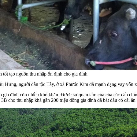
 tốt tạo nguồn thu nhập ổn định cho gia đình
ữu Hưng, người dân tộc Tày, ở xã Phước Kim đã mạnh dạng vay vốn x
a đình còn nhiều khó khăn. Được sự quan tâm của của các cấp chính qu
3B cho thu nhập khá gần 200 triệu đồng gia đình đã bắt đầu có cái ăn 