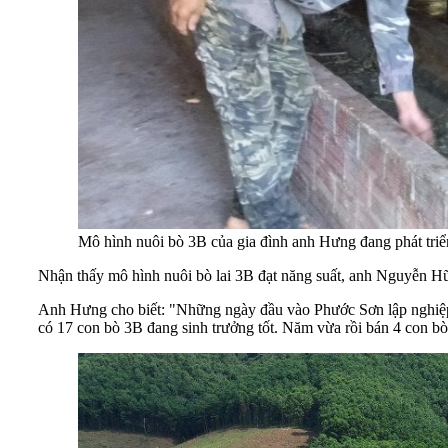
Mô hình nuôi bò 3B của gia đình anh Hưng đang phát triển
Nhận thấy mô hình nuôi bò lai 3B đạt năng suất, anh Nguyễn H
Anh Hưng cho biết: "Những ngày đầu vào Phước Sơn lập nghiệp gi
có 17 con bò 3B đang sinh trưởng tốt. Năm vừa rồi bán 4 con bò 