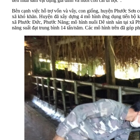
tiền mua sắm vật dụng gia đình và nuôi con cái đi học".
Bên cạnh việc hỗ trợ vốn và vây, con giống, huyện Phước Sơn 
xã khó khăn. Huyện đã xây dựng 4 mô hình ứng dụng tiến bộ kỹ
xã Phước Đức, Phước Năng; mô hình nuôi Dê sinh sản tại xã Phư
năng suất đạt trung bình 14 tấn/năm. Các mô hình trên đã góp phầ