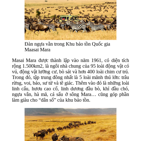
Đàn ngựa vằn trong Khu bảo tồn Quốc gia
Maasai Mara
Masai Mara được thành lập vào năm 1961, có diện tích
rộng 1.500km2, là ngôi nhà chung của 95 loài động vật có
vú, động vật lưỡng cư, bò sát và hơn 400 loài chim cư trú.
Trong đó, tập trung đông nhất là 5 loài mãnh thú lớn: trâu
rừng, voi, báo, sư tử và tê giác. Thêm vào đó là những loài
linh cẩu, hươu cao cổ, linh dương đầu bò, khỉ đầu chó,
ngựa vằn, hà mã, cá sấu ở sông Mara… cũng góp phần
làm giàu cho “dân số” của khu bảo tồn.