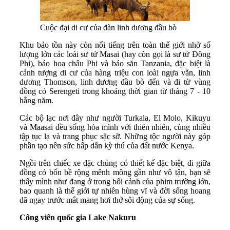
Cuộc đại di cư của đàn linh dương đầu bò
Khu bảo tồn này còn nổi tiếng trên toàn thế giới nhờ số
lượng lớn các loài sư tử Masai (hay còn gọi là sư tử Đông
Phi), báo hoa châu Phi và báo săn Tanzania, đặc biệt là
cảnh tượng di cư của hàng triệu con loài ngựa vằn, linh
dương Thomson, linh dương đầu bò đến và đi từ vùng
đồng cỏ Serengeti trong khoảng thời gian từ tháng 7 - 10
hằng năm.
Các bộ lạc nơi đây như người Turkala, El Molo, Kikuyu
và Maasai đều sống hòa mình với thiên nhiên, cùng nhiều
tập tục lạ và trang phục sặc sỡ. Những tộc người này góp
phần tạo nên sức hấp dẫn kỳ thú của đất nước Kenya.
Ngồi trên chiếc xe đặc chủng có thiết kế đặc biệt, đi giữa
đồng cỏ bốn bề rộng mênh mông gần như vô tận, bạn sẽ
thấy mình như đang ở trong bối cảnh của phim trường lớn,
bao quanh là thế giới tự nhiên hùng vĩ và đời sống hoang
dã ngay trước mắt mang hơi thở sôi động của sự sống.
Công viên quốc gia Lake Nakuru