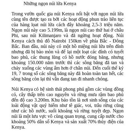
Những ngọn núi lửa Kenya
Trong vườn quốc gia núi Kenya nổi bật với ngọn núi lửa
cùng tên được tạo ra bởi các hoạt động phun trào liên tục
của hàng lọat núi lửa cách đây khoảng 2,5-3 triệu năm.
Ngọn núi này cao 5.199m, là ngọn núi cao thứ hai ở châu
Phi, sau núi Kilimanjaro và đã ngừng hoạt động. Núi
Kenya cách thủ đô Nairobi 150km về phía Bắc - Đông
Bắc. Ban đầu, núi này có một hồ miệng núi lửa trên đỉnh
nhưng đã bị bào mòn và để lại một loạt các đỉnh có tuyết
bao phủ, các thung lũng có hồ nước đóng băng, nhưng
khoảng 150.000 năm trước thì các sông băng đã tan và
chảy xuống các vùng ấm hơn ở chân núi. Đến cuối thế kỷ
19, 7 trong số các sông băng này đã hoàn toàn tan hết, các
sông băng còn lại thì vẫn đang tan đi nhanh chóng.
Núi Kenya có hệ sinh thái phong phú gồm các vùng đồng
cỏ, cây thấp trên cao nguyên và rừng mưa rậm bao phủ
đến độ cao 3.200m. Khu bảo tồn là nơi sinh sống của các
loài động vật quý hiếm như tê giác, voi, trâu rừng cũng
như các hồ nước, suối khoáng và rừng tuyệt đẹp. Ngọn
núi là một lưu vực vô cùng quan trọng, cung cấp nước cho
khoảng 50% dân số Kenya và sản xuất 70% thủy điện của
Kenya.