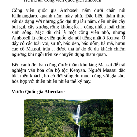
Công viên quốc gia Amboseli nằm dưới chân núi
Kilimangiaro, quanh năm mây phủ. Đặc biệt, thảm thực
vật đa dạng với những gốc đại thụ lâu năm, đến nhiều cây
bụi gai, cây xương rồng khổng lồ… cùng nhiều loài chim
sinh sống. Mặc dù chỉ là một công viên nhỏ, nhưng
Amboseli là công viên quốc gia nổi tiếng nhất ở Kenya. Ở
đây có các loài voi, sư tử, báo đen, báo đốm, hà mã, hươu
cao cổ Maasai, trâu… được thả tự do để du khách chiêm
ngưỡng khi ngồi trên xe chuyên dụng tham quan.
Bên cạnh đó, bạn cũng được thăm khu làng Maasai để trải
nghiệm văn hóa của bộ tộc Kenyan. Người Maasai đặc
biệt mến khách, họ có đời sống du mục, cùng với gia súc,
hòa hợp với thiên nhiên nhiều thế kỷ nay.
Vườn Quốc gia Aberdare