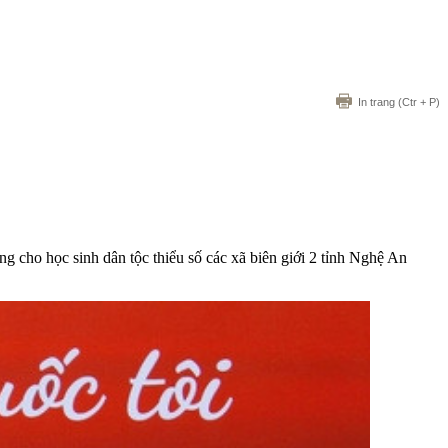
In trang
(Ctr + P)
g cho học sinh dân tộc thiểu số các xã biên giới 2 tỉnh Nghệ An