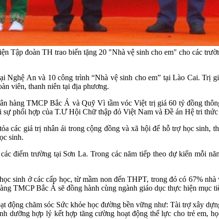
 Tập đoàn TH trao biển tặng 20 "Nhà vệ sinh cho em" cho các trường,
ại Nghệ An và 10 công trình “Nhà vệ sinh cho em” tại Lào Cai. Trị gi
oàn viên, thanh niên tại địa phương.
ân hàng TMCP Bắc Á và Quỹ Vì tầm vóc Việt trị giá 60 tỷ đồng thôn
sự phối hợp của T.Ư Hội Chữ thập đỏ Việt Nam và Đề án Hệ tri thức Vi
a các giá trị nhân ái trong cộng đồng và xã hội để hỗ trợ học sinh, th
ọc sinh.
 các điểm trường tại Sơn La. Trong các năm tiếp theo dự kiến mỗi n
c sinh ở các cấp học, từ mầm non đến THPT, trong đó có 67% nhà vệ 
àng TMCP Bắc Á sẽ đồng hành cùng ngành giáo dục thực hiện mục ti
 động chăm sóc Sức khỏe học đường bền vững như: Tài trợ xây dựng
 dưỡng hợp lý kết hợp tăng cường hoạt động thể lực cho trẻ em, học 