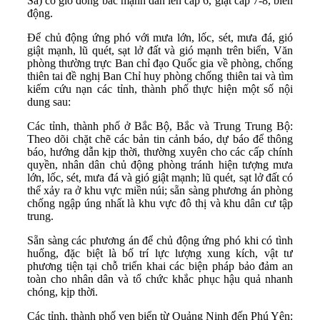
Sa) có gió đông bắc mạnh dần lên cấp 6, giật cấp 7-8, biển
động.
Để chủ động ứng phó với mưa lớn, lốc, sét, mưa đá, gió
giật mạnh, lũ quét, sạt lở đất và gió mạnh trên biển, Văn
phòng thường trực Ban chỉ đạo Quốc gia về phòng, chống
thiên tai đề nghị Ban Chỉ huy phòng chống thiên tai và tìm
kiếm cứu nạn các tỉnh, thành phố thực hiện một số nội
dung sau:
Các tỉnh, thành phố ở Bắc Bộ, Bắc và Trung Trung Bộ:
Theo dõi chặt chẽ các bản tin cảnh báo, dự báo để thông
báo, hướng dẫn kịp thời, thường xuyên cho các cấp chính
quyền, nhân dân chủ động phòng tránh hiện tượng mưa
lớn, lốc, sét, mưa đá và gió giật mạnh; lũ quét, sạt lở đất có
thể xảy ra ở khu vực miền núi; sẵn sàng phương án phòng
chống ngập úng nhất là khu vực đô thị và khu dân cư tập
trung.
Sẵn sàng các phương án để chủ động ứng phó khi có tình
huống, đặc biệt là bố trí lực lượng xung kích, vật tư
phương tiện tại chỗ triển khai các biện pháp bảo đảm an
toàn cho nhân dân và tổ chức khắc phục hậu quả nhanh
chóng, kịp thời.
Các tỉnh, thành phố ven biển từ Quảng Ninh đến Phú Yên: