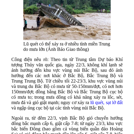
Lũ quét có thể xảy ra ở nhiều tỉnh miền Trung
do mưa lớn (Ảnh Báo Giao thông)
Công điện nêu rõ: Theo tin từ Trung tâm Dự báo Khí
tượng Thủy văn quốc gia, ngày 22/3, không khí lạnh sẽ
ảnh hưởng đến khu vực vùng núi Bắc Bộ, sau đó ảnh
hưởng đến các nơi khác ở Bắc Bộ, Bắc Trung Bộ và
Trung Trung Bộ. Từ chiều tối 22-23/3, khu vực vùng núi
và trung du Bắc Bộ có mưa từ 50-150mm/đợt, có nơi hơn
150mm/đợt; đồng bằng Bắc Bộ và Bắc Trung Bộ cục bộ
có mưa to; trong mưa dông có khả năng xảy ra lốc, sét,
mưa đá và gió giật mạnh; nguy cơ xảy ra
lũ quét, sạt lở đất
và ngập úng cục bộ tại các tỉnh vùng núi Bắc Bộ.
Ngoài ra, từ đêm 22/3, vịnh Bắc Bộ gió chuyển hướng
đông bắc mạnh cấp 6, giật cấp 7-8; từ ngày 23/3, khu vực
bắc biển Đông (bao gồm cả vùng biển quần đảo Hoàng