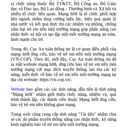
vị chức năng thuộc Bộ TT&TT, Bộ Công an, Bộ Giáo
dục và Đào tạo, Bộ Lao động - Thương binh và Xã hội và
nhiều tổ chức liên quan. Mạng lưới là tổ chức phối hợp
liên ngành nhằm tăng cường hiệu lực, hiệu quả quản lý
nhà nước và kết quả thực thi các nhiệm vụ phòng, chống
xâm hại trẻ em trên môi trường mạng góp phần nâng cao
nhận thức xã hội và tạo lập một môi trường mạng an toàn,
lành mạnh cho trẻ.
Trong đó, Cục An toàn thông tin là cơ quan điều phối của
mạng lưới ứng cứu, bảo vệ trẻ em trên môi trường mạng
(VN-COP). Theo đó, mới đây, Cục An toàn thông tin đã
ra mắt website mạng lưới, ứng cứu bảo vệ trẻ em trên môi
trường mạng với mục đích truyền thông, lan tỏa các kỹ
năng, kiến thức về bảo vệ trẻ em trên môi trường mạng tại
địa chỉ website: https://vn-cop.vn/.
Website
bao gồm các các tính năng, đầu tiên là tính năng
"Mạng lưới" nhằm giới thiệu chức năng, nhiệm vụ, quá
trình thành lập, các thành viên thuộc Mạng lưới ứng cứu,
bảo vệ trẻ em trên không gian mạng.
Trang web cũng cung cấp tính năng "Tài liệu" nhằm chia
sẻ các ấn phẩm truyền thông nâng cao nhận thức, kỹ năng
kinh nghiệm bảo vệ trẻ em trên môi trường mạng.