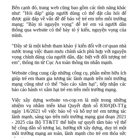
Bên cạnh đó, trang web cũng bao gồm các tính năng khác
như: "Hỏi đáp" giúp người dùng có thể đặt câu hỏi để
được giải đáp về vấn đề để bảo vệ trẻ em trên môi trường
mạng; "Bày tỏ nguyện vọng" để trẻ em và người dân
thông qua website có thể bày tỏ ý kiến, nguyện vọng của
mình.
"Đây sẽ là một kênh tham khảo ý kiến đối với cơ quan nhà
nước trong việc tham mưu chính sách phù hợp với nguyện
vọng chính đáng của người dân, đặc biệt với đối tượng trẻ
em", thông tin từ Cục An toàn thông tin nhấn mạnh.
Website cũng cung cấp những công cụ, phần mềm hữu ích
giúp trẻ em tham gia tương tác lành mạnh trên môi trường
mạng cũng như có thể "báo cáo xâm hại", tiếp nhận các
báo cáo hành vi xâm hại trẻ em trên môi trường mạng.
Việc xây dựng website vn-cop.vn là một trong những
nhiệm vụ nhằm triển khai Quyết định số 830/QĐ-TTg
ngày 1/6/2021 về việc bảo vệ và hỗ trợ trẻ em tương tác
lành mạnh, sáng tạo trên môi trường mạng giai đoạn 2021
- 2025 của Bộ TT&TT thể hiện sự quyết tâm bảo vệ thế
hệ công dân số tương lai, hướng tới xây dựng, duy trì một
môi trường mạng an toàn, lành mạnh cho trẻ em thỏa sức