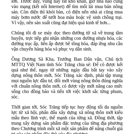
lớn. Trước đây, vùng này rất khó khăn, giờ nhà nào cũng
vào mạng (kết nối Internet) để tìm mối lái mua bán nông
sản. Còn điện thì khỏi bàn, có điện nên nhà ai cũng mua
máy bơm nước để tưới hoa màu hoặc vệ sinh chồng trại.
Vì vậy, nên sản xuất cũng đạt hiệu quả kinh tế hơn...
Chúng tôi đi xe máy dọc theo đường từ xã về trung tâm
huyện, trực tiếp ghi nhận những con đường nhựa hóa, các
đường trục ấp, liên ấp được bê tông hóa, đáp ứng nhu cầu
vận chuyển hàng hóa và phục vụ dân sinh.
Ông Dương Sà Kha, Trưởng Ban Dân vận, Chủ tịch
MTTQ Việt Nam tỉnh Sóc Trăng chia sẻ: Để có được kết
quả như thế, ngay từ những ngày đầu bắt tay vào xây
dựng nông thôn mới, Sóc Trăng xác định, phải tập trung
mọi nguồn lực đầu tư, đổi mới vùng nông thôn đúng nghĩa
với chuẩn nông thôn mới, có được vậy mới nâng cao mức
sống cho đồng bào và tiến tới việc khởi sắc từng phum,
sóc.
Thời gian tới, Sóc Trăng tiếp tục huy động tối đa nguồn
lực từ xã hội, phấn đấu xây dựng xã nông thôn mới kiểu
mẫu theo lĩnh vực, thế mạnh của từng xã. Đồng thời, tập
trung xây dựng sản phẩm đặc trưng của từng địa phương
theo Chương trình mỗi xã một sản phẩm để nâng chuỗi giá
trị của sản phẩm đặc thù của địa phương.