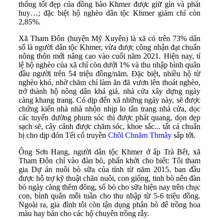
thống tốt đẹp của đồng bào Khmer được giữ gìn và phát
huy…; đặc biệt hộ nghèo dân tộc Khmer giảm chỉ còn
2,85%.
Xã Tham Đôn (huyện Mỹ Xuyên) là xã có trên 73% dân
số là người dân tộc Khmer, vừa được công nhận đạt chuẩn
nông thôn mới nâng cao vào cuối năm 2021. Hiện nay, tỉ
lệ hộ nghèo của xã chỉ còn dưới 1% và thu nhập bình quân
đầu người trên 54 triệu đồng/năm. Đặc biệt, nhiều hộ từ
nghèo khó, nhờ chăm chỉ làm ăn đã vươn lên thoát nghèo,
trở thành hộ nông dân khá giả, nhà cửa xây dựng ngày
càng khang trang. Có dịp đến xã những ngày này, sẽ được
chứng kiến nhà nhà nhộn nhịp lo tân trang nhà cửa, dọc
các tuyến đường phum sóc thì được phát quang, dọn dẹp
sạch sẽ, cây cảnh được chăm sóc, khoe sắc... tất cả chuẩn
bị cho dịp đón
Tết cổ truyền
Chôl Chnăm Thmây
sắp tới.
Ông Sơn Hang, người dân tộc Khmer ở ấp Trà Bết, xã
Tham Đôn chỉ vào đàn bò, phấn khởi cho biết: Tôi tham
gia Dự án nuôi bò sữa của tỉnh từ năm 2015, ban đầu
được hỗ trợ kỹ thuật chăn nuôi, con giống, tinh bò nên đàn
bò ngày càng thêm đông, số bò cho sữa hiện nay trên chục
con, bình quân mỗi tuần cho thu nhập từ 5-6 triệu đồng.
Ngoài ra, gia đình tôi còn tận dụng phân bò để trồng hoa
màu hay bán cho các hộ chuyên trồng rẫy.