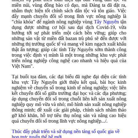
miền núi, vùng đồng bào có đạo, mà Đảng ta đã đặt ra,
nhằm thực hiện tốt chính sách dân tộc và tôn giáo. Việc
đẩy mạnh chuyển đổi số trong lĩnh vực nông nghiệp là
"chìa khóa" để ngành nông nghiệp vùng
Tây Nguyên
tận
dụng được những cơ hội sau đại dịch Covid-19, vừa
hướng tới sự phát triển một cách bền vững; giúp cho
những sản vật từ miền đất bazan trù phú sẽ đến được với
những thị trường quốc tế và mang về kim ngạch xuất khẩu
thật ấn tượng; giúp các tỉnh Tây Nguyên sớm thành công
trong việc định vị mình là một trong những khu vực phát
triển nông nghiệp công nghệ cao nhanh và hiệu quả của
Việt Nam".
Tại buổi tọa đàm, các đại biểu đã nghe đại diện các tỉnh
khu vực Tây Nguyên giới thiệu kết quả, bài học kinh
nghiệm về chuyển số trong kinh tế nông nghiệp; việc liên
kết chuyển đổi số giữa trường đại học và các địa phương;
áp dụng chuyển đổi số trong chuỗi liên kết sản xuất nông
nghiệp quy mô vừa và nhỏ; mô hình sản xuất nông nghiệp
thông minh; đề xuất các giải pháp, chính sách nhằm tháo
gỡ khó khăn, hỗ trợ tiêu thụ nông sản và nâng cao hiệu
quả chuyển đổi số trong lĩnh vực nông nghiệp.../.
Thúc đẩy phát triển và sử dụng nền tảng số quốc gia về
họp trực tuyến thế hệ mới