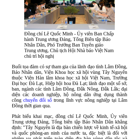
Đồng chí Lê Quốc Minh - Ủy viên Ban Chấp
hành Trung ương Đảng, Tổng Biên tập Báo
Nhân Dân, Phó Trưởng Ban Tuyên giáo
Trung ương, Chủ tịch Hội Nhà báo Việt Nam
chủ trì hội nghị
Buổi tọa đàm có sự tham gia của lãnh đạo tỉnh Lâm Đồng,
Báo Nhân dân, Viện Khoa học xã hội vùng Tây Nguyên
thuộc Viện Hàn lâm khoa học xã hội Việt Nam, Trường
Đại học Đà Lạt, Hiệp hội hoa Đà Lạt; lãnh đạo một số sở,
ban, ngành các tỉnh Lâm Đồng, Đắk Nông, Đắk Lắk; đại
diện các doanh nghiệp, hộ nông dân ứng dụng thành
công
chuyển đổi số
trong lĩnh vực nông nghiệp tại Lâm
Đồng thời gian qua.
Phát biểu khai mạc, đồng chí Lê Quốc Minh, Ủy viên
Trung ương Đảng, Tổng biên tập Báo Nhân Dân khẳng
định: "Tây Nguyên là địa bàn chiến lược về kinh tế-xã hội
và quốc phòng-an ninh của nước ta, đặc biệt là đối với
nhiệm vụ phát triển toàn diện địa bàn vùng dân tộc và