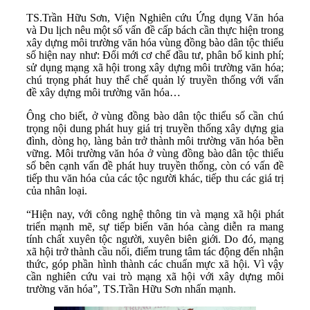
TS.Trần Hữu Sơn, Viện Nghiên cứu Ứng dụng Văn hóa
và Du lịch nêu một số vấn đề cấp bách cần thực hiện trong
xây dựng môi trường văn hóa vùng đồng bào dân tộc thiểu
số hiện nay như: Đổi mới cơ chế đầu tư, phân bổ kinh phí;
sử dụng mạng xã hội trong xây dựng môi trường văn hóa;
chú trọng phát huy thể chế quản lý truyền thống với vấn
đề xây dựng môi trường văn hóa…
Ông cho biết, ở vùng đồng bào dân tộc thiểu số cần chú
trọng nội dung phát huy giá trị truyền thống xây dựng gia
đình, dòng họ, làng bản trở thành môi trường văn hóa bền
vững. Môi trường văn hóa ở vùng đồng bào dân tộc thiểu
số bên cạnh vấn đề phát huy truyền thống, còn có vấn đề
tiếp thu văn hóa của các tộc người khác, tiếp thu các giá trị
của nhân loại.
“Hiện nay, với công nghệ thông tin và mạng xã hội phát
triển mạnh mẽ, sự tiếp biến văn hóa càng diễn ra mang
tính chất xuyên tộc người, xuyên biên giới. Do đó, mạng
xã hội trở thành cầu nối, điểm trung tâm tác động đến nhận
thức, góp phần hình thành các chuẩn mực xã hội. Vì vậy
cần nghiên cứu vai trò mạng xã hội với xây dựng môi
trường văn hóa”, TS.Trần Hữu Sơn nhấn mạnh.